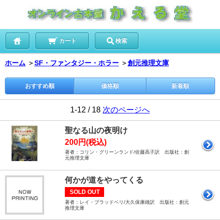
カート
検索
ホーム
＞
SF・ファンタジー・ホラー
＞
創元推理文庫
おすすめ順
価格順
新着順
1-12 / 18
次のページへ
聖なる山の夜明け
200円(税込)
著者：コリン・グリーンランド/佐藤高子訳 出版社：創
元推理文庫
何かが道をやってくる
SOLD OUT
著者：レイ・ブラッドベリ/大久保康雄訳 出版社：創元
推理文庫