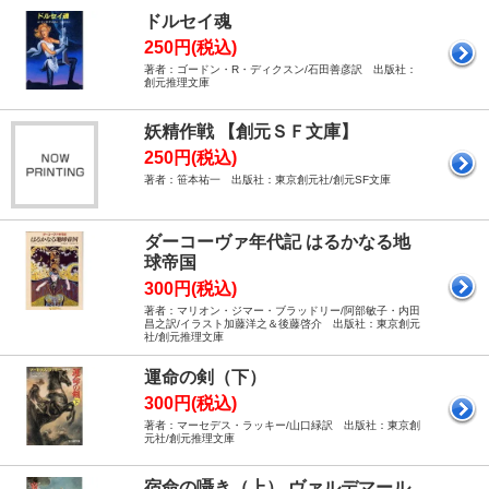
ドルセイ魂
250円(税込)
著者：ゴードン・R・ディクスン/石田善彦訳 出版社：
創元推理文庫
妖精作戦 【創元ＳＦ文庫】
250円(税込)
著者：笹本祐一 出版社：東京創元社/創元SF文庫
ダーコーヴァ年代記 はるかなる地
球帝国
300円(税込)
著者：マリオン・ジマー・ブラッドリー/阿部敏子・内田
昌之訳/イラスト加藤洋之＆後藤啓介 出版社：東京創元
社/創元推理文庫
運命の剣（下）
300円(税込)
著者：マーセデス・ラッキー/山口緑訳 出版社：東京創
元社/創元推理文庫
宿命の囁き（上） ヴァルデマール