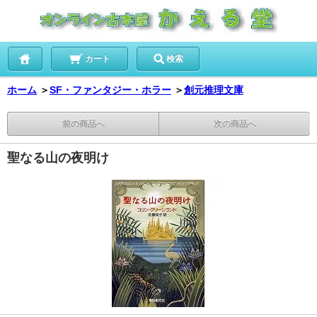
カート
検索
ホーム
＞
SF・ファンタジー・ホラー
＞
創元推理文庫
前の商品へ
次の商品へ
聖なる山の夜明け