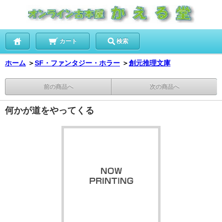
カート
検索
ホーム
＞
SF・ファンタジー・ホラー
＞
創元推理文庫
前の商品へ
次の商品へ
何かが道をやってくる