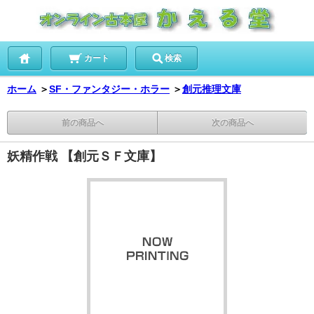
カート
検索
ホーム
＞
SF・ファンタジー・ホラー
＞
創元推理文庫
前の商品へ
次の商品へ
妖精作戦 【創元ＳＦ文庫】