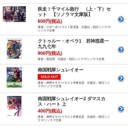
疾走！千マイル急行 （上・下）セ
ット 【ソノラマ文庫版】
600円(税込)
著者：小川一水/イラスト長澤真 出版社：朝日ソノラマ/
ソノラマ文庫
クトゥルー・オペラ1 邪神惑星一
九九七年
900円(税込)
著者：風見潤 出版社：朝日ソノラマ/ソノラマ文庫
南国戦隊シュレイオー
SOLD OUT
著者：神野オキナ/イラスト伊東岳彦 出版社：朝日ソノ
ラマ/ソノラマ文庫
南国戦隊シュレイオー2 ダマスカ
ス・ハート 上
400円(税込)
著者：神野オキナ/イラスト伊東岳彦 出版社：朝日ソノ
ラマ/ソノラマ文庫