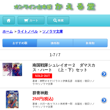
カート
検索
ホーム
＞
ライトノベル
＞
ソノラマ文庫
おすすめ順
価格順
新着順
1-7 / 7
南国戦隊シュレイオー２ ダマスカ
ス・ハート （上・下）セット
SOLD OUT
著者：神野オキナ/イラスト伊東岳彦 出版社：朝日ソノ
ラマ/ソノラマ文庫
群青神殿
250円(税込)
著者：小川一水/イラスト米村孝一郎 出版社：朝日ソノ
ラマ/ソノラマ文庫