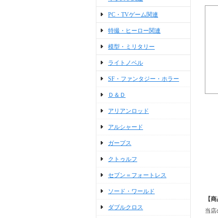
PC・TVゲーム関連
特撮・ヒーロー関連
模型・ミリタリー
ライトノベル
SF・ファンタジー・ホラー
Ｄ＆Ｄ
アリアンロッド
アルシャード
ガープス
クトゥルフ
セブン＝フォートレス
ソード・ワールド
【商
ダブルクロス
当店