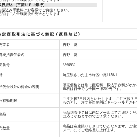
銀行振込 （三菱ＵＦＪ銀行）
お振込み手数料はお客様でご負担ください。
商品はご入金確認後の発送となります。
売業者
吉野 聡
営統括責任者名
吉野 聡
便番号
3360932
所
埼玉県さいたま市緑区中尾1158-11
販売価格とは別に配送料、振込手数料がかか
品代金以外の料金の説明
送料は何冊でも全国一律200円です。
ご注文後7日以内といたします。ご注文後７
込有効期限
ものとし、注文を自動的にキャンセルとさせ
商品到着後７日以内にメールにてご連絡くだ
良品
は応じかねますのでご了承ください。
商品は在庫限りとさせていただきます。ご注
売数量
メールにてご連絡差し上げます。