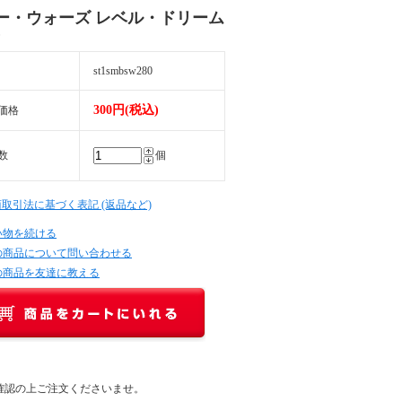
ー・ウォーズ レベル・ドリーム
）
st1smbsw280
300円(税込)
価格
数
個
商取引法に基づく表記 (返品など)
い物を続ける
の商品について問い合わせる
の商品を友達に教える
確認の上ご注文くださいませ。