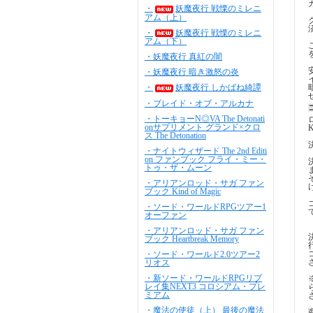
・
妖魔夜行 戦慄のミレニ
アム（上）
・
妖魔夜行 戦慄のミレニ
アム（下）
・妖魔夜行 真紅の闇
・妖魔夜行 暗き激怒の炎
・
妖魔夜行 しかばね綺譚
・ブレイド・オブ・アルカナ
・トーキョーN◎VA The Detonati
onサプリメント グランド×クロ
ス The Detonation
・ナイトウィザード The 2nd Editi
on ファンブック フライ・ミー・
トゥ・ザ・ムーン
・アリアンロッド・サガ ファン
ブック Kind of Magic
・ソード・ワールドRPGツアー1
オーファン
・アリアンロッド・サガ ファン
ブック Heartbreak Memory
・ソード・ワールド2.0ツアー2
リオス
・新ソード・ワールドRPGリプ
レイ集NEXT3 コロシアム・プレ
ミアム
・魔法の使徒（上） 最後の魔法