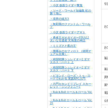
ャラカ冒険隊、南へ
引
・小説 仮面ライダー響鬼
・ソード・ワールド短編集 虹の
舞う海に
・境界の彼方3
・無彩限のファントム・ワール
お
ド
・小説 仮面ライダーアギト
・勇者王ガオガイガーFINAL2
大いなる遺産 天海護の神話
・ミミズクと夜の王
お
・微睡みのセフィロト （徳間デ
ュアル文庫）
返
・南国戦隊シュレイオー2 ダマ
スカス・ハート 上
・南国戦隊シュレイオー2 ダマ
返
スカス・ハート 下
・ビヨンド・ローズ・トゥ・ロ
資
ードでわかる 実践RPG入門
・六門セカンドリプレイ スカー
屋
レット・シンフォニー1
・Role＆Roll ロール＆ロール Vol.
電
6
・Role＆Roll ロール＆ロール Vol.
公
23