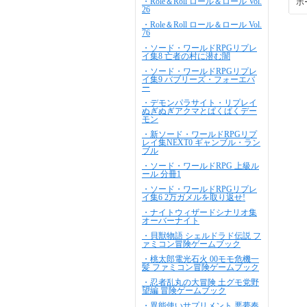
・Role＆Roll ロール＆ロール Vol.
ホ
26
・Role＆Roll ロール＆ロール Vol.
76
・ソード・ワールドRPGリプレ
イ集8 亡者の村に潜む闇
・ソード・ワールドRPGリプレ
イ集9 バブリーズ・フォーエバ
ー
・デモンパラサイト・リプレイ
ぬぎぬぎアクマとぱくぱくデー
モン
・新ソード・ワールドRPGリプ
レイ集NEXT0 ギャンブル・ラン
ブル
・ソード・ワールドRPG 上級ル
ール 分冊1
・ソード・ワールドRPGリプレ
イ集6 2万ガメルを取り返せ!
・ナイトウィザードシナリオ集
オーバーナイト
・貝獣物語 シェルドラド伝説 フ
ァミコン冒険ゲームブック
・桃太郎電光石火 00モモ危機一
髪 ファミコン冒険ゲームブック
・忍者乱丸の大冒険 土グモ党野
望編 冒険ゲームブック
・異能使いサプリメント 悪夢奏