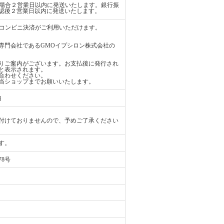
払いの場合２営業日以内に発送いたします。銀行振
認後２営業日以内に発送いたします。
ード、コンビニ決済がご利用いただけます。
専門会社であるGMOイプシロン株式会社の
りご案内がございます。お支払後に発行され
と表示されます。
合わせください。
当ショップまでお願いいたします。
内
付けておりませんので、予めご了承ください
す。
78号