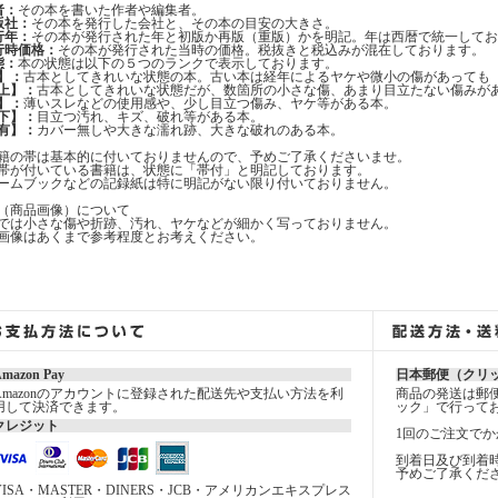
者：
その本を書いた作者や編集者。
版社：
その本を発行した会社と、その本の目安の大きさ。
行年：
その本が発行された年と初版か再版（重版）かを明記。年は西暦で統一してお
行時価格：
その本が発行された当時の価格。税抜きと税込みが混在しております。
態：
本の状態は以下の５つのランクで表示しております。
】：
古本としてきれいな状態の本。古い本は経年によるヤケや微小の傷があっても
上】：
古本としてきれいな状態だが、数箇所の小さな傷、あまり目立たない傷みが
】：
薄いスレなどの使用感や、少し目立つ傷み、ヤケ等がある本。
下】：
目立つ汚れ、キズ、破れ等がある本。
有】：
カバー無しや大きな濡れ跡、大きな破れのある本。
籍の帯は基本的に付いておりませんので、予めご了承くださいませ。
帯が付いている書籍は、状態に「帯付」と明記しております。
ームブックなどの記録紙は特に明記がない限り付いておりません。
（商品画像）について
では小さな傷や折跡、汚れ、ヤケなどが細かく写っておりません。
画像はあくまで参考程度とお考えください。
mazon Pay
日本郵便（クリ
Amazonのアカウントに登録された配送先や支払い方法を利
商品の発送は郵
用して決済できます。
ック」で行って
クレジット
1回のご注文でか
到着日及び到着
予めご了承くだ
VISA・MASTER・DINERS・JCB・アメリカンエキスプレス