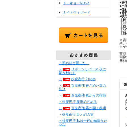
●
著
トーキョーNOVA
●
出
●
発
ナイトウィザード
●
発
●
状
【良
【並
【並
【並
【難
※書
尚、
※ゲ
書影
画像
商品
・死ぬほど愛した…
・
リボーンリバース 夜に
舞う獣たち
・
妖魔夜行 幻の巻
・
百鬼夜翔 蒼ざめた森の
怒り
・
百鬼夜翔 夜からの招待
A
・妖魔夜行 魔獣めざめる
・
百鬼夜翔 霧が開く黎明
・妖魔夜行 影と幻の宴
・妖魔夜行 私は十代の蜘蛛女だ
った