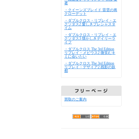
者
・クイーンズブレイド 雷雲の将
クローデット
・ダブルクロス・リプレイ・エ
クソダス2 愛しきプレシャスタ
イム
・ダブルクロス・リプレイ・エ
クソダス3 懐かしきデイリーラ
イフ
・ダブルクロス The 3rd Edition
リプレイ・メビウス2 微笑むキ
ミに会いたい
・ダブルクロス The 3rd Edition
リプレイ・デザイア2 残影の妖
都
買取のご案内