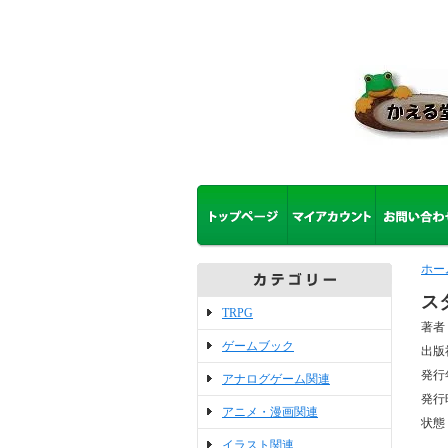
ホー
ス
TRPG
著者
ゲームブック
出版
発行
アナログゲーム関連
発行
アニメ・漫画関連
状態
イラスト関連