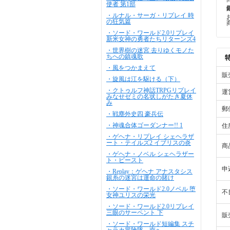
使者 第1部
・ルナル・サーガ・リプレイ 時
の狂気篇
・ソード・ワールド2.0リプレイ
新米女神の勇者たちリターンズ4
・世界樹の迷宮 去りゆくモノた
ちへの鎮魂歌
・風をつかまえて
販
・旋風は江を駆ける（下）
・クトゥルフ神話TRPGリプレイ
運
みなせゼミの名状しがたき夏休
み
郵
・戦塵外史四 豪兵伝
・神魂合体ゴーダンナー!! 1
住
・ゲヘナ・リプレイ シェヘラザ
ート・テイルズ2 イブリスの炎
商
・ゲヘナ・ノベル シェヘラザー
ト・ビースト
申
・Replay：ゲヘナ アナスタシス
銀糸の迷宮は運命の賭け
・ソード・ワールド2.0ノベル 堕
不
女神ユリスの栄光
・ソード・ワールド2.0リプレイ
三眼のサーペント 下
販
・ソード・ワールド短編集 スチ