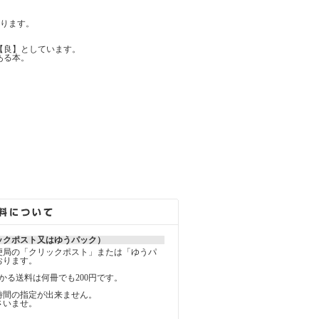
ります。
【良】としています。
ある本。
ックポスト又はゆうパック）
便局の「クリックポスト」または「ゆうパ
おります。
かる送料は何冊でも200円です。
時間の指定が出来ません。
さいませ。