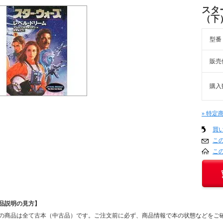
スタ
（下
型番
販売
購入
» 特定
買
こ
こ
品説明の見方】
の商品は全て古本（中古品）です。ご注文前に必ず、商品情報で本の状態などをご