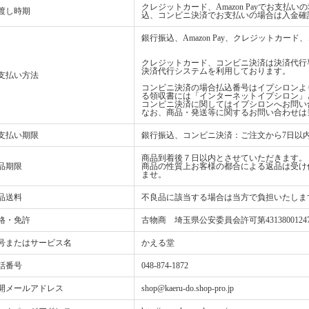
クレジットカード、Amazon Payでお支
渡し時期
込、コンビニ決済でお支払いの場合は入金確
銀行振込、Amazon Pay、クレジットカ
クレジットカード、コンビニ決済は決済代行
決済代行システムを利用しております。
支払い方法
コンビニ決済の場合払込番号はイプシロンよ
る領収書には「インターネットイプシロン」
コンビニ決済に関してはイプシロンへお問い
なお、商品・発送等に関するお問い合わせは
支払い期限
銀行振込、コンビニ決済：ご注文から7日以
商品到着後７日以内とさせていただきます。
品期限
商品の性質上お客様の都合による返品は受け
ませ。
品送料
不良品に該当する場合は当方で負担いたしま
格・免許
古物商 埼玉県公安委員会許可第4313800124
号またはサービス名
かえる堂
話番号
048-874-1872
開メールアドレス
shop@kaeru-do.shop-pro.jp