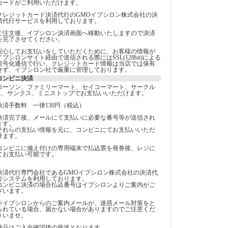
カードがご利用いただけます。
クレジットカード決済代行のGMOイプシロン株式会社の決
済代行サービスを利用しております。
ご注文後、イプシロン決済画面へ移動いたしますので決済
を完了させてください。
安心してお支払いをしていただくために、お客様の情報が
イプシロンサイト経由で送信される際にはSSL(128bit)による
暗号化通信で行い、クレジットカード情報は当店では保有
せず、イプシロン社で厳重に管理しております。
コンビニ決済
ローソン、ファミリーマート、セイコーマート、サークル
K、サンクス、ミニストップでお支払いいただけます。
決済手数料 一律130円（税込）
決済完了後、メールにて支払いに必要な番号等が送信され
ます。
それらの支払い情報を元に、コンビニにてお支払いいただ
けます。
コンビニに備え付けの専用端末で払込票を発券後、レジに
てお支払い可能です。
決済代行専門会社であるGMOイプシロン株式会社の決済代
行システムを利用しております。
コンビニ決済の場合払込番号はイプシロンよりご案内がご
ざいます。
※イプシロンからのご案内メールが、迷惑メール対策をと
られている場合、届かない場合がありますのでご注意くだ
さいませ。
商品はご入金確認後の発送となります。