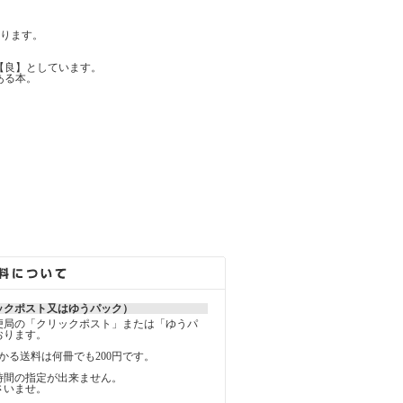
ります。
【良】としています。
ある本。
ックポスト又はゆうパック）
便局の「クリックポスト」または「ゆうパ
おります。
かる送料は何冊でも200円です。
時間の指定が出来ません。
さいませ。