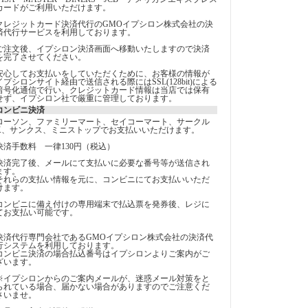
カードがご利用いただけます。
クレジットカード決済代行のGMOイプシロン株式会社の決
済代行サービスを利用しております。
ご注文後、イプシロン決済画面へ移動いたしますので決済
を完了させてください。
安心してお支払いをしていただくために、お客様の情報が
イプシロンサイト経由で送信される際にはSSL(128bit)による
暗号化通信で行い、クレジットカード情報は当店では保有
せず、イプシロン社で厳重に管理しております。
コンビニ決済
ローソン、ファミリーマート、セイコーマート、サークル
K、サンクス、ミニストップでお支払いいただけます。
決済手数料 一律130円（税込）
決済完了後、メールにて支払いに必要な番号等が送信され
ます。
それらの支払い情報を元に、コンビニにてお支払いいただ
けます。
コンビニに備え付けの専用端末で払込票を発券後、レジに
てお支払い可能です。
決済代行専門会社であるGMOイプシロン株式会社の決済代
行システムを利用しております。
コンビニ決済の場合払込番号はイプシロンよりご案内がご
ざいます。
※イプシロンからのご案内メールが、迷惑メール対策をと
られている場合、届かない場合がありますのでご注意くだ
さいませ。