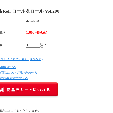
e＆Roll ロール＆ロール Vol.200
rh4roler200
1,800円(税込)
価格
数
個
商取引法に基づく表記 (返品など)
い物を続ける
の商品について問い合わせる
の商品を友達に教える
確認の上ご注文くださいませ。