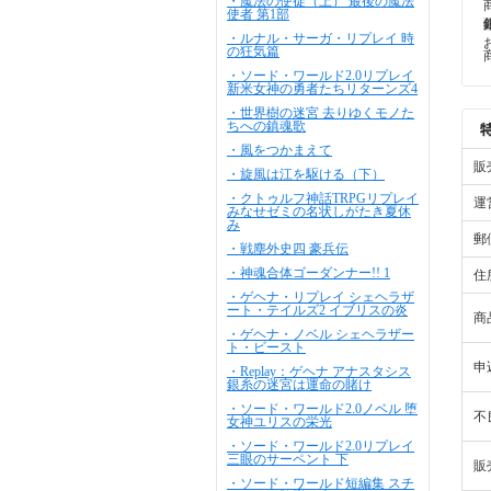
・魔法の使徒（上） 最後の魔法
使者 第1部
・ルナル・サーガ・リプレイ 時
の狂気篇
・ソード・ワールド2.0リプレイ
新米女神の勇者たちリターンズ4
・世界樹の迷宮 去りゆくモノた
ちへの鎮魂歌
・風をつかまえて
販
・旋風は江を駆ける（下）
・クトゥルフ神話TRPGリプレイ
運
みなせゼミの名状しがたき夏休
み
郵
・戦塵外史四 豪兵伝
・神魂合体ゴーダンナー!! 1
住
・ゲヘナ・リプレイ シェヘラザ
ート・テイルズ2 イブリスの炎
商
・ゲヘナ・ノベル シェヘラザー
ト・ビースト
申
・Replay：ゲヘナ アナスタシス
銀糸の迷宮は運命の賭け
・ソード・ワールド2.0ノベル 堕
不
女神ユリスの栄光
・ソード・ワールド2.0リプレイ
三眼のサーペント 下
販
・ソード・ワールド短編集 スチ