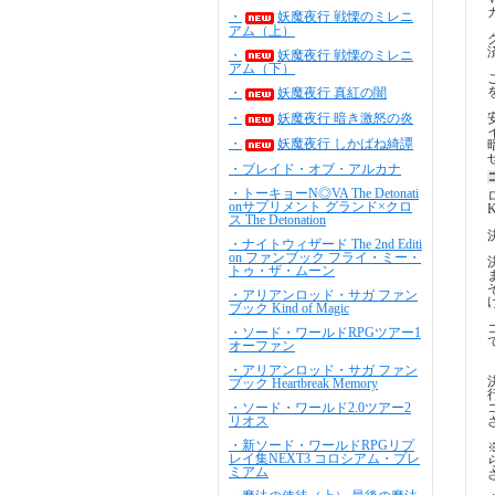
・
妖魔夜行 戦慄のミレニ
アム（上）
・
妖魔夜行 戦慄のミレニ
アム（下）
・
妖魔夜行 真紅の闇
・
妖魔夜行 暗き激怒の炎
・
妖魔夜行 しかばね綺譚
・ブレイド・オブ・アルカナ
・トーキョーN◎VA The Detonati
onサプリメント グランド×クロ
ス The Detonation
・ナイトウィザード The 2nd Editi
on ファンブック フライ・ミー・
トゥ・ザ・ムーン
・アリアンロッド・サガ ファン
ブック Kind of Magic
・ソード・ワールドRPGツアー1
オーファン
・アリアンロッド・サガ ファン
ブック Heartbreak Memory
・ソード・ワールド2.0ツアー2
リオス
・新ソード・ワールドRPGリプ
レイ集NEXT3 コロシアム・プレ
ミアム