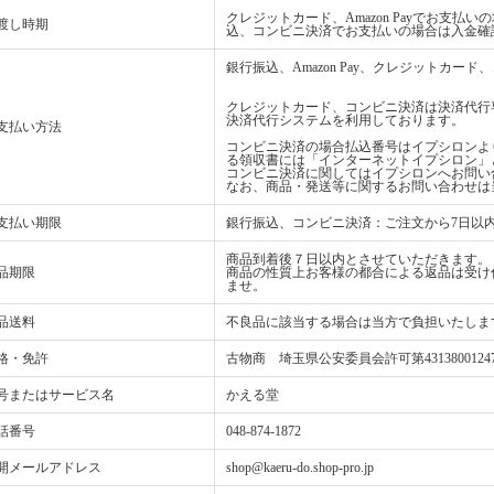
クレジットカード、Amazon Payでお支
渡し時期
込、コンビニ決済でお支払いの場合は入金確
銀行振込、Amazon Pay、クレジットカ
クレジットカード、コンビニ決済は決済代行
決済代行システムを利用しております。
支払い方法
コンビニ決済の場合払込番号はイプシロンよ
る領収書には「インターネットイプシロン」
コンビニ決済に関してはイプシロンへお問い
なお、商品・発送等に関するお問い合わせは
支払い期限
銀行振込、コンビニ決済：ご注文から7日以
商品到着後７日以内とさせていただきます。
品期限
商品の性質上お客様の都合による返品は受け
ませ。
品送料
不良品に該当する場合は当方で負担いたしま
格・免許
古物商 埼玉県公安委員会許可第4313800124
号またはサービス名
かえる堂
話番号
048-874-1872
開メールアドレス
shop@kaeru-do.shop-pro.jp