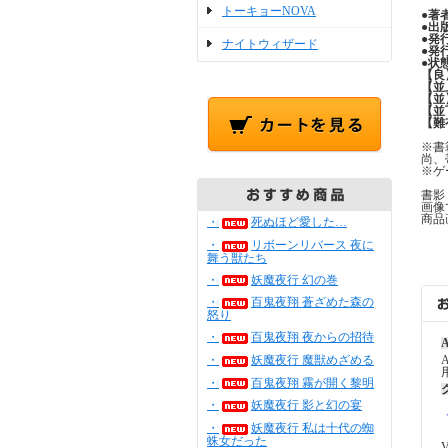
トーキョーNOVA
●
著
●
出
●
発
ナイトウィザード
●
発
●
状
【良
【並
【並
【並
【難
※書
尚、
※ゲ
書影
画像
商品
・
死ぬほど愛した…
・
リボーンリバース 夜に
舞う獣たち
・
妖魔夜行 幻の巻
・
百鬼夜翔 蒼ざめた森の
怒り
・
百鬼夜翔 夜からの招待
A
・
妖魔夜行 魔獣めざめる
・
百鬼夜翔 霧が開く黎明
・
妖魔夜行 影と幻の宴
・
妖魔夜行 私は十代の蜘
蛛女だった