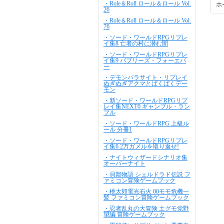
・Role＆Roll ロール＆ロール Vol.
ホ
26
・Role＆Roll ロール＆ロール Vol.
76
・ソード・ワールドRPGリプレ
イ集8 亡者の村に潜む闇
・ソード・ワールドRPGリプレ
イ集9 バブリーズ・フォーエバ
ー
・デモンパラサイト・リプレイ
ぬぎぬぎアクマとぱくぱくデー
モン
・新ソード・ワールドRPGリプ
レイ集NEXT0 ギャンブル・ラン
ブル
・ソード・ワールドRPG 上級ル
ール 分冊1
・ソード・ワールドRPGリプレ
イ集6 2万ガメルを取り返せ!
・ナイトウィザードシナリオ集
オーバーナイト
・貝獣物語 シェルドラド伝説 フ
ァミコン冒険ゲームブック
・桃太郎電光石火 00モモ危機一
髪 ファミコン冒険ゲームブック
・忍者乱丸の大冒険 土グモ党野
望編 冒険ゲームブック