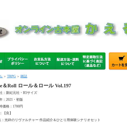
ム
TRPG
雑誌
＞
＞
le＆Roll ロール＆ロール Vol.197
社：新紀元社・B5サイズ
年：2021・初版
時価格：1700円
：【良】
集：光砕のリヴァルチャー 作品紹介＆ひとり用体験シナリオセット