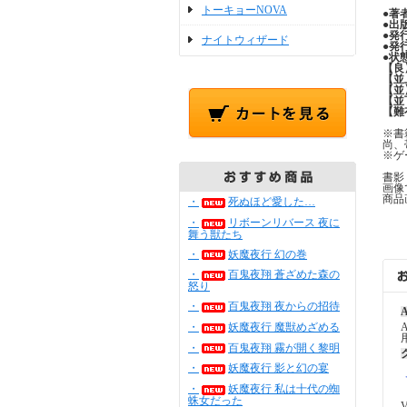
トーキョーNOVA
●
著
●
出
●
発
ナイトウィザード
●
発
●
状
【良
【並
【並
【並
【難
※書
尚、
※ゲ
書影
画像
商品
・
死ぬほど愛した…
・
リボーンリバース 夜に
舞う獣たち
・
妖魔夜行 幻の巻
・
百鬼夜翔 蒼ざめた森の
怒り
・
百鬼夜翔 夜からの招待
A
・
妖魔夜行 魔獣めざめる
・
百鬼夜翔 霧が開く黎明
・
妖魔夜行 影と幻の宴
・
妖魔夜行 私は十代の蜘
蛛女だった