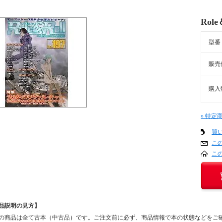
Rol
型番
販売
購入
» 特定
買
こ
こ
品説明の見方】
の商品は全て古本（中古品）です。ご注文前に必ず、商品情報で本の状態などをご