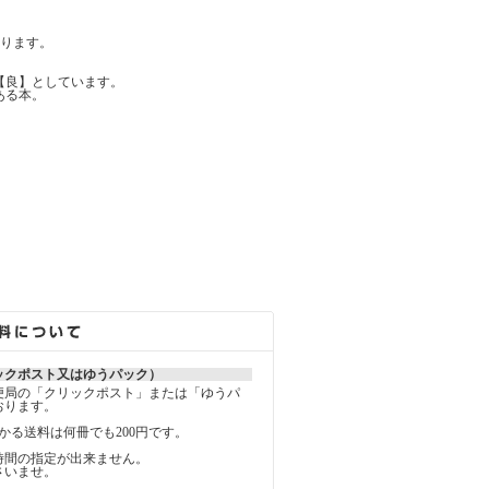
ります。
【良】としています。
ある本。
ックポスト又はゆうパック）
便局の「クリックポスト」または「ゆうパ
おります。
かる送料は何冊でも200円です。
時間の指定が出来ません。
さいませ。