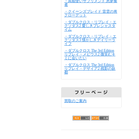
・異能使いサプリメント 悪夢奏
者
・クイーンズブレイド 雷雲の将
クローデット
・ダブルクロス・リプレイ・エ
クソダス2 愛しきプレシャスタ
イム
・ダブルクロス・リプレイ・エ
クソダス3 懐かしきデイリーラ
イフ
・ダブルクロス The 3rd Edition
リプレイ・メビウス2 微笑むキ
ミに会いたい
・ダブルクロス The 3rd Edition
リプレイ・デザイア2 残影の妖
都
買取のご案内