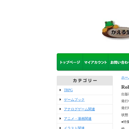
ホー
Ro
TRPG
出版
ゲームブック
発行
発行
アナログゲーム関連
状態
アニメ・漫画関連
●特
イラスト関連
他