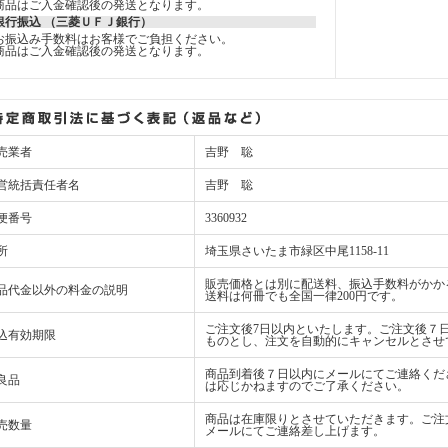
商品はご入金確認後の発送となります。
銀行振込 （三菱ＵＦＪ銀行）
お振込み手数料はお客様でご負担ください。
商品はご入金確認後の発送となります。
売業者
吉野 聡
営統括責任者名
吉野 聡
便番号
3360932
所
埼玉県さいたま市緑区中尾1158-11
販売価格とは別に配送料、振込手数料がかか
品代金以外の料金の説明
送料は何冊でも全国一律200円です。
ご注文後7日以内といたします。ご注文後７
込有効期限
ものとし、注文を自動的にキャンセルとさせ
商品到着後７日以内にメールにてご連絡くだ
良品
は応じかねますのでご了承ください。
商品は在庫限りとさせていただきます。ご注
売数量
メールにてご連絡差し上げます。