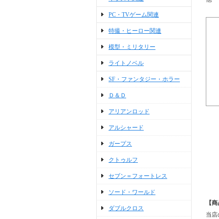
PC・TVゲーム関連
特撮・ヒーロー関連
模型・ミリタリー
ライトノベル
SF・ファンタジー・ホラー
Ｄ＆Ｄ
アリアンロッド
アルシャード
ガープス
クトゥルフ
セブン＝フォートレス
ソード・ワールド
【商
ダブルクロス
当店