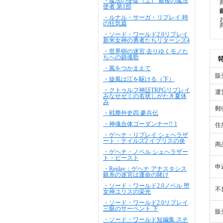
・魔法の使徒（上） 最後の魔法
使者 第1部
・ルナル・サーガ・リプレイ 時
の狂気篇
・ソード・ワールド2.0リプレイ
新米女神の勇者たちリターンズ4
・世界樹の迷宮 去りゆくモノた
ちへの鎮魂歌
・風をつかまえて
販
・旋風は江を駆ける（下）
・クトゥルフ神話TRPGリプレイ
運
みなせゼミの名状しがたき夏休
み
郵
・戦塵外史四 豪兵伝
・神魂合体ゴーダンナー!! 1
住
・ゲヘナ・リプレイ シェヘラザ
ート・テイルズ2 イブリスの炎
商
・ゲヘナ・ノベル シェヘラザー
ト・ビースト
申
・Replay：ゲヘナ アナスタシス
銀糸の迷宮は運命の賭け
・ソード・ワールド2.0ノベル 堕
不
女神ユリスの栄光
・ソード・ワールド2.0リプレイ
三眼のサーペント 下
販
・ソード・ワールド短編集 スチ