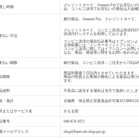
クレジットカード、Amazon Payでお支
渡し時期
込、コンビニ決済でお支払いの場合は入金確
銀行振込、Amazon Pay、クレジットカ
クレジットカード、コンビニ決済は決済代行
決済代行システムを利用しております。
支払い方法
コンビニ決済の場合払込番号はイプシロンよ
る領収書には「インターネットイプシロン」
コンビニ決済に関してはイプシロンへお問い
なお、商品・発送等に関するお問い合わせは
支払い期限
銀行振込、コンビニ決済：ご注文から7日以
商品到着後７日以内とさせていただきます。
品期限
商品の性質上お客様の都合による返品は受け
ませ。
品送料
不良品に該当する場合は当方で負担いたしま
格・免許
古物商 埼玉県公安委員会許可第4313800124
号またはサービス名
かえる堂
話番号
048-874-1872
開メールアドレス
shop@kaeru-do.shop-pro.jp