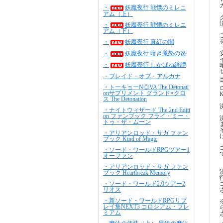
・
妖魔夜行 戦慄のミレニ
アム（上）
・
妖魔夜行 戦慄のミレニ
アム（下）
・
妖魔夜行 真紅の闇
・
妖魔夜行 暗き激怒の炎
・
妖魔夜行 しかばね綺譚
・ブレイド・オブ・アルカナ
・トーキョーN◎VA The Detonati
onサプリメント グランド×クロ
ス The Detonation
・ナイトウィザード The 2nd Editi
on ファンブック フライ・ミー・
トゥ・ザ・ムーン
・アリアンロッド・サガ ファン
ブック Kind of Magic
・ソード・ワールドRPGツアー1
オーファン
・アリアンロッド・サガ ファン
ブック Heartbreak Memory
・ソード・ワールド2.0ツアー2
リオス
・新ソード・ワールドRPGリプ
レイ集NEXT3 コロシアム・プレ
ミアム