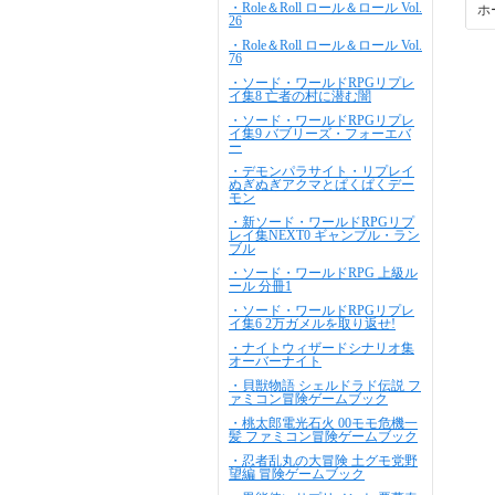
・Role＆Roll ロール＆ロール Vol.
ホ
26
・Role＆Roll ロール＆ロール Vol.
76
・ソード・ワールドRPGリプレ
イ集8 亡者の村に潜む闇
・ソード・ワールドRPGリプレ
イ集9 バブリーズ・フォーエバ
ー
・デモンパラサイト・リプレイ
ぬぎぬぎアクマとぱくぱくデー
モン
・新ソード・ワールドRPGリプ
レイ集NEXT0 ギャンブル・ラン
ブル
・ソード・ワールドRPG 上級ル
ール 分冊1
・ソード・ワールドRPGリプレ
イ集6 2万ガメルを取り返せ!
・ナイトウィザードシナリオ集
オーバーナイト
・貝獣物語 シェルドラド伝説 フ
ァミコン冒険ゲームブック
・桃太郎電光石火 00モモ危機一
髪 ファミコン冒険ゲームブック
・忍者乱丸の大冒険 土グモ党野
望編 冒険ゲームブック