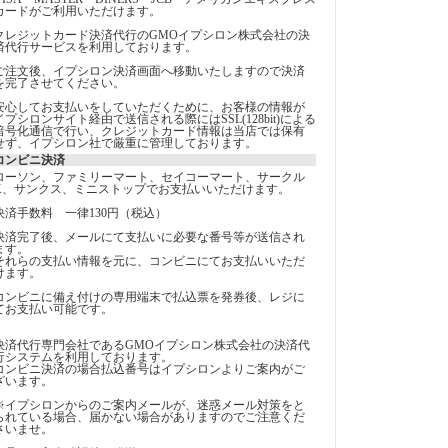
カードがご利用いただけます。
クレジットカード決済代行のGMOイプシロン株式会社の決
済代行サービスを利用しております。
ご注文後、イプシロン決済画面へ移動いたしますので決済
を完了させてください。
安心してお支払いをしていただくために、お客様の情報が
イプシロンサイト経由で送信される際にはSSL(128bit)による
暗号化通信で行い、クレジットカード情報は当店では保有
せず、イプシロン社で厳重に管理しております。
コンビニ決済
ローソン、ファミリーマート、セイコーマート、サークル
K、サンクス、ミニストップでお支払いいただけます。
決済手数料 一律130円（税込）
決済完了後、メールにて支払いに必要な番号等が送信され
ます。
それらの支払い情報を元に、コンビニにてお支払いいただ
けます。
コンビニに備え付けの専用端末で払込票を発券後、レジに
てお支払い可能です。
決済代行専門会社であるGMOイプシロン株式会社の決済代
行システムを利用しております。
コンビニ決済の場合払込番号はイプシロンよりご案内がご
ざいます。
※イプシロンからのご案内メールが、迷惑メール対策をと
られている場合、届かない場合がありますのでご注意くだ
さいませ。