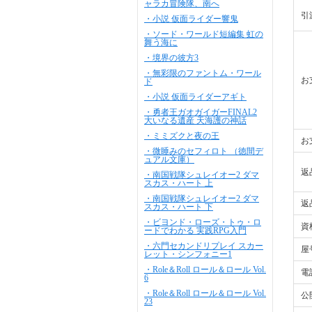
ャラカ冒険隊、南へ
引
・小説 仮面ライダー響鬼
・ソード・ワールド短編集 虹の
舞う海に
・境界の彼方3
・無彩限のファントム・ワール
お
ド
・小説 仮面ライダーアギト
・勇者王ガオガイガーFINAL2
大いなる遺産 天海護の神話
・ミミズクと夜の王
お
・微睡みのセフィロト （徳間デ
ュアル文庫）
返
・南国戦隊シュレイオー2 ダマ
スカス・ハート 上
・南国戦隊シュレイオー2 ダマ
返
スカス・ハート 下
・ビヨンド・ローズ・トゥ・ロ
資
ードでわかる 実践RPG入門
・六門セカンドリプレイ スカー
屋
レット・シンフォニー1
・Role＆Roll ロール＆ロール Vol.
電
6
・Role＆Roll ロール＆ロール Vol.
公
23