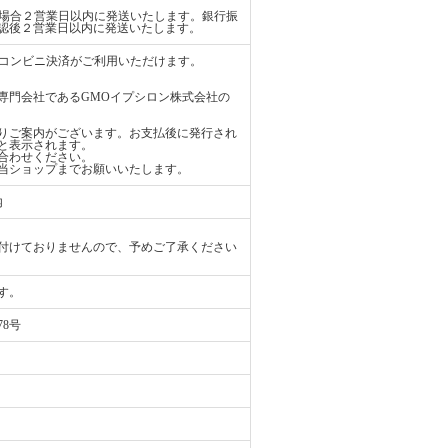
払いの場合２営業日以内に発送いたします。銀行振
認後２営業日以内に発送いたします。
ード、コンビニ決済がご利用いただけます。
専門会社であるGMOイプシロン株式会社の
りご案内がございます。お支払後に発行され
と表示されます。
合わせください。
当ショップまでお願いいたします。
内
付けておりませんので、予めご了承ください
す。
78号