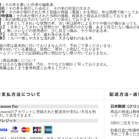
者：
その本を書いた作者や編集者。
版社：
その本を発行した会社と、その本の目安の大きさ。
行年：
その本が発行された年と初版か再版（重版）かを明記。年は西暦で統一してお
行時価格：
その本が発行された当時の価格。税抜きと税込みが混在しております。
態：
本の状態は以下の５つのランクで表示しております。
】：
古本としてきれいな状態の本。古い本は経年によるヤケや微小の傷があっても
上】：
古本としてきれいな状態だが、数箇所の小さな傷、あまり目立たない傷みが
】：
薄いスレなどの使用感や、少し目立つ傷み、ヤケ等がある本。
下】：
目立つ汚れ、キズ、破れ等がある本。
有】：
カバー無しや大きな濡れ跡、大きな破れのある本。
籍の帯は基本的に付いておりませんので、予めご了承くださいませ。
帯が付いている書籍は、状態に「帯付」と明記しております。
ームブックなどの記録紙は特に明記がない限り付いておりません。
（商品画像）について
では小さな傷や折跡、汚れ、ヤケなどが細かく写っておりません。
画像はあくまで参考程度とお考えください。
mazon Pay
日本郵便（クリ
Amazonのアカウントに登録された配送先や支払い方法を利
商品の発送は郵
用して決済できます。
ック」で行って
クレジット
1回のご注文でか
到着日及び到着
予めご了承くだ
VISA・MASTER・DINERS・JCB・アメリカンエキスプレス