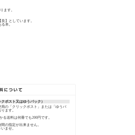
ります。
【良】としています。
ある本。
ックポスト又はゆうパック）
便局の「クリックポスト」または「ゆうパ
おります。
かる送料は何冊でも200円です。
時間の指定が出来ません。
さいませ。