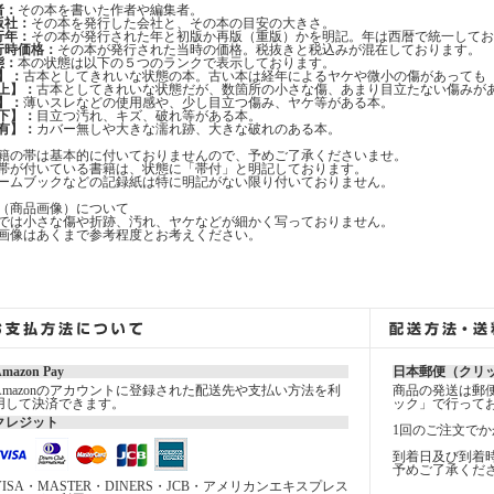
者：
その本を書いた作者や編集者。
版社：
その本を発行した会社と、その本の目安の大きさ。
行年：
その本が発行された年と初版か再版（重版）かを明記。年は西暦で統一してお
行時価格：
その本が発行された当時の価格。税抜きと税込みが混在しております。
態：
本の状態は以下の５つのランクで表示しております。
】：
古本としてきれいな状態の本。古い本は経年によるヤケや微小の傷があっても
上】：
古本としてきれいな状態だが、数箇所の小さな傷、あまり目立たない傷みが
】：
薄いスレなどの使用感や、少し目立つ傷み、ヤケ等がある本。
下】：
目立つ汚れ、キズ、破れ等がある本。
有】：
カバー無しや大きな濡れ跡、大きな破れのある本。
籍の帯は基本的に付いておりませんので、予めご了承くださいませ。
帯が付いている書籍は、状態に「帯付」と明記しております。
ームブックなどの記録紙は特に明記がない限り付いておりません。
（商品画像）について
では小さな傷や折跡、汚れ、ヤケなどが細かく写っておりません。
画像はあくまで参考程度とお考えください。
mazon Pay
日本郵便（クリ
Amazonのアカウントに登録された配送先や支払い方法を利
商品の発送は郵
用して決済できます。
ック」で行って
クレジット
1回のご注文でか
到着日及び到着
予めご了承くだ
VISA・MASTER・DINERS・JCB・アメリカンエキスプレス