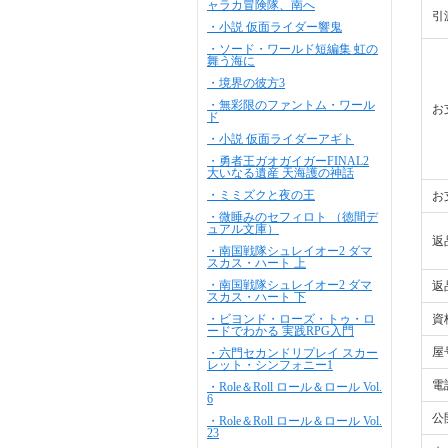
ャラカ冒険隊、南へ
引
・小説 仮面ライダー響鬼
・ソード・ワールド短編集 虹の
舞う海に
・境界の彼方3
・無彩限のファントム・ワール
お
ド
・小説 仮面ライダーアギト
・勇者王ガオガイガーFINAL2
大いなる遺産 天海護の神話
・ミミズクと夜の王
お
・微睡みのセフィロト （徳間デ
ュアル文庫）
返
・南国戦隊シュレイオー2 ダマ
スカス・ハート 上
・南国戦隊シュレイオー2 ダマ
返
スカス・ハート 下
・ビヨンド・ローズ・トゥ・ロ
資
ードでわかる 実践RPG入門
屋
・六門セカンドリプレイ スカー
レット・シンフォニー1
電
・Role＆Roll ロール＆ロール Vol.
6
公
・Role＆Roll ロール＆ロール Vol.
23