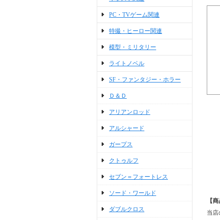
PC・TVゲーム関連
特撮・ヒーロー関連
模型・ミリタリー
ライトノベル
SF・ファンタジー・ホラー
Ｄ＆Ｄ
アリアンロッド
アルシャード
ガープス
クトゥルフ
セブン＝フォートレス
ソード・ワールド
【商
ダブルクロス
当店