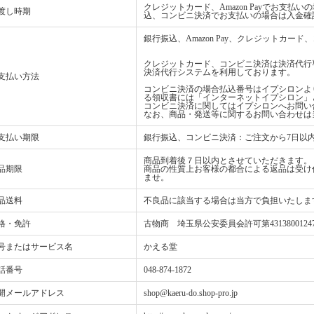
クレジットカード、Amazon Payでお支
渡し時期
込、コンビニ決済でお支払いの場合は入金確
銀行振込、Amazon Pay、クレジットカ
クレジットカード、コンビニ決済は決済代行
決済代行システムを利用しております。
支払い方法
コンビニ決済の場合払込番号はイプシロンよ
る領収書には「インターネットイプシロン」
コンビニ決済に関してはイプシロンへお問い
なお、商品・発送等に関するお問い合わせは
支払い期限
銀行振込、コンビニ決済：ご注文から7日以
商品到着後７日以内とさせていただきます。
品期限
商品の性質上お客様の都合による返品は受け
ませ。
品送料
不良品に該当する場合は当方で負担いたしま
格・免許
古物商 埼玉県公安委員会許可第4313800124
号またはサービス名
かえる堂
話番号
048-874-1872
開メールアドレス
shop@kaeru-do.shop-pro.jp