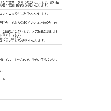
払いの場合２営業日以内に発送いたします。銀行振
認後２営業日以内に発送いたします。
ード、コンビニ決済がご利用いただけます。
専門会社であるGMOイプシロン株式会社の
りご案内がございます。お支払後に発行され
と表示されます。
合わせください。
当ショップまでお願いいたします。
内
付けておりませんので、予めご了承ください
す。
78号