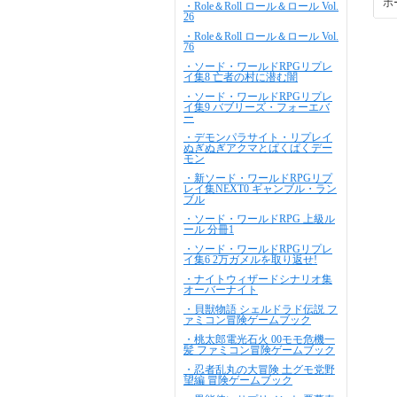
ホ
・Role＆Roll ロール＆ロール Vol.
26
・Role＆Roll ロール＆ロール Vol.
76
・ソード・ワールドRPGリプレ
イ集8 亡者の村に潜む闇
・ソード・ワールドRPGリプレ
イ集9 バブリーズ・フォーエバ
ー
・デモンパラサイト・リプレイ
ぬぎぬぎアクマとぱくぱくデー
モン
・新ソード・ワールドRPGリプ
レイ集NEXT0 ギャンブル・ラン
ブル
・ソード・ワールドRPG 上級ル
ール 分冊1
・ソード・ワールドRPGリプレ
イ集6 2万ガメルを取り返せ!
・ナイトウィザードシナリオ集
オーバーナイト
・貝獣物語 シェルドラド伝説 フ
ァミコン冒険ゲームブック
・桃太郎電光石火 00モモ危機一
髪 ファミコン冒険ゲームブック
・忍者乱丸の大冒険 土グモ党野
望編 冒険ゲームブック