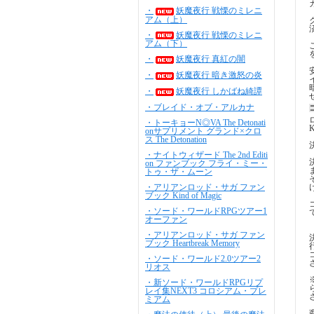
・
妖魔夜行 戦慄のミレニ
アム（上）
・
妖魔夜行 戦慄のミレニ
アム（下）
・
妖魔夜行 真紅の闇
・
妖魔夜行 暗き激怒の炎
・
妖魔夜行 しかばね綺譚
・ブレイド・オブ・アルカナ
・トーキョーN◎VA The Detonati
onサプリメント グランド×クロ
ス The Detonation
・ナイトウィザード The 2nd Editi
on ファンブック フライ・ミー・
トゥ・ザ・ムーン
・アリアンロッド・サガ ファン
ブック Kind of Magic
・ソード・ワールドRPGツアー1
オーファン
・アリアンロッド・サガ ファン
ブック Heartbreak Memory
・ソード・ワールド2.0ツアー2
リオス
・新ソード・ワールドRPGリプ
レイ集NEXT3 コロシアム・プレ
ミアム