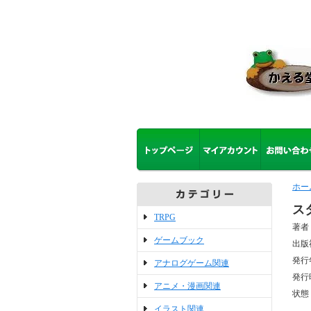
ホー
ス
TRPG
著者
ゲームブック
出版
発行
アナログゲーム関連
発行
アニメ・漫画関連
状態
イラスト関連