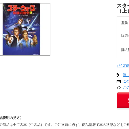
スタ
（上
型番
販売
購入
» 特定
買
こ
こ
品説明の見方】
の商品は全て古本（中古品）です。ご注文前に必ず、商品情報で本の状態などをご