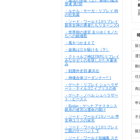
・魔法の使徒（上） 最後の魔法
使者 第1部
・ルナル・サーガ・リプレイ 時
の狂気篇
・ソード・ワールド2.0リプレイ
新米女神の勇者たちリターンズ4
・世界樹の迷宮 去りゆくモノた
ちへの鎮魂歌
・風をつかまえて
販
・旋風は江を駆ける（下）
運
・クトゥルフ神話TRPGリプレイ
みなせゼミの名状しがたき夏休
み
郵
・戦塵外史四 豪兵伝
住
・神魂合体ゴーダンナー!! 1
・ゲヘナ・リプレイ シェヘラザ
ート・テイルズ2 イブリスの炎
商
・ゲヘナ・ノベル シェヘラザー
ト・ビースト
申
・Replay：ゲヘナ アナスタシス
銀糸の迷宮は運命の賭け
・ソード・ワールド2.0ノベル 堕
不
女神ユリスの栄光
・ソード・ワールド2.0リプレイ
三眼のサーペント 下
販
・ソード・ワールド短編集 スチ