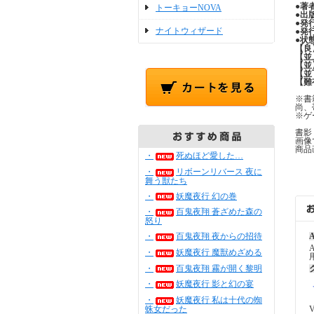
●
著
トーキョーNOVA
●
出
●
発
ナイトウィザード
●
発
●
状
【良
【並
【並
【並
【難
※書
尚、
※ゲ
書影
画像
商品
・
死ぬほど愛した…
・
リボーンリバース 夜に
舞う獣たち
・
妖魔夜行 幻の巻
・
百鬼夜翔 蒼ざめた森の
怒り
・
百鬼夜翔 夜からの招待
A
・
妖魔夜行 魔獣めざめる
・
百鬼夜翔 霧が開く黎明
・
妖魔夜行 影と幻の宴
・
妖魔夜行 私は十代の蜘
蛛女だった