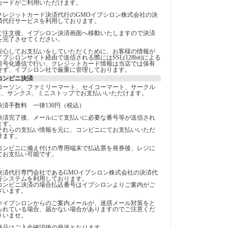
カードがご利用いただけます。
クレジットカード決済代行のGMOイプシロン株式会社の決
済代行サービスを利用しております。
ご注文後、イプシロン決済画面へ移動いたしますので決済
を完了させてください。
安心してお支払いをしていただくために、お客様の情報が
イプシロンサイト経由で送信される際にはSSL(128bit)による
暗号化通信で行い、クレジットカード情報は当店では保有
せず、イプシロン社で厳重に管理しております。
コンビニ決済
ローソン、ファミリーマート、セイコーマート、サークル
K、サンクス、ミニストップでお支払いいただけます。
決済手数料 一律130円（税込）
決済完了後、メールにて支払いに必要な番号等が送信され
ます。
それらの支払い情報を元に、コンビニにてお支払いいただ
けます。
コンビニに備え付けの専用端末で払込票を発券後、レジに
てお支払い可能です。
決済代行専門会社であるGMOイプシロン株式会社の決済代
行システムを利用しております。
コンビニ決済の場合払込番号はイプシロンよりご案内がご
ざいます。
※イプシロンからのご案内メールが、迷惑メール対策をと
られている場合、届かない場合がありますのでご注意くだ
さいませ。
商品はご入金確認後の発送となります。