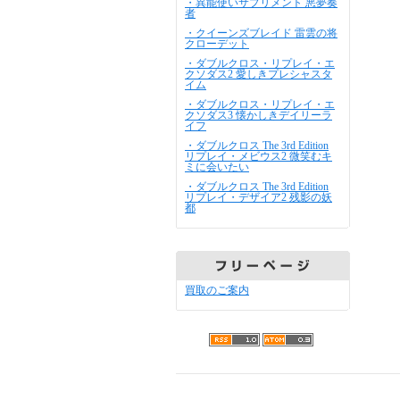
・異能使いサプリメント 悪夢奏
者
・クイーンズブレイド 雷雲の将
クローデット
・ダブルクロス・リプレイ・エ
クソダス2 愛しきプレシャスタ
イム
・ダブルクロス・リプレイ・エ
クソダス3 懐かしきデイリーラ
イフ
・ダブルクロス The 3rd Edition
リプレイ・メビウス2 微笑むキ
ミに会いたい
・ダブルクロス The 3rd Edition
リプレイ・デザイア2 残影の妖
都
買取のご案内