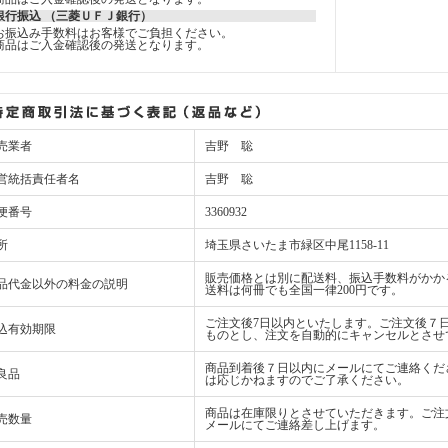
銀行振込 （三菱ＵＦＪ銀行）
お振込み手数料はお客様でご負担ください。
商品はご入金確認後の発送となります。
売業者
吉野 聡
営統括責任者名
吉野 聡
便番号
3360932
所
埼玉県さいたま市緑区中尾1158-11
販売価格とは別に配送料、振込手数料がかか
品代金以外の料金の説明
送料は何冊でも全国一律200円です。
ご注文後7日以内といたします。ご注文後７
込有効期限
ものとし、注文を自動的にキャンセルとさせ
商品到着後７日以内にメールにてご連絡くだ
良品
は応じかねますのでご了承ください。
商品は在庫限りとさせていただきます。ご注
売数量
メールにてご連絡差し上げます。