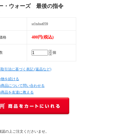
ー・ウォーズ 最後の指令
）
st1tsbst059
400円(税込)
価格
数
個
商取引法に基づく表記 (返品など)
い物を続ける
の商品について問い合わせる
の商品を友達に教える
確認の上ご注文くださいませ。