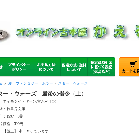
ム
SF・ファンタジー・ホラー
スター・ウォーズ
＞
＞
ター・ウォーズ 最後の指令（上）
：ティモシイ・ザーン/富永和子訳
社：竹書房文庫
年：1997・3刷
時価格：590円
：【並上】 小口ヤケています