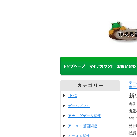
ホー
ホー
新
TRPG
著者
ゲームブック
出版
アナログゲーム関連
発行
発行
アニメ・漫画関連
状態
イラスト関連