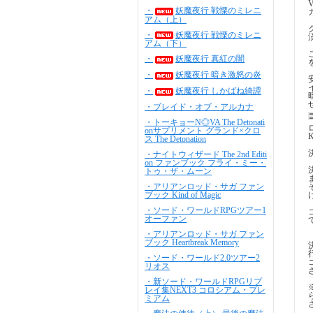
・
妖魔夜行 戦慄のミレニ
アム（上）
・
妖魔夜行 戦慄のミレニ
アム（下）
・
妖魔夜行 真紅の闇
・
妖魔夜行 暗き激怒の炎
・
妖魔夜行 しかばね綺譚
・ブレイド・オブ・アルカナ
・トーキョーN◎VA The Detonati
onサプリメント グランド×クロ
ス The Detonation
・ナイトウィザード The 2nd Editi
on ファンブック フライ・ミー・
トゥ・ザ・ムーン
・アリアンロッド・サガ ファン
ブック Kind of Magic
・ソード・ワールドRPGツアー1
オーファン
・アリアンロッド・サガ ファン
ブック Heartbreak Memory
・ソード・ワールド2.0ツアー2
リオス
・新ソード・ワールドRPGリプ
レイ集NEXT3 コロシアム・プレ
ミアム