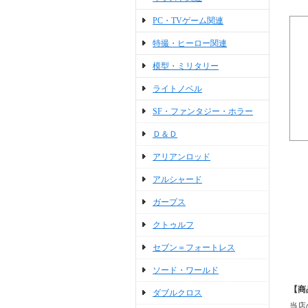
PC・TVゲーム関連
特撮・ヒーロー関連
模型・ミリタリー
ライトノベル
SF・ファンタジー・ホラー
Ｄ＆Ｄ
アリアンロッド
アルシャード
ガープス
クトゥルフ
セブン＝フォートレス
ソード・ワールド
【商
ダブルクロス
当店