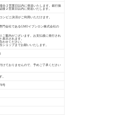
払いの場合２営業日以内に発送いたします。銀行振
認後２営業日以内に発送いたします。
ード、コンビニ決済がご利用いただけます。
専門会社であるGMOイプシロン株式会社の
りご案内がございます。お支払後に発行され
と表示されます。
合わせください。
当ショップまでお願いいたします。
内
付けておりませんので、予めご了承ください
す。
78号