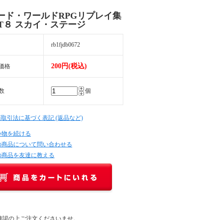
ード・ワールドRPGリプレイ集
XT８ スカイ・ステージ
rb1fjdb0672
200円(税込)
価格
数
個
商取引法に基づく表記 (返品など)
い物を続ける
の商品について問い合わせる
の商品を友達に教える
確認の上ご注文くださいませ。