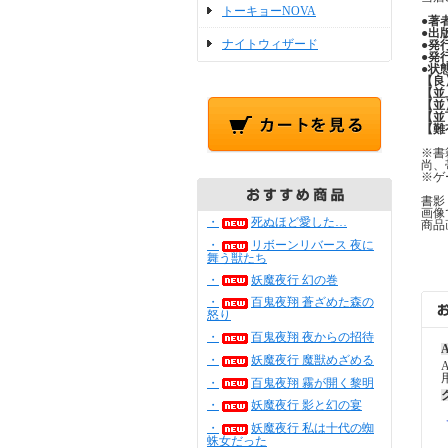
トーキョーNOVA
●
著
●
出
ナイトウィザード
●
発
●
発
●
状
【良
【並
【並
【並
【難
※書
尚、
※ゲ
書影
画像
・
死ぬほど愛した…
商品
・
リボーンリバース 夜に
舞う獣たち
・
妖魔夜行 幻の巻
・
百鬼夜翔 蒼ざめた森の
怒り
・
百鬼夜翔 夜からの招待
A
・
妖魔夜行 魔獣めざめる
・
百鬼夜翔 霧が開く黎明
・
妖魔夜行 影と幻の宴
・
妖魔夜行 私は十代の蜘
蛛女だった