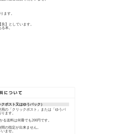
ります。
【良】としています。
ある本。
ックポスト又はゆうパック）
便局の「クリックポスト」または「ゆうパ
おります。
かる送料は何冊でも200円です。
時間の指定が出来ません。
さいませ。