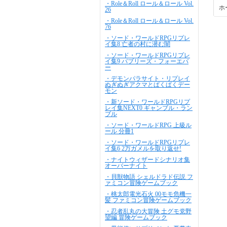
・Role＆Roll ロール＆ロール Vol.
ホ
26
・Role＆Roll ロール＆ロール Vol.
76
・ソード・ワールドRPGリプレ
イ集8 亡者の村に潜む闇
・ソード・ワールドRPGリプレ
イ集9 バブリーズ・フォーエバ
ー
・デモンパラサイト・リプレイ
ぬぎぬぎアクマとぱくぱくデー
モン
・新ソード・ワールドRPGリプ
レイ集NEXT0 ギャンブル・ラン
ブル
・ソード・ワールドRPG 上級ル
ール 分冊1
・ソード・ワールドRPGリプレ
イ集6 2万ガメルを取り返せ!
・ナイトウィザードシナリオ集
オーバーナイト
・貝獣物語 シェルドラド伝説 フ
ァミコン冒険ゲームブック
・桃太郎電光石火 00モモ危機一
髪 ファミコン冒険ゲームブック
・忍者乱丸の大冒険 土グモ党野
望編 冒険ゲームブック