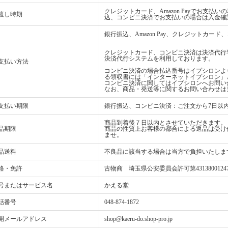
クレジットカード、Amazon Payでお支
渡し時期
込、コンビニ決済でお支払いの場合は入金確
銀行振込、Amazon Pay、クレジットカ
クレジットカード、コンビニ決済は決済代行
決済代行システムを利用しております。
支払い方法
コンビニ決済の場合払込番号はイプシロンよ
る領収書には「インターネットイプシロン」
コンビニ決済に関してはイプシロンへお問い
なお、商品・発送等に関するお問い合わせは
支払い期限
銀行振込、コンビニ決済：ご注文から7日以
商品到着後７日以内とさせていただきます。
品期限
商品の性質上お客様の都合による返品は受け
ませ。
品送料
不良品に該当する場合は当方で負担いたしま
格・免許
古物商 埼玉県公安委員会許可第4313800124
号またはサービス名
かえる堂
話番号
048-874-1872
開メールアドレス
shop@kaeru-do.shop-pro.jp