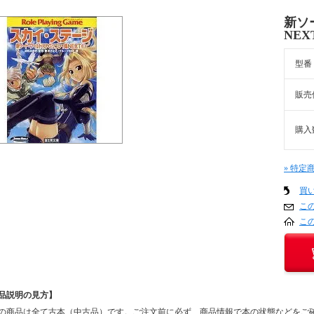
新ソ
NE
型番
販売
購入
» 特定
買
こ
こ
品説明の見方】
の商品は全て古本（中古品）です。ご注文前に必ず、商品情報で本の状態などをご