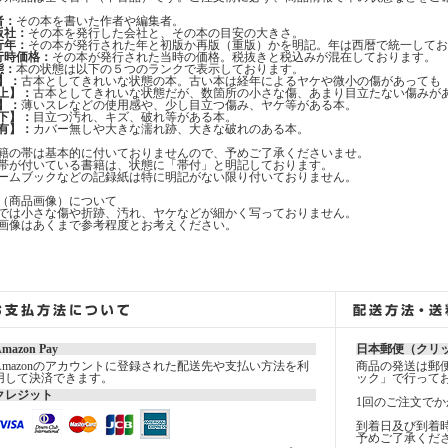
者：
その本を書いた作者や編集者。
版社：
その本を発行した会社と、その本の目安の大きさ。
行年：
その本が発行された年と初版か再版（重版）かを明記。年は西暦で統一してお
行時価格：
その本が発行された当時の価格。税抜きと税込みが混在しております。
態：
本の状態は以下の５つのランクで表示しております。
】：
古本としてきれいな状態の本。古い本は経年によるヤケや微小の傷があっても
上】：
古本としてきれいな状態だが、数箇所の小さな傷、あまり目立たない傷みが
】：
薄いスレなどの使用感や、少し目立つ傷み、ヤケ等がある本。
下】：
目立つ汚れ、キズ、破れ等がある本。
有】：
カバー無しや大きな濡れ跡、大きな破れのある本。
籍の帯は基本的に付いておりませんので、予めご了承くださいませ。
帯が付いている書籍は、状態に「帯付」と明記しております。
ームブックなどの記録紙は特に明記がない限り付いておりません。
（商品画像）について
では小さな傷や折跡、汚れ、ヤケなどが細かく写っておりません。
画像はあくまで参考程度とお考えください。
mazon Pay
日本郵便（クリ
Amazonのアカウントに登録された配送先や支払い方法を利
商品の発送は郵
用して決済できます。
ック」で行って
クレジット
1回のご注文でか
到着日及び到着
予めご了承くだ