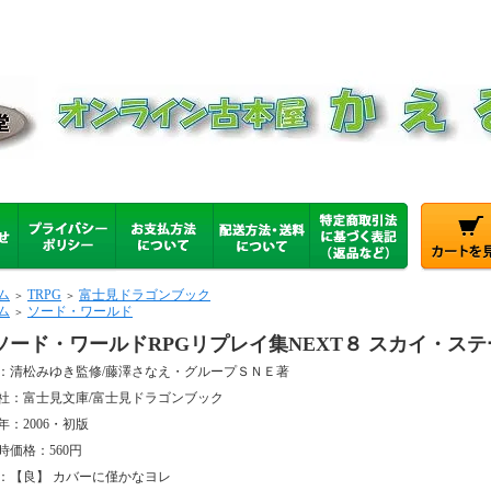
ム
TRPG
富士見ドラゴンブック
＞
＞
ム
ソード・ワールド
＞
ソード・ワールドRPGリプレイ集NEXT８ スカイ・ステ
：清松みゆき監修/藤澤さなえ・グループＳＮＥ著
社：富士見文庫/富士見ドラゴンブック
年：2006・初版
時価格：560円
：【良】 カバーに僅かなヨレ