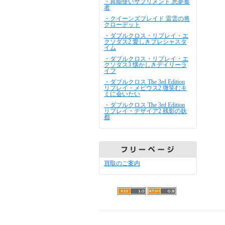
・異能使いサプリメント 悪夢奏
者
・クイーンズブレイド 雷雲の将
クローデット
・ダブルクロス・リプレイ・エ
クソダス2 愛しきプレシャスタ
イム
・ダブルクロス・リプレイ・エ
クソダス3 懐かしきデイリーラ
イフ
・ダブルクロス The 3rd Edition
リプレイ・メビウス2 微笑むキ
ミに会いたい
・ダブルクロス The 3rd Edition
リプレイ・デザイア2 残影の妖
都
買取のご案内