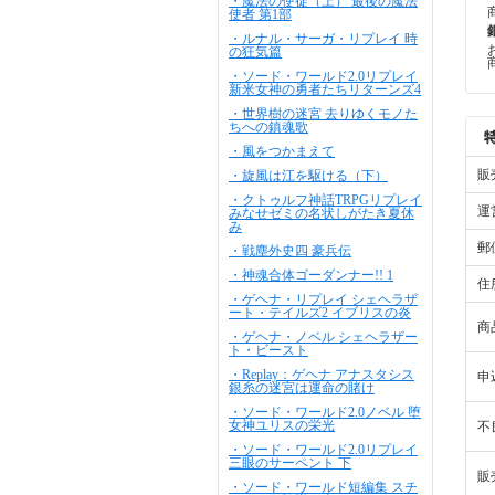
・魔法の使徒（上） 最後の魔法
使者 第1部
・ルナル・サーガ・リプレイ 時
の狂気篇
・ソード・ワールド2.0リプレイ
新米女神の勇者たちリターンズ4
・世界樹の迷宮 去りゆくモノた
ちへの鎮魂歌
・風をつかまえて
販
・旋風は江を駆ける（下）
・クトゥルフ神話TRPGリプレイ
運
みなせゼミの名状しがたき夏休
み
郵
・戦塵外史四 豪兵伝
・神魂合体ゴーダンナー!! 1
住
・ゲヘナ・リプレイ シェヘラザ
ート・テイルズ2 イブリスの炎
商
・ゲヘナ・ノベル シェヘラザー
ト・ビースト
・Replay：ゲヘナ アナスタシス
申
銀糸の迷宮は運命の賭け
・ソード・ワールド2.0ノベル 堕
女神ユリスの栄光
不
・ソード・ワールド2.0リプレイ
三眼のサーペント 下
販
・ソード・ワールド短編集 スチ