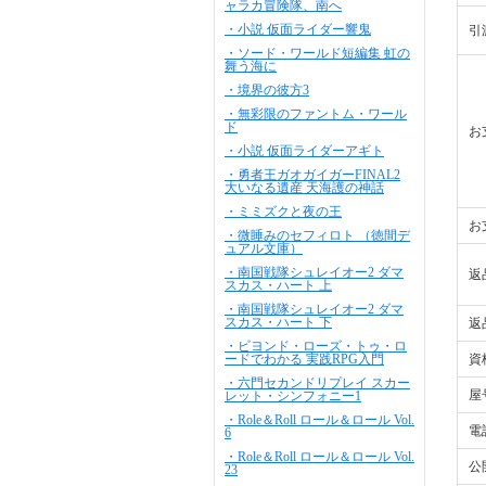
ャラカ冒険隊、南へ
・小説 仮面ライダー響鬼
引
・ソード・ワールド短編集 虹の
舞う海に
・境界の彼方3
・無彩限のファントム・ワール
ド
お
・小説 仮面ライダーアギト
・勇者王ガオガイガーFINAL2
大いなる遺産 天海護の神話
・ミミズクと夜の王
お
・微睡みのセフィロト （徳間デ
ュアル文庫）
・南国戦隊シュレイオー2 ダマ
返
スカス・ハート 上
・南国戦隊シュレイオー2 ダマ
スカス・ハート 下
返
・ビヨンド・ローズ・トゥ・ロ
ードでわかる 実践RPG入門
資
・六門セカンドリプレイ スカー
屋
レット・シンフォニー1
・Role＆Roll ロール＆ロール Vol.
電
6
・Role＆Roll ロール＆ロール Vol.
公
23