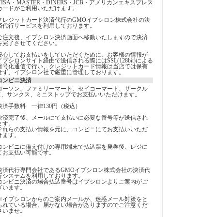
VISA・MASTER・DINERS・JCB・アメリカンエキスプレス
カードがご利用いただけます。
クレジットカード決済代行のGMOイプシロン株式会社の決
済代行サービスを利用しております。
ご注文後、イプシロン決済画面へ移動いたしますので決済
を完了させてください。
安心してお支払いをしていただくために、お客様の情報が
イプシロンサイト経由で送信される際にはSSL(128bit)による
暗号化通信で行い、クレジットカード情報は当店では保有
せず、イプシロン社で厳重に管理しております。
コンビニ決済
ローソン、ファミリーマート、セイコーマート、サークル
K、サンクス、ミニストップでお支払いいただけます。
決済手数料 一律130円（税込）
決済完了後、メールにて支払いに必要な番号等が送信され
ます。
それらの支払い情報を元に、コンビニにてお支払いいただ
けます。
コンビニに備え付けの専用端末で払込票を発券後、レジに
てお支払い可能です。
決済代行専門会社であるGMOイプシロン株式会社の決済代
行システムを利用しております。
コンビニ決済の場合払込番号はイプシロンよりご案内がご
ざいます。
※イプシロンからのご案内メールが、迷惑メール対策をと
られている場合、届かない場合がありますのでご注意くだ
さいませ。