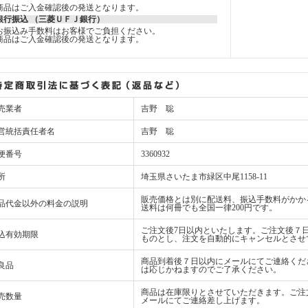
商品はご入金確認後の発送となります。
銀行振込 （三菱ＵＦＪ銀行）
お振込み手数料はお客様でご負担ください。
商品はご入金確認後の発送となります。
売業者
吉野 聡
営統括責任者名
吉野 聡
便番号
3360932
所
埼玉県さいたま市緑区中尾1158-11
販売価格とは別に配送料、振込手数料がかか
品代金以外の料金の説明
送料は何冊でも全国一律200円です。
ご注文後7日以内といたします。ご注文後７
込有効期限
ものとし、注文を自動的にキャンセルとさせ
商品到着後７日以内にメールにてご連絡くだ
良品
は応じかねますのでご了承ください。
商品は在庫限りとさせていただきます。ご注
売数量
メールにてご連絡差し上げます。