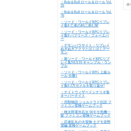
・Role＆Roll ロール＆ロール Vol.
ホ
26
・Role＆Roll ロール＆ロール Vol.
76
・ソード・ワールドRPGリプレ
イ集8 亡者の村に潜む闇
・ソード・ワールドRPGリプレ
イ集9 バブリーズ・フォーエバ
ー
・デモンパラサイト・リプレイ
ぬぎぬぎアクマとぱくぱくデー
モン
・新ソード・ワールドRPGリプ
レイ集NEXT0 ギャンブル・ラン
ブル
・ソード・ワールドRPG 上級ル
ール 分冊1
・ソード・ワールドRPGリプレ
イ集6 2万ガメルを取り返せ!
・ナイトウィザードシナリオ集
オーバーナイト
・貝獣物語 シェルドラド伝説 フ
ァミコン冒険ゲームブック
・桃太郎電光石火 00モモ危機一
髪 ファミコン冒険ゲームブック
・忍者乱丸の大冒険 土グモ党野
望編 冒険ゲームブック