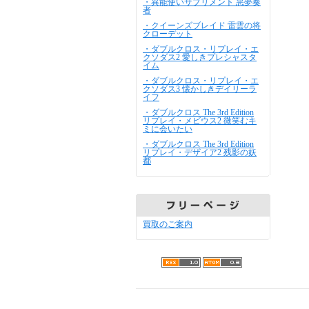
・異能使いサプリメント 悪夢奏
者
・クイーンズブレイド 雷雲の将
クローデット
・ダブルクロス・リプレイ・エ
クソダス2 愛しきプレシャスタ
イム
・ダブルクロス・リプレイ・エ
クソダス3 懐かしきデイリーラ
イフ
・ダブルクロス The 3rd Edition
リプレイ・メビウス2 微笑むキ
ミに会いたい
・ダブルクロス The 3rd Edition
リプレイ・デザイア2 残影の妖
都
買取のご案内