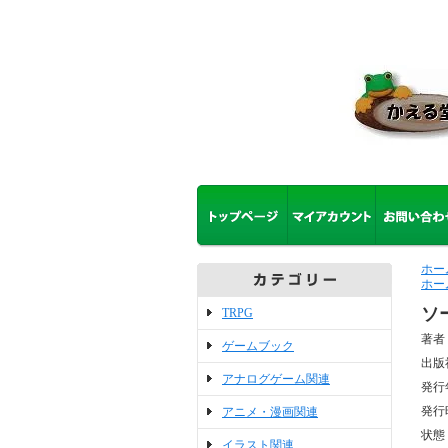
ホー
ホー
ソ
TRPG
著者
ゲームブック
出版
アナログゲーム関連
発行
発行
アニメ・漫画関連
状態
イラスト関連