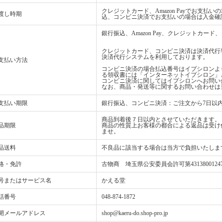
クレジットカード、Amazon Payでお支
渡し時期
込、コンビニ決済でお支払いの場合は入金確
銀行振込、Amazon Pay、クレジットカ
クレジットカード、コンビニ決済は決済代行
決済代行システムを利用しております。
支払い方法
コンビニ決済の場合払込番号はイプシロンよ
る領収書には「インターネットイプシロン」
コンビニ決済に関してはイプシロンへお問い
なお、商品・発送等に関するお問い合わせは
支払い期限
銀行振込、コンビニ決済：ご注文から7日以
商品到着後７日以内とさせていただきます。
品期限
商品の性質上お客様の都合による返品は受け
ませ。
品送料
不良品に該当する場合は当方で負担いたしま
格・免許
古物商 埼玉県公安委員会許可第4313800124
号またはサービス名
かえる堂
話番号
048-874-1872
開メールアドレス
shop@kaeru-do.shop-pro.jp