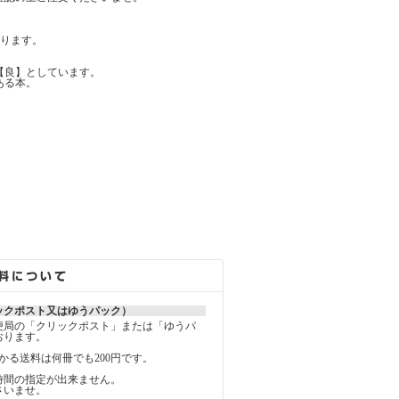
ります。
【良】としています。
ある本。
ックポスト又はゆうパック）
便局の「クリックポスト」または「ゆうパ
おります。
かる送料は何冊でも200円です。
時間の指定が出来ません。
さいませ。