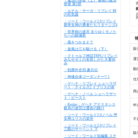
・魔法の使徒（上） 最後の魔法
使者 第1部
・ルナル・サーガ・リプレイ 時
の狂気篇
・ソード・ワールド2.0リプレイ
新米女神の勇者たちリターンズ4
・世界樹の迷宮 去りゆくモノた
ちへの鎮魂歌
・風をつかまえて
販
・旋風は江を駆ける（下）
・クトゥルフ神話TRPGリプレイ
運
みなせゼミの名状しがたき夏休
み
郵
・戦塵外史四 豪兵伝
・神魂合体ゴーダンナー!! 1
住
・ゲヘナ・リプレイ シェヘラザ
ート・テイルズ2 イブリスの炎
商
・ゲヘナ・ノベル シェヘラザー
ト・ビースト
・Replay：ゲヘナ アナスタシス
申
銀糸の迷宮は運命の賭け
・ソード・ワールド2.0ノベル 堕
女神ユリスの栄光
不
・ソード・ワールド2.0リプレイ
三眼のサーペント 下
販
・ソード・ワールド短編集 スチ