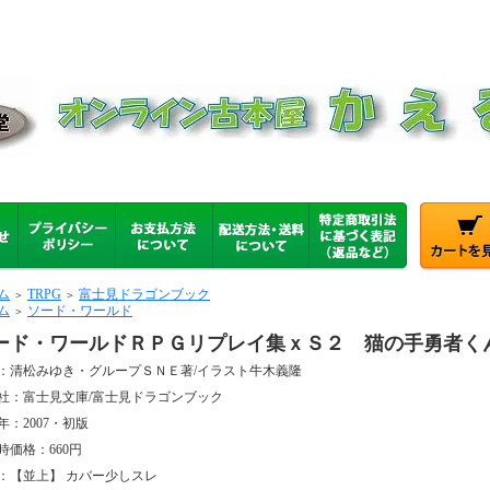
ム
TRPG
富士見ドラゴンブック
＞
＞
ム
ソード・ワールド
＞
ード・ワールドＲＰＧリプレイ集ｘＳ２ 猫の手勇者く
：清松みゆき・グループＳＮＥ著/イラスト牛木義隆
社：富士見文庫/富士見ドラゴンブック
年：2007・初版
時価格：660円
：【並上】 カバー少しスレ