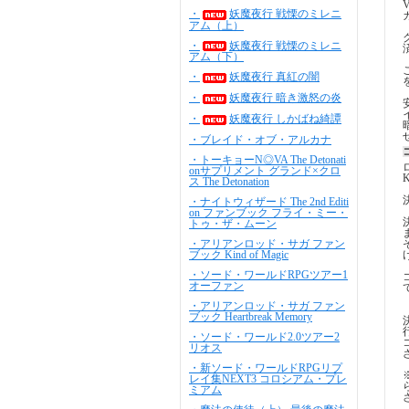
・
妖魔夜行 戦慄のミレニ
アム（上）
・
妖魔夜行 戦慄のミレニ
アム（下）
・
妖魔夜行 真紅の闇
・
妖魔夜行 暗き激怒の炎
・
妖魔夜行 しかばね綺譚
・ブレイド・オブ・アルカナ
・トーキョーN◎VA The Detonati
onサプリメント グランド×クロ
ス The Detonation
・ナイトウィザード The 2nd Editi
on ファンブック フライ・ミー・
トゥ・ザ・ムーン
・アリアンロッド・サガ ファン
ブック Kind of Magic
・ソード・ワールドRPGツアー1
オーファン
・アリアンロッド・サガ ファン
ブック Heartbreak Memory
・ソード・ワールド2.0ツアー2
リオス
・新ソード・ワールドRPGリプ
レイ集NEXT3 コロシアム・プレ
ミアム