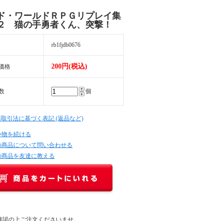
ド・ワールドＲＰＧリプレイ集
２ 猫の手勇者くん、突撃！
rb1fjdb0676
200円(税込)
価格
数
個
商取引法に基づく表記 (返品など)
い物を続ける
の商品について問い合わせる
の商品を友達に教える
確認の上ご注文くださいませ。