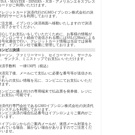
VISA・MASTER・DINERS・JCB・アメリカンエキスプレス
カードがご利用いただけます。
クレジットカード決済代行のGMOイプシロン株式会社の決
済代行サービスを利用しております。
ご注文後、イプシロン決済画面へ移動いたしますので決済
を完了させてください。
安心してお支払いをしていただくために、お客様の情報が
イプシロンサイト経由で送信される際にはSSL(128bit)による
暗号化通信で行い、クレジットカード情報は当店では保有
せず、イプシロン社で厳重に管理しております。
コンビニ決済
ローソン、ファミリーマート、セイコーマート、サークル
K、サンクス、ミニストップでお支払いいただけます。
決済手数料 一律130円（税込）
決済完了後、メールにて支払いに必要な番号等が送信され
ます。
それらの支払い情報を元に、コンビニにてお支払いいただ
けます。
コンビニに備え付けの専用端末で払込票を発券後、レジに
てお支払い可能です。
決済代行専門会社であるGMOイプシロン株式会社の決済代
行システムを利用しております。
コンビニ決済の場合払込番号はイプシロンよりご案内がご
ざいます。
※イプシロンからのご案内メールが、迷惑メール対策をと
られている場合、届かない場合がありますのでご注意くだ
さいませ。