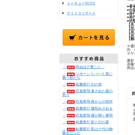
トーキョーNOVA
●
著
●
出
ナイトウィザード
●
発
●
発
●
状
【良
【並
【並
【並
【難
※書
尚、
※ゲ
書影
画像
・
死ぬほど愛した…
商品
・
リボーンリバース 夜に
舞う獣たち
・
妖魔夜行 幻の巻
・
百鬼夜翔 蒼ざめた森の
怒り
・
百鬼夜翔 夜からの招待
A
・
妖魔夜行 魔獣めざめる
・
百鬼夜翔 霧が開く黎明
・
妖魔夜行 影と幻の宴
・
妖魔夜行 私は十代の蜘
蛛女だった