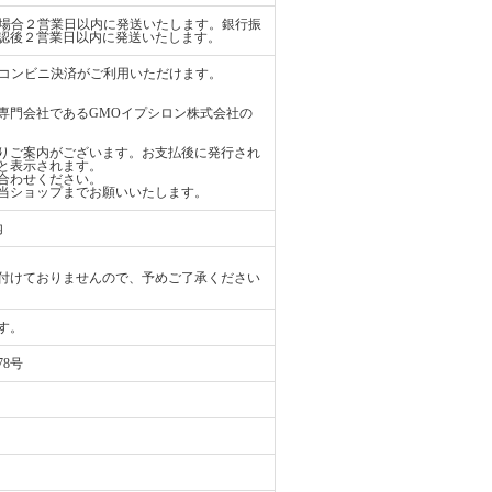
払いの場合２営業日以内に発送いたします。銀行振
認後２営業日以内に発送いたします。
ード、コンビニ決済がご利用いただけます。
専門会社であるGMOイプシロン株式会社の
りご案内がございます。お支払後に発行され
と表示されます。
合わせください。
当ショップまでお願いいたします。
内
付けておりませんので、予めご了承ください
す。
78号