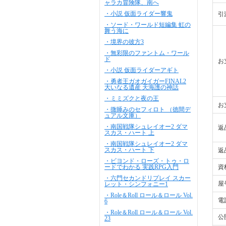
ャラカ冒険隊、南へ
・小説 仮面ライダー響鬼
引
・ソード・ワールド短編集 虹の
舞う海に
・境界の彼方3
・無彩限のファントム・ワール
ド
お
・小説 仮面ライダーアギト
・勇者王ガオガイガーFINAL2
大いなる遺産 天海護の神話
・ミミズクと夜の王
お
・微睡みのセフィロト （徳間デ
ュアル文庫）
・南国戦隊シュレイオー2 ダマ
返
スカス・ハート 上
・南国戦隊シュレイオー2 ダマ
スカス・ハート 下
返
・ビヨンド・ローズ・トゥ・ロ
ードでわかる 実践RPG入門
資
・六門セカンドリプレイ スカー
屋
レット・シンフォニー1
・Role＆Roll ロール＆ロール Vol.
電
6
・Role＆Roll ロール＆ロール Vol.
公
23