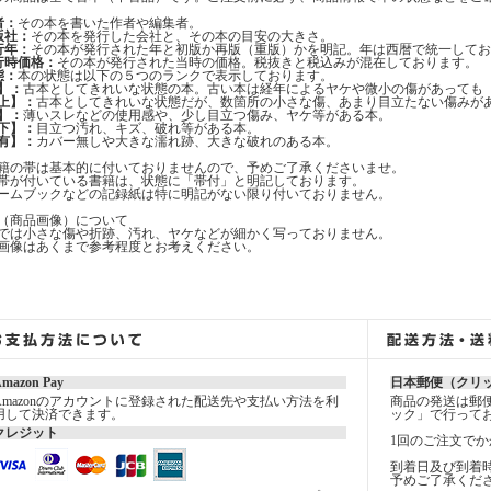
者：
その本を書いた作者や編集者。
版社：
その本を発行した会社と、その本の目安の大きさ。
行年：
その本が発行された年と初版か再版（重版）かを明記。年は西暦で統一してお
行時価格：
その本が発行された当時の価格。税抜きと税込みが混在しております。
態：
本の状態は以下の５つのランクで表示しております。
】：
古本としてきれいな状態の本。古い本は経年によるヤケや微小の傷があっても
上】：
古本としてきれいな状態だが、数箇所の小さな傷、あまり目立たない傷みが
】：
薄いスレなどの使用感や、少し目立つ傷み、ヤケ等がある本。
下】：
目立つ汚れ、キズ、破れ等がある本。
有】：
カバー無しや大きな濡れ跡、大きな破れのある本。
籍の帯は基本的に付いておりませんので、予めご了承くださいませ。
帯が付いている書籍は、状態に「帯付」と明記しております。
ームブックなどの記録紙は特に明記がない限り付いておりません。
（商品画像）について
では小さな傷や折跡、汚れ、ヤケなどが細かく写っておりません。
画像はあくまで参考程度とお考えください。
mazon Pay
日本郵便（クリ
Amazonのアカウントに登録された配送先や支払い方法を利
商品の発送は郵
用して決済できます。
ック」で行って
クレジット
1回のご注文でか
到着日及び到着
予めご了承くだ