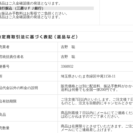
商品はご入金確認後の発送となります。
銀行振込 （三菱ＵＦＪ銀行）
お振込み手数料はお客様でご負担ください。
商品はご入金確認後の発送となります。
売業者
吉野 聡
営統括責任者名
吉野 聡
便番号
3360932
所
埼玉県さいたま市緑区中尾1158-11
販売価格とは別に配送料、振込手数料がかか
品代金以外の料金の説明
送料は何冊でも全国一律200円です。
ご注文後7日以内といたします。ご注文後７
込有効期限
ものとし、注文を自動的にキャンセルとさせ
商品到着後７日以内にメールにてご連絡くだ
良品
は応じかねますのでご了承ください。
商品は在庫限りとさせていただきます。ご注
売数量
メールにてご連絡差し上げます。