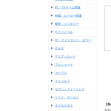
PC・TVゲーム関連
特撮・ヒーロー関連
模型・ミリタリー
ライトノベル
SF・ファンタジー・ホラー
Ｄ＆Ｄ
アリアンロッド
アルシャード
ガープス
クトゥルフ
セブン＝フォートレス
ソード・ワールド
【商
ダブルクロス
当店