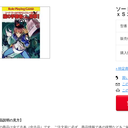
ソー
ｘＳ
型番
販売
購入
» 特定
買
こ
こ
品説明の見方】
の商品は全て古本（中古品）です。ご注文前に必ず、商品情報で本の状態などをご