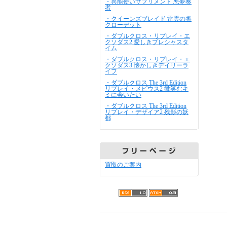
・異能使いサプリメント 悪夢奏
者
・クイーンズブレイド 雷雲の将
クローデット
・ダブルクロス・リプレイ・エ
クソダス2 愛しきプレシャスタ
イム
・ダブルクロス・リプレイ・エ
クソダス3 懐かしきデイリーラ
イフ
・ダブルクロス The 3rd Edition
リプレイ・メビウス2 微笑むキ
ミに会いたい
・ダブルクロス The 3rd Edition
リプレイ・デザイア2 残影の妖
都
買取のご案内