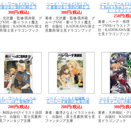
ド・ワールド2.0リプレ
ソード・ワールド2.0リプレ
ソード・ワールド2.
要塞少女と契約の騎士 下
イ 要塞少女と契約の騎士 上
イ Rock 'n Role 1
ト・ミスフィ
300円(税込)
300円(税込)
250円(税
：北沢慶・監修/黒井龍、グ
著者：北沢慶・監修/黒井龍、グ
著者：ベーテ・有理
プSNE・著/イラスト魔太
ループSNE・著/イラスト魔太
ープSNE/イラスト
出版社：KADOKAWA/富士
郎 出版社：KADOKAWA/富士
社：KADOKAWA/
房/富士見ドラゴンブック
見書房/富士見ドラゴンブック
士見ドラゴンブック
ード・ワールド・ノベル
ソード・ワールド短編集 ぺ
ソード・ワールド2.
輝け!へっぽこ冒険譚２
らぺらーず漫遊記 乙女の巻
イ できそこないの転
200円(税込)
200円(税込)
300円(税
：秋田みやび/イラスト浜田
著者：藤澤さなえ/イラストかわ
著者：大井雄紀・グ
かづ 出版社：富士見書房/
く 出版社：富士見書房/富士見
Ｅ 出版社：KADOK
見ファンタジア文庫
ファンタジア文庫
見ドラゴンブック