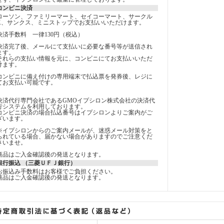
コンビニ決済
ローソン、ファミリーマート、セイコーマート、サークル
K、サンクス、ミニストップでお支払いいただけます。
決済手数料 一律130円（税込）
決済完了後、メールにて支払いに必要な番号等が送信され
ます。
それらの支払い情報を元に、コンビニにてお支払いいただ
けます。
コンビニに備え付けの専用端末で払込票を発券後、レジに
てお支払い可能です。
決済代行専門会社であるGMOイプシロン株式会社の決済代
行システムを利用しております。
コンビニ決済の場合払込番号はイプシロンよりご案内がご
ざいます。
※イプシロンからのご案内メールが、迷惑メール対策をと
られている場合、届かない場合がありますのでご注意くだ
さいませ。
商品はご入金確認後の発送となります。
銀行振込 （三菱ＵＦＪ銀行）
お振込み手数料はお客様でご負担ください。
商品はご入金確認後の発送となります。