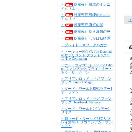
・
妖魔夜行 戦慄のミレニ
アム（上）
・
妖魔夜行 戦慄のミレニ
アム（下）
＜
・
妖魔夜行 真紅の闇
・
妖魔夜行 暗き激怒の炎
・
妖魔夜行 しかばね綺譚
・ブレイド・オブ・アルカナ
・トーキョーN◎VA The Detonati
onサプリメント グランド×クロ
ス The Detonation
A
・ナイトウィザード The 2nd Editi
on ファンブック フライ・ミー・
トゥ・ザ・ムーン
・アリアンロッド・サガ ファン
ブック Kind of Magic
・ソード・ワールドRPGツアー1
オーファン
・アリアンロッド・サガ ファン
ブック Heartbreak Memory
・ソード・ワールド2.0ツアー2
リオス
・新ソード・ワールドRPGリプ
レイ集NEXT3 コロシアム・プレ
ミアム