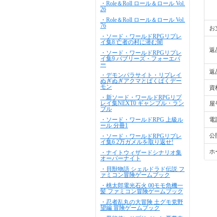
・Role＆Roll ロール＆ロール Vol.
26
・Role＆Roll ロール＆ロール Vol.
76
お
・ソード・ワールドRPGリプレ
イ集8 亡者の村に潜む闇
返
・ソード・ワールドRPGリプレ
イ集9 バブリーズ・フォーエバ
ー
返
・デモンパラサイト・リプレイ
ぬぎぬぎアクマとぱくぱくデー
モン
資
・新ソード・ワールドRPGリプ
レイ集NEXT0 ギャンブル・ラン
屋
ブル
・ソード・ワールドRPG 上級ル
電
ール 分冊1
公
・ソード・ワールドRPGリプレ
イ集6 2万ガメルを取り返せ!
ホ
・ナイトウィザードシナリオ集
オーバーナイト
・貝獣物語 シェルドラド伝説 フ
ァミコン冒険ゲームブック
・桃太郎電光石火 00モモ危機一
髪 ファミコン冒険ゲームブック
・忍者乱丸の大冒険 土グモ党野
望編 冒険ゲームブック