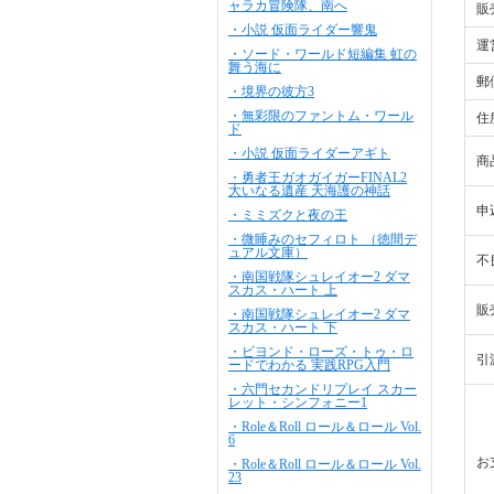
ャラカ冒険隊、南へ
販
・小説 仮面ライダー響鬼
運
・ソード・ワールド短編集 虹の
舞う海に
郵
・境界の彼方3
・無彩限のファントム・ワール
住
ド
・小説 仮面ライダーアギト
商
・勇者王ガオガイガーFINAL2
大いなる遺産 天海護の神話
申
・ミミズクと夜の王
・微睡みのセフィロト （徳間デ
ュアル文庫）
不
・南国戦隊シュレイオー2 ダマ
スカス・ハート 上
販
・南国戦隊シュレイオー2 ダマ
スカス・ハート 下
・ビヨンド・ローズ・トゥ・ロ
引
ードでわかる 実践RPG入門
・六門セカンドリプレイ スカー
レット・シンフォニー1
・Role＆Roll ロール＆ロール Vol.
6
お
・Role＆Roll ロール＆ロール Vol.
23