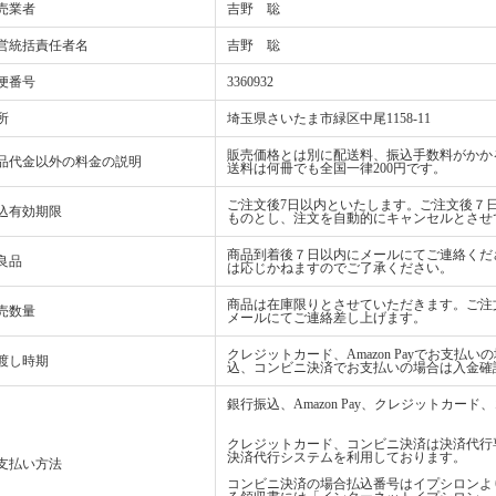
売業者
吉野 聡
営統括責任者名
吉野 聡
便番号
3360932
所
埼玉県さいたま市緑区中尾1158-11
販売価格とは別に配送料、振込手数料がかか
品代金以外の料金の説明
送料は何冊でも全国一律200円です。
ご注文後7日以内といたします。ご注文後７
込有効期限
ものとし、注文を自動的にキャンセルとさせ
商品到着後７日以内にメールにてご連絡くだ
良品
は応じかねますのでご了承ください。
商品は在庫限りとさせていただきます。ご注
売数量
メールにてご連絡差し上げます。
クレジットカード、Amazon Payでお支
渡し時期
込、コンビニ決済でお支払いの場合は入金確
銀行振込、Amazon Pay、クレジットカ
クレジットカード、コンビニ決済は決済代行
決済代行システムを利用しております。
支払い方法
コンビニ決済の場合払込番号はイプシロンよ