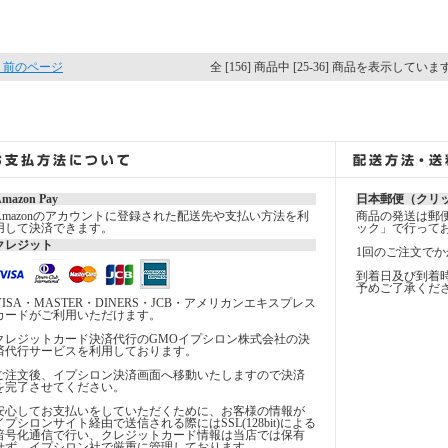
 前のページ
全 [156] 商品中 [25-36] 商品を表示していま
mazon Pay
日本郵便（クリ
Amazonのアカウントに登録された配送先や支払い方法を利
商品の発送は郵
用して決済できます。
ック」で行って
クレジット
1回のご注文でか
到着日及び到着
予めご了承くだ
VISA・MASTER・DINERS・JCB・アメリカンエキスプレス
カードがご利用いただけます。
クレジットカード決済代行のGMOイプシロン株式会社の決
済代行サービスを利用しております。
ご注文後、イプシロン決済画面へ移動いたしますので決済
を完了させてください。
安心してお支払いをしていただくために、お客様の情報が
イプシロンサイト経由で送信される際にはSSL(128bit)による
暗号化通信で行い、クレジットカード情報は当店では保有
せず、イプシロン社で厳重に管理しております。