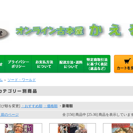
ム
ソード・ワールド
＞
並び順を変更]
・おすすめ順
・価格順
・新着順
 前のページ
全 [156] 商品中 [25-36] 商品を表示していま