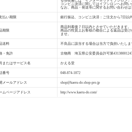
る領収書には「インターネットイプシロン」
コンビニ決済に関してはイプシロンへお問い
なお、商品・発送等に関するお問い合わせは
支払い期限
銀行振込、コンビニ決済：ご注文から7日以
商品到着後７日以内とさせていただきます。
品期限
商品の性質上お客様の都合による返品は受け
ませ。
品送料
不良品に該当する場合は当方で負担いたしま
格・免許
古物商 埼玉県公安委員会許可第4313800124
号またはサービス名
かえる堂
話番号
048-874-1872
開メールアドレス
shop@kaeru-do.shop-pro.jp
ームページアドレス
http://www.kaeru-do.com/