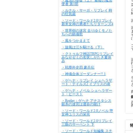
・魔法の使徒（上） 最後の魔法
使者 第1部
・ルナル・サーガ・リプレイ 時
の狂気篇
・ソード・ワールド2.0リプレイ
新米女神の勇者たちリターンズ4
・世界樹の迷宮 去りゆくモノた
ちへの鎮魂歌
・風をつかまえて
・旋風は江を駆ける（下）
・クトゥルフ神話TRPGリプレイ
みなせゼミの名状しがたき夏休
み
・戦塵外史四 豪兵伝
・神魂合体ゴーダンナー!! 1
・ゲヘナ・リプレイ シェヘラザ
ート・テイルズ2 イブリスの炎
・ゲヘナ・ノベル シェヘラザー
ト・ビースト
・Replay：ゲヘナ アナスタシス
銀糸の迷宮は運命の賭け
・ソード・ワールド2.0ノベル 堕
女神ユリスの栄光
・ソード・ワールド2.0リプレイ
三眼のサーペント 下
・ソード・ワールド短編集 スチ