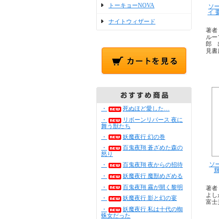
トーキョーNOVA
ソー
イ 
ナイトウィザード
著者
ルー
郎 
見書
・
死ぬほど愛した…
・
リボーンリバース 夜に
舞う獣たち
・
妖魔夜行 幻の巻
・
百鬼夜翔 蒼ざめた森の
怒り
ソ
・
百鬼夜翔 夜からの招待
・
妖魔夜行 魔獣めざめる
・
百鬼夜翔 霧が開く黎明
著者
よし
・
妖魔夜行 影と幻の宴
富士
・
妖魔夜行 私は十代の蜘
蛛女だった