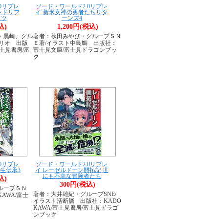
0リプレ
ソード・ワールド2.0リプレ
 レンドリフ
イ 新米女神の勇者たちリタ
ッツ
ーンズ4
込)
1,200円(税込)
・黒崎、グル
著者：秋田みやび・グループＳＮ
アリオ 出版
Ｅ著/イラスト中島鯛 出版社：
富士見書房/富
富士見文庫/富士見ドラゴンブッ
ク
0リプレ
ソード・ワールド2.0リプレ
生伝承3
イ レーゼルドーン開拓記 世
にも不幸な冒険者たち
込)
300円(税込)
ループＳＮ
著者：大井雄紀・グループSNE/
AWA/富士
イラスト活断層 出版社：KADO
KAWA/富士見書房/富士見ドラゴ
ンブック