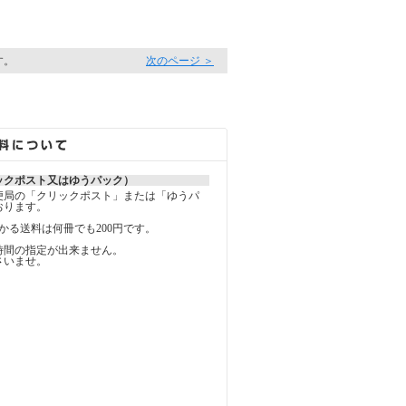
す。
次のページ ＞
ックポスト又はゆうパック）
便局の「クリックポスト」または「ゆうパ
おります。
かる送料は何冊でも200円です。
時間の指定が出来ません。
さいませ。