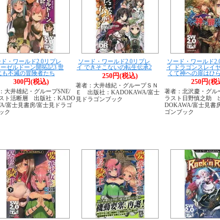
ド・ワールド2.0リプレ
ソード・ワールド2.0リプレ
ソード・ワールド2.
レーゼルドーン開拓記3 世
イ できそこないの転生伝承2
イ ドラゴンスレイヤ
にも不滅の冒険者たち
くて神への扉はひ
250円(税込)
300円(税込)
250円(税
著者：大井雄紀・グループＳＮ
：大井雄紀・グループSNE/
著者：北沢慶・グルー
Ｅ 出版社：KADOKAWA/富士
スト活断層 出版社：KADO
ラスト日野慎之助 
見ドラゴンブック
WA/富士見書房/富士見ドラゴ
DOKAWA/富士見書
ック
ゴンブック