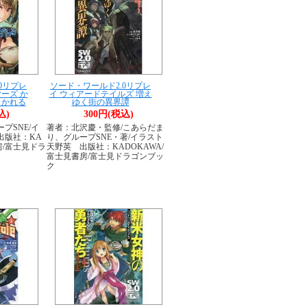
0リプレ
ソード・ワールド2.0リプレ
ーズ か
イ ウィアードテイルズ 増え
らかれる
ゆく街の異界譚
込)
300円(税込)
プSNE/イ
著者：北沢慶・監修/こあらだま
出版社：KA
り、グループSNE・著/イラスト
房/富士見ドラ
天野英 出版社：KADOKAWA/
富士見書房/富士見ドラゴンブッ
ク