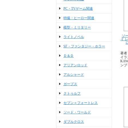
PC・TVゲーム関連
特撮・ヒーロー関連
模型・ミリタリー
ソー
ライトノベル
イ 
SF・ファンタジー・ホラー
著者
Ｄ＆Ｄ
イラ
KA
ンブ
アリアンロッド
アルシャード
ガープス
クトゥルフ
セブン＝フォートレス
ソード・ワールド
ダブルクロス