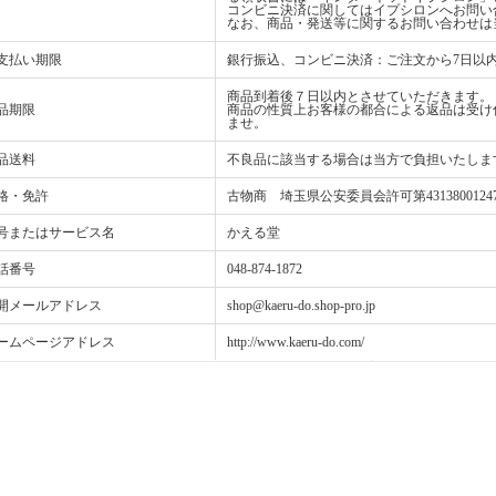
コンビニ決済に関してはイプシロンへお問い
なお、商品・発送等に関するお問い合わせは
支払い期限
銀行振込、コンビニ決済：ご注文から7日以
商品到着後７日以内とさせていただきます。
品期限
商品の性質上お客様の都合による返品は受け
ませ。
品送料
不良品に該当する場合は当方で負担いたしま
格・免許
古物商 埼玉県公安委員会許可第4313800124
号またはサービス名
かえる堂
話番号
048-874-1872
開メールアドレス
shop@kaeru-do.shop-pro.jp
ームページアドレス
http://www.kaeru-do.com/