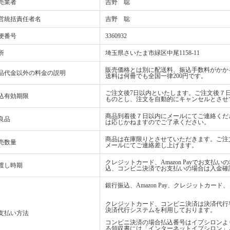
売業者
吉野 聡
営統括責任者名
吉野 聡
便番号
3360932
所
埼玉県さいたま市緑区中尾1158-11
販売価格とは別に配送料、振込手数料がかか
品代金以外の料金の説明
送料は何冊でも全国一律200円です。
ご注文後7日以内といたします。ご注文後７
込有効期限
ものとし、注文を自動的にキャンセルとさせ
商品到着後７日以内にメールにてご連絡くだ
良品
は応じかねますのでご了承ください。
商品は在庫限りとさせていただきます。ご注
売数量
メールにてご連絡差し上げます。
クレジットカード、Amazon Payでお支
渡し時期
込、コンビニ決済でお支払いの場合は入金確
銀行振込、Amazon Pay、クレジットカ
クレジットカード、コンビニ決済は決済代行
決済代行システムを利用しております。
支払い方法
コンビニ決済の場合払込番号はイプシロンよ
る領収書には「インターネットイプシロン」