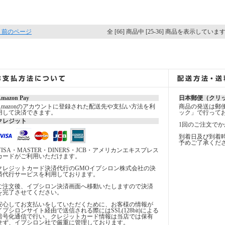
 前のページ
全 [66] 商品中 [25-36] 商品を表示していま
mazon Pay
日本郵便（クリ
Amazonのアカウントに登録された配送先や支払い方法を利
商品の発送は郵
用して決済できます。
ック」で行って
クレジット
1回のご注文でか
到着日及び到着
予めご了承くだ
VISA・MASTER・DINERS・JCB・アメリカンエキスプレス
カードがご利用いただけます。
クレジットカード決済代行のGMOイプシロン株式会社の決
済代行サービスを利用しております。
ご注文後、イプシロン決済画面へ移動いたしますので決済
を完了させてください。
安心してお支払いをしていただくために、お客様の情報が
イプシロンサイト経由で送信される際にはSSL(128bit)による
暗号化通信で行い、クレジットカード情報は当店では保有
せず、イプシロン社で厳重に管理しております。