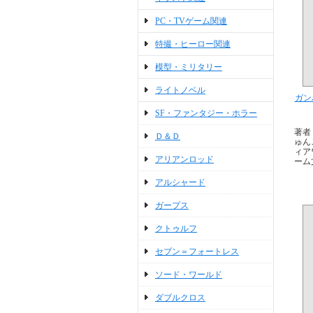
PC・TVゲーム関連
特撮・ヒーロー関連
模型・ミリタリー
ライトノベル
ガン
SF・ファンタジー・ホラー
著者
Ｄ＆Ｄ
ゅん
ィア
アリアンロッド
ーム
アルシャード
ガープス
クトゥルフ
セブン＝フォートレス
ソード・ワールド
ダブルクロス