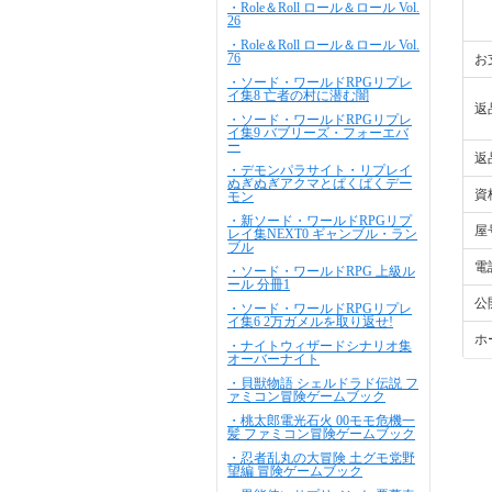
・Role＆Roll ロール＆ロール Vol.
26
・Role＆Roll ロール＆ロール Vol.
76
お
・ソード・ワールドRPGリプレ
イ集8 亡者の村に潜む闇
返
・ソード・ワールドRPGリプレ
イ集9 バブリーズ・フォーエバ
ー
返
・デモンパラサイト・リプレイ
ぬぎぬぎアクマとぱくぱくデー
資
モン
・新ソード・ワールドRPGリプ
屋
レイ集NEXT0 ギャンブル・ラン
ブル
電
・ソード・ワールドRPG 上級ル
ール 分冊1
公
・ソード・ワールドRPGリプレ
イ集6 2万ガメルを取り返せ!
ホ
・ナイトウィザードシナリオ集
オーバーナイト
・貝獣物語 シェルドラド伝説 フ
ァミコン冒険ゲームブック
・桃太郎電光石火 00モモ危機一
髪 ファミコン冒険ゲームブック
・忍者乱丸の大冒険 土グモ党野
望編 冒険ゲームブック