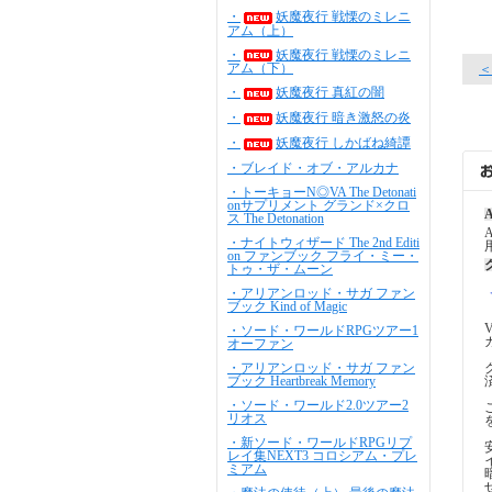
・
妖魔夜行 戦慄のミレニ
アム（上）
・
妖魔夜行 戦慄のミレニ
アム（下）
＜
・
妖魔夜行 真紅の闇
・
妖魔夜行 暗き激怒の炎
・
妖魔夜行 しかばね綺譚
・ブレイド・オブ・アルカナ
・トーキョーN◎VA The Detonati
onサプリメント グランド×クロ
A
ス The Detonation
・ナイトウィザード The 2nd Editi
on ファンブック フライ・ミー・
トゥ・ザ・ムーン
・アリアンロッド・サガ ファン
ブック Kind of Magic
・ソード・ワールドRPGツアー1
オーファン
・アリアンロッド・サガ ファン
ブック Heartbreak Memory
・ソード・ワールド2.0ツアー2
リオス
・新ソード・ワールドRPGリプ
レイ集NEXT3 コロシアム・プレ
ミアム