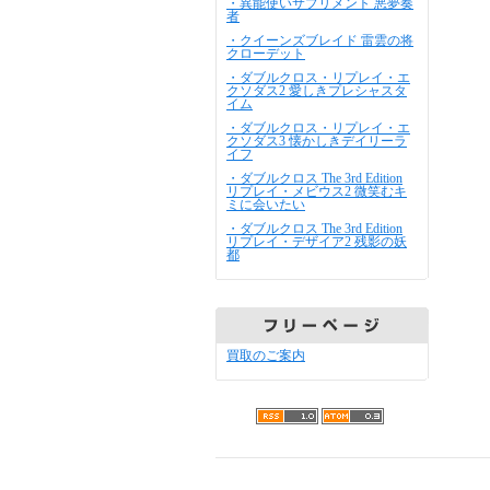
・異能使いサプリメント 悪夢奏
者
・クイーンズブレイド 雷雲の将
クローデット
・ダブルクロス・リプレイ・エ
クソダス2 愛しきプレシャスタ
イム
・ダブルクロス・リプレイ・エ
クソダス3 懐かしきデイリーラ
イフ
・ダブルクロス The 3rd Edition
リプレイ・メビウス2 微笑むキ
ミに会いたい
・ダブルクロス The 3rd Edition
リプレイ・デザイア2 残影の妖
都
買取のご案内