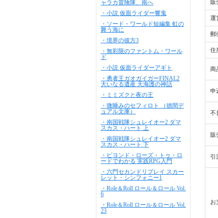
販
ャラカ冒険隊、南へ
・小説 仮面ライダー響鬼
運
・ソード・ワールド短編集 虹の
舞う海に
郵
・境界の彼方3
住
・無彩限のファントム・ワール
ド
・小説 仮面ライダーアギト
商
・勇者王ガオガイガーFINAL2
大いなる遺産 天海護の神話
申
・ミミズクと夜の王
・微睡みのセフィロト （徳間デ
ュアル文庫）
不
・南国戦隊シュレイオー2 ダマ
スカス・ハート 上
販
・南国戦隊シュレイオー2 ダマ
スカス・ハート 下
・ビヨンド・ローズ・トゥ・ロ
引
ードでわかる 実践RPG入門
・六門セカンドリプレイ スカー
レット・シンフォニー1
・Role＆Roll ロール＆ロール Vol.
6
お
・Role＆Roll ロール＆ロール Vol.
23