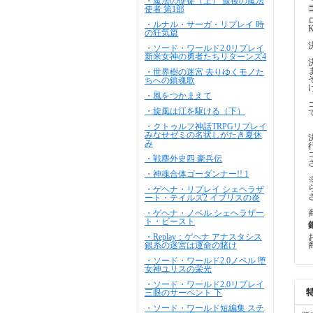
・魔法の使徒（上） 最後の魔法
使者 第1部
・ルナル・サーガ・リプレイ 時
の狂気篇
・ソード・ワールド2.0リプレイ
新米女神の勇者たちリターンズ4
・世界樹の迷宮 去りゆくモノた
ちへの鎮魂歌
・風をつかまえて
・旋風は江を駆ける（下）
・クトゥルフ神話TRPGリプレイ
みなせゼミの名状しがたき夏休
み
・戦塵外史四 豪兵伝
・神魂合体ゴーダンナー!! 1
・ゲヘナ・リプレイ シェヘラザ
ート・テイルズ2 イブリスの炎
・ゲヘナ・ノベル シェヘラザー
ト・ビースト
・Replay：ゲヘナ アナスタシス
銀糸の迷宮は運命の賭け
・ソード・ワールド2.0ノベル 堕
女神ユリスの栄光
・ソード・ワールド2.0リプレイ
三眼のサーペント 下
・ソード・ワールド短編集 スチ