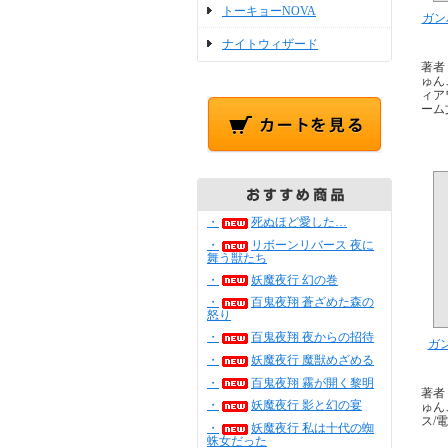
トーキョーNOVA
ガン
ナイトウィザード
著者
ゅん
ィア
ーム
・
死ぬほど愛した…
・
リボーンリバース 夜に
舞う獣たち
・
妖魔夜行 幻の巻
・
百鬼夜翔 蒼ざめた森の
怒り
・
百鬼夜翔 夜からの招待
ガ
・
妖魔夜行 魔獣めざめる
・
百鬼夜翔 霧が開く黎明
著者
・
妖魔夜行 影と幻の宴
ゅん
ス/
・
妖魔夜行 私は十代の蜘
蛛女だった