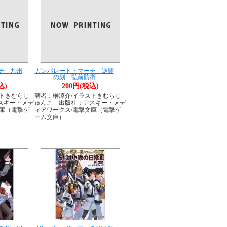
チ 九州
ガンパレード・マーチ 逆襲
の刻 弘前防衛
込)
200円(税込)
ストきむらじ
著者：榊涼介/イラストきむらじ
スキー・メデ
ゅんこ 出版社：アスキー・メデ
文庫（電撃ゲ
ィアワークス/電撃文庫（電撃ゲ
ーム文庫）