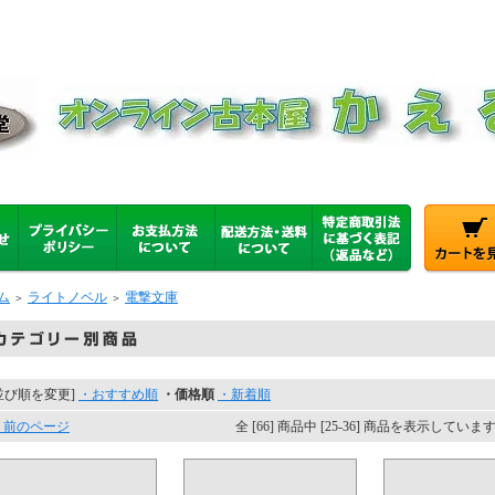
ム
ライトノベル
電撃文庫
＞
＞
並び順を変更]
・おすすめ順
・価格順
・新着順
 前のページ
全 [66] 商品中 [25-36] 商品を表示していま