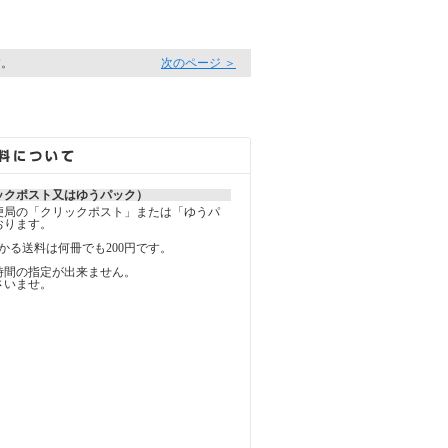
す。
次のページ ＞
ックポスト又はゆうパック）
便局の「クリックポスト」または「ゆうパ
おります。
かる送料は何冊でも200円です。
時間の指定が出来ません。
さいませ。