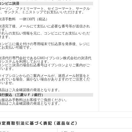
コンビニ決済
ローソン、ファミリーマート、セイコーマート、サークル
K、サンクス、ミニストップでお支払いいただけます。
決済手数料 一律130円（税込）
決済完了後、メールにて支払いに必要な番号等が送信され
ます。
それらの支払い情報を元に、コンビニにてお支払いいただ
けます。
コンビニに備え付けの専用端末で払込票を発券後、レジに
てお支払い可能です。
決済代行専門会社であるGMOイプシロン株式会社の決済代
行システムを利用しております。
コンビニ決済の場合払込番号はイプシロンよりご案内がご
ざいます。
※イプシロンからのご案内メールが、迷惑メール対策をと
られている場合、届かない場合がありますのでご注意くだ
さいませ。
商品はご入金確認後の発送となります。
銀行振込 （三菱ＵＦＪ銀行）
お振込み手数料はお客様でご負担ください。
商品はご入金確認後の発送となります。