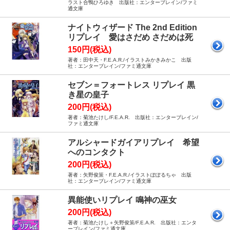
ラスト合鴨ひろゆき 出版社：エンターブレイン/ファミ
通文庫
ナイトウィザード The 2nd Edition
リプレイ 愛はさだめ さだめは死
150円(税込)
著者：田中天・F.E.A.R./イラストみかきみかこ 出版
社：エンターブレイン/ファミ通文庫
セブン＝フォートレス リプレイ 黒
き星の皇子
200円(税込)
著者：菊池たけし/F.E.A.R. 出版社：エンターブレイン/
ファミ通文庫
アルシャードガイアリプレイ 希望
へのコンタクト
200円(税込)
著者：矢野俊策・F.E.A.R./イラストぽぽるちゃ 出版
社：エンターブレイン/ファミ通文庫
異能使いリプレイ 鳴神の巫女
200円(税込)
著者：菊池たけし＋矢野俊策/F.E.A.R. 出版社：エンタ
ーブレイン/ファミ通文庫