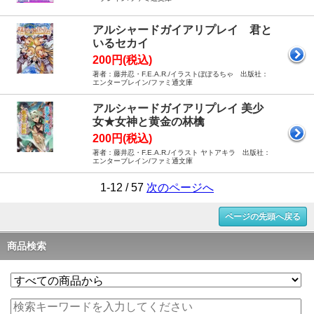
アルシャードガイアリプレイ 君と
いるセカイ
200円(税込)
著者：藤井忍・F.E.A.R./イラストぽぽるちゃ 出版社：
エンターブレイン/ファミ通文庫
アルシャードガイアリプレイ 美少
女★女神と黄金の林檎
200円(税込)
著者：藤井忍・F.E.A.R./イラスト ヤトアキラ 出版社：
エンターブレイン/ファミ通文庫
1-12 / 57
次のページへ
ページの先頭へ戻る
商品検索