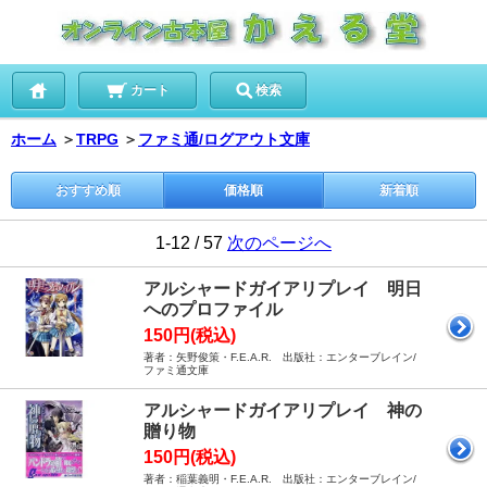
カート
検索
ホーム
＞
TRPG
＞
ファミ通/ログアウト文庫
おすすめ順
価格順
新着順
1-12 / 57
次のページへ
アルシャードガイアリプレイ 明日
へのプロファイル
150円(税込)
著者：矢野俊策・F.E.A.R. 出版社：エンターブレイン/
ファミ通文庫
アルシャードガイアリプレイ 神の
贈り物
150円(税込)
著者：稲葉義明・F.E.A.R. 出版社：エンターブレイン/