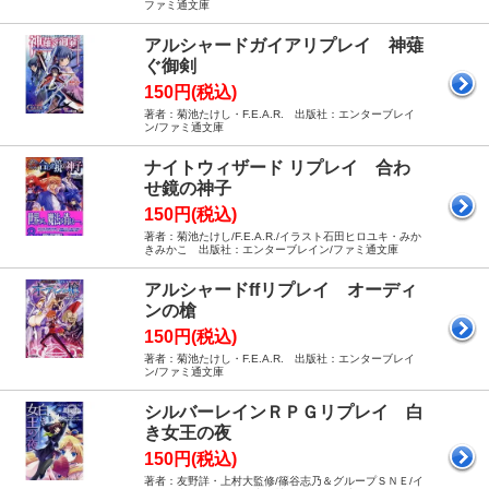
ファミ通文庫
アルシャードガイアリプレイ 神薙
ぐ御剣
150円(税込)
著者：菊池たけし・F.E.A.R. 出版社：エンターブレイ
ン/ファミ通文庫
ナイトウィザード リプレイ 合わ
せ鏡の神子
150円(税込)
著者：菊池たけし/F.E.A.R./イラスト石田ヒロユキ・みか
きみかこ 出版社：エンターブレイン/ファミ通文庫
アルシャードffリプレイ オーディ
ンの槍
150円(税込)
著者：菊池たけし・F.E.A.R. 出版社：エンターブレイ
ン/ファミ通文庫
シルバーレインＲＰＧリプレイ 白
き女王の夜
150円(税込)
著者：友野詳・上村大監修/篠谷志乃＆グループＳＮＥ/イ