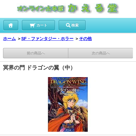
カート
検索
ホーム
＞
SF・ファンタジー・ホラー
＞
その他
前の商品へ
次の商品へ
冥界の門 ドラゴンの翼（中）