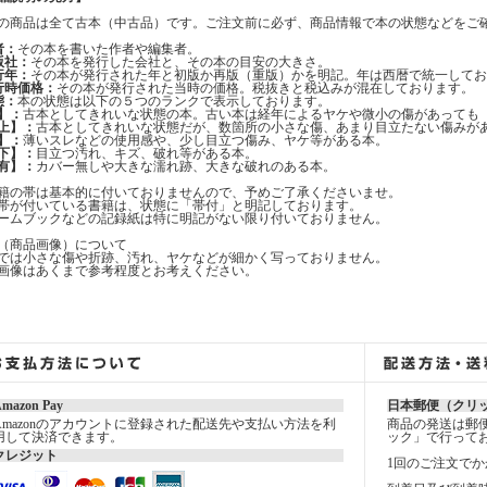
の商品は全て古本（中古品）です。ご注文前に必ず、商品情報で本の状態などをご
者：
その本を書いた作者や編集者。
版社：
その本を発行した会社と、その本の目安の大きさ。
行年：
その本が発行された年と初版か再版（重版）かを明記。年は西暦で統一してお
行時価格：
その本が発行された当時の価格。税抜きと税込みが混在しております。
態：
本の状態は以下の５つのランクで表示しております。
】：
古本としてきれいな状態の本。古い本は経年によるヤケや微小の傷があっても
上】：
古本としてきれいな状態だが、数箇所の小さな傷、あまり目立たない傷みが
】：
薄いスレなどの使用感や、少し目立つ傷み、ヤケ等がある本。
下】：
目立つ汚れ、キズ、破れ等がある本。
有】：
カバー無しや大きな濡れ跡、大きな破れのある本。
籍の帯は基本的に付いておりませんので、予めご了承くださいませ。
帯が付いている書籍は、状態に「帯付」と明記しております。
ームブックなどの記録紙は特に明記がない限り付いておりません。
（商品画像）について
では小さな傷や折跡、汚れ、ヤケなどが細かく写っておりません。
画像はあくまで参考程度とお考えください。
mazon Pay
日本郵便（クリ
Amazonのアカウントに登録された配送先や支払い方法を利
商品の発送は郵
用して決済できます。
ック」で行って
クレジット
1回のご注文でか