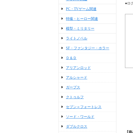
●ロ
PC・TVゲーム関連
特撮・ヒーロー関連
模型・ミリタリー
ライトノベル
SF・ファンタジー・ホラー
Ｄ＆Ｄ
アリアンロッド
アルシャード
ガープス
クトゥルフ
セブン＝フォートレス
ソード・ワールド
ダブルクロス
【商