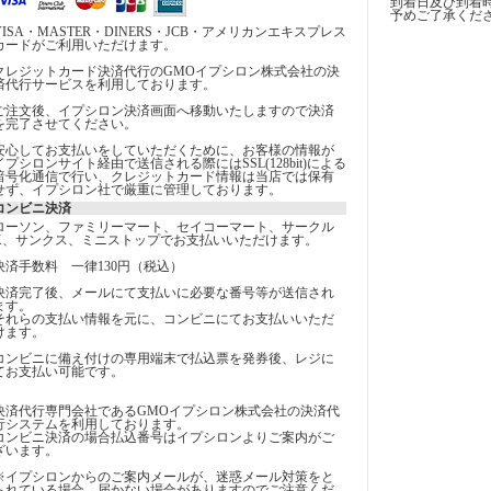
到着日及び到着
予めご了承くだ
VISA・MASTER・DINERS・JCB・アメリカンエキスプレス
カードがご利用いただけます。
クレジットカード決済代行のGMOイプシロン株式会社の決
済代行サービスを利用しております。
ご注文後、イプシロン決済画面へ移動いたしますので決済
を完了させてください。
安心してお支払いをしていただくために、お客様の情報が
イプシロンサイト経由で送信される際にはSSL(128bit)による
暗号化通信で行い、クレジットカード情報は当店では保有
せず、イプシロン社で厳重に管理しております。
コンビニ決済
ローソン、ファミリーマート、セイコーマート、サークル
K、サンクス、ミニストップでお支払いいただけます。
決済手数料 一律130円（税込）
決済完了後、メールにて支払いに必要な番号等が送信され
ます。
それらの支払い情報を元に、コンビニにてお支払いいただ
けます。
コンビニに備え付けの専用端末で払込票を発券後、レジに
てお支払い可能です。
決済代行専門会社であるGMOイプシロン株式会社の決済代
行システムを利用しております。
コンビニ決済の場合払込番号はイプシロンよりご案内がご
ざいます。
※イプシロンからのご案内メールが、迷惑メール対策をと
られている場合、届かない場合がありますのでご注意くだ