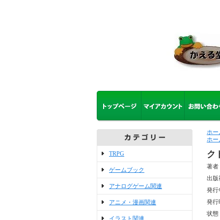
ホー
ホー
ク
TRPG
著者
ゲームブック
出版
アナログゲーム関連
発行
発行
アニメ・漫画関連
状態
イラスト関連