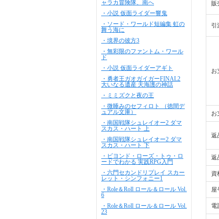
ャラカ冒険隊、南へ
販
・小説 仮面ライダー響鬼
・ソード・ワールド短編集 虹の
引
舞う海に
・境界の彼方3
・無彩限のファントム・ワール
ド
・小説 仮面ライダーアギト
お
・勇者王ガオガイガーFINAL2
大いなる遺産 天海護の神話
・ミミズクと夜の王
・微睡みのセフィロト （徳間デ
ュアル文庫）
お
・南国戦隊シュレイオー2 ダマ
スカス・ハート 上
返
・南国戦隊シュレイオー2 ダマ
スカス・ハート 下
・ビヨンド・ローズ・トゥ・ロ
返
ードでわかる 実践RPG入門
・六門セカンドリプレイ スカー
資
レット・シンフォニー1
・Role＆Roll ロール＆ロール Vol.
屋
6
・Role＆Roll ロール＆ロール Vol.
電
23