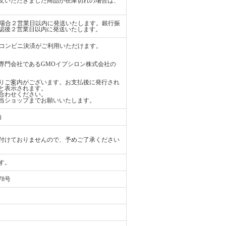
文いただきました商品が在庫切れの場合は、
払いの場合２営業日以内に発送いたします。銀行振
認後２営業日以内に発送いたします。
ード、コンビニ決済がご利用いただけます。
専門会社であるGMOイプシロン株式会社の
りご案内がございます。お支払後に発行され
と表示されます。
合わせください。
当ショップまでお願いいたします。
内
付けておりませんので、予めご了承ください
す。
78号