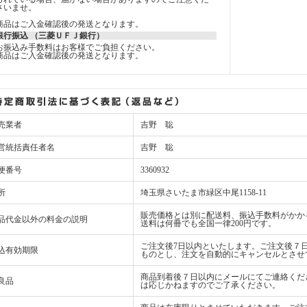
さいませ。
商品はご入金確認後の発送となります。
銀行振込 （三菱ＵＦＪ銀行）
お振込み手数料はお客様でご負担ください。
商品はご入金確認後の発送となります。
売業者
吉野 聡
営統括責任者名
吉野 聡
便番号
3360932
所
埼玉県さいたま市緑区中尾1158-11
販売価格とは別に配送料、振込手数料がかか
品代金以外の料金の説明
送料は何冊でも全国一律200円です。
ご注文後7日以内といたします。ご注文後７
込有効期限
ものとし、注文を自動的にキャンセルとさせ
商品到着後７日以内にメールにてご連絡くだ
良品
は応じかねますのでご了承ください。