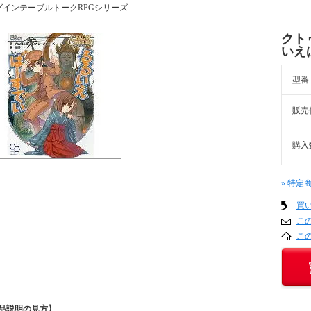
グインテーブルトークRPGシリーズ
クト
いえ
型番
販売
購入
» 特定
買
こ
こ
品説明の見方】