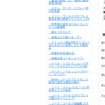
・魔法の使徒（上） 最後の魔法
使者 第1部
・ルナル・サーガ・リプレイ 時
の狂気篇
・ソード・ワールド2.0リプレイ
新米女神の勇者たちリターンズ4
・世界樹の迷宮 去りゆくモノた
ちへの鎮魂歌
・風をつかまえて
・旋風は江を駆ける（下）
・クトゥルフ神話TRPGリプレイ
販
みなせゼミの名状しがたき夏休
み
運
・戦塵外史四 豪兵伝
郵
・神魂合体ゴーダンナー!! 1
・ゲヘナ・リプレイ シェヘラザ
住
ート・テイルズ2 イブリスの炎
・ゲヘナ・ノベル シェヘラザー
ト・ビースト
商
・Replay：ゲヘナ アナスタシス
銀糸の迷宮は運命の賭け
申
・ソード・ワールド2.0ノベル 堕
女神ユリスの栄光
・ソード・ワールド2.0リプレイ
不
三眼のサーペント 下
・ソード・ワールド短編集 スチ