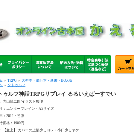
ム
TRPG
大型本・単行本・新書・BOX版
＞
＞
ム
クトゥルフ
＞
トゥルフ神話TRPGリプレイ るるいえばーすでい
：内山靖二郎/イラスト狐印
社：エンターブレイン・A5サイズ
年：2012・初版
時価格：1900円
：【並上】 カバーの上部少しヨレ・小口少しヤケ