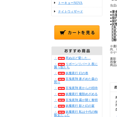
トーキョーNOVA
当店
ナイトウィザード
●
著
●
出
●
発
●
発
●
状
【良
【並
【並
【並
【難
※書
尚、
※ゲ
・
死ぬほど愛した…
書影
画像
・
リボーンリバース 夜に
商品
舞う獣たち
・
妖魔夜行 幻の巻
・
百鬼夜翔 蒼ざめた森の
怒り
・
百鬼夜翔 夜からの招待
・
妖魔夜行 魔獣めざめる
A
・
百鬼夜翔 霧が開く黎明
・
妖魔夜行 影と幻の宴
・
妖魔夜行 私は十代の蜘
蛛女だった