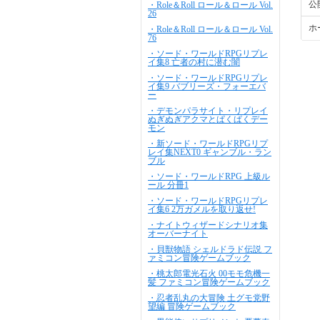
公
・Role＆Roll ロール＆ロール Vol.
26
ホ
・Role＆Roll ロール＆ロール Vol.
76
・ソード・ワールドRPGリプレ
イ集8 亡者の村に潜む闇
・ソード・ワールドRPGリプレ
イ集9 バブリーズ・フォーエバ
ー
・デモンパラサイト・リプレイ
ぬぎぬぎアクマとぱくぱくデー
モン
・新ソード・ワールドRPGリプ
レイ集NEXT0 ギャンブル・ラン
ブル
・ソード・ワールドRPG 上級ル
ール 分冊1
・ソード・ワールドRPGリプレ
イ集6 2万ガメルを取り返せ!
・ナイトウィザードシナリオ集
オーバーナイト
・貝獣物語 シェルドラド伝説 フ
ァミコン冒険ゲームブック
・桃太郎電光石火 00モモ危機一
髪 ファミコン冒険ゲームブック
・忍者乱丸の大冒険 土グモ党野
望編 冒険ゲームブック