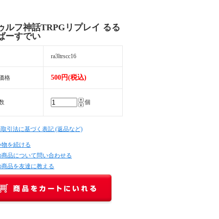
ゥルフ神話TRPGリプレイ るる
ばーすでい
ra3ltrscc16
500円(税込)
価格
数
個
商取引法に基づく表記 (返品など)
い物を続ける
の商品について問い合わせる
の商品を友達に教える