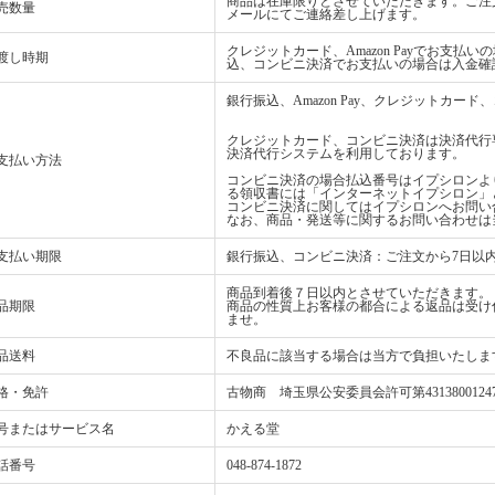
商品は在庫限りとさせていただきます。ご注
売数量
メールにてご連絡差し上げます。
クレジットカード、Amazon Payでお支
渡し時期
込、コンビニ決済でお支払いの場合は入金確
銀行振込、Amazon Pay、クレジットカ
クレジットカード、コンビニ決済は決済代行
決済代行システムを利用しております。
支払い方法
コンビニ決済の場合払込番号はイプシロンよ
る領収書には「インターネットイプシロン」
コンビニ決済に関してはイプシロンへお問い
なお、商品・発送等に関するお問い合わせは
支払い期限
銀行振込、コンビニ決済：ご注文から7日以
商品到着後７日以内とさせていただきます。
品期限
商品の性質上お客様の都合による返品は受け
ませ。
品送料
不良品に該当する場合は当方で負担いたしま
格・免許
古物商 埼玉県公安委員会許可第4313800124
号またはサービス名
かえる堂
話番号
048-874-1872