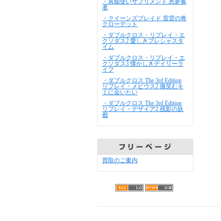
・異能使いサプリメント 悪夢奏
者
・クイーンズブレイド 雷雲の将
クローデット
・ダブルクロス・リプレイ・エ
クソダス2 愛しきプレシャスタ
イム
・ダブルクロス・リプレイ・エ
クソダス3 懐かしきデイリーラ
イフ
・ダブルクロス The 3rd Edition
リプレイ・メビウス2 微笑むキ
ミに会いたい
・ダブルクロス The 3rd Edition
リプレイ・デザイア2 残影の妖
都
買取のご案内