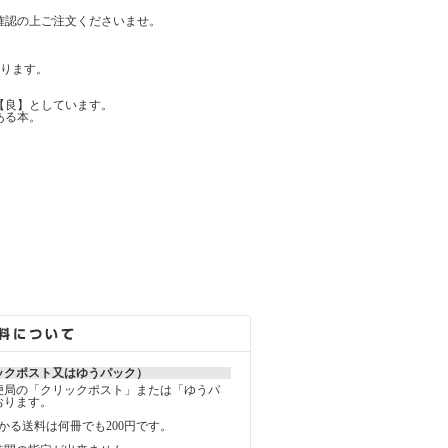
確認の上ご注文くださいませ。
ります。
【良】としています。
ある本。
ックポスト又はゆうパック）
便局の「クリックポスト」または「ゆうパ
おります。
かる送料は何冊でも200円です。