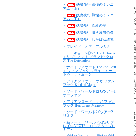
・
妖魔夜行 戦慄のミレニ
アム（上）
・
妖魔夜行 戦慄のミレニ
アム（下）
・
妖魔夜行 真紅の闇
・
妖魔夜行 暗き激怒の炎
・
妖魔夜行 しかばね綺譚
・ブレイド・オブ・アルカナ
・トーキョーN◎VA The Detonati
onサプリメント グランド×クロ
ス The Detonation
・ナイトウィザード The 2nd Editi
on ファンブック フライ・ミー・
トゥ・ザ・ムーン
・アリアンロッド・サガ ファン
ブック Kind of Magic
・ソード・ワールドRPGツアー1
オーファン
・アリアンロッド・サガ ファン
ブック Heartbreak Memory
・ソード・ワールド2.0ツアー2
リオス
・新ソード・ワールドRPGリプ
レイ集NEXT3 コロシアム・プレ
ミアム