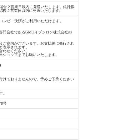
払いの場合２営業日以内に発送いたします。銀行振
認後２営業日以内に発送いたします。
ード、コンビニ決済がご利用いただけます。
専門会社であるGMOイプシロン株式会社の
りご案内がございます。お支払後に発行され
と表示されます。
合わせください。
当ショップまでお願いいたします。
内
付けておりませんので、予めご了承ください
す。
78号