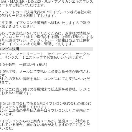
VISA・MASTER・DINERS・JCB・アメリカンエキスプレス
カードがご利用いただけます。
クレジットカード決済代行のGMOイプシロン株式会社の決
済代行サービスを利用しております。
ご注文後、イプシロン決済画面へ移動いたしますので決済
を完了させてください。
安心してお支払いをしていただくために、お客様の情報が
イプシロンサイト経由で送信される際にはSSL(128bit)による
暗号化通信で行い、クレジットカード情報は当店では保有
せず、イプシロン社で厳重に管理しております。
コンビニ決済
ローソン、ファミリーマート、セイコーマート、サークル
K、サンクス、ミニストップでお支払いいただけます。
決済手数料 一律130円（税込）
決済完了後、メールにて支払いに必要な番号等が送信され
ます。
それらの支払い情報を元に、コンビニにてお支払いいただ
けます。
コンビニに備え付けの専用端末で払込票を発券後、レジに
てお支払い可能です。
決済代行専門会社であるGMOイプシロン株式会社の決済代
行システムを利用しております。
コンビニ決済の場合払込番号はイプシロンよりご案内がご
ざいます。
※イプシロンからのご案内メールが、迷惑メール対策をと
られている場合、届かない場合がありますのでご注意くだ
さいませ。