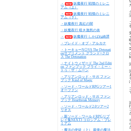
・
妖魔夜行 戦慄のミレニ
アム（上）
・
妖魔夜行 戦慄のミレニ
アム（下）
・妖魔夜行 真紅の闇
・妖魔夜行 暗き激怒の炎
・
妖魔夜行 しかばね綺譚
・ブレイド・オブ・アルカナ
・トーキョーN◎VA The Detonati
onサプリメント グランド×クロ
ス The Detonation
・ナイトウィザード The 2nd Editi
on ファンブック フライ・ミー・
トゥ・ザ・ムーン
・アリアンロッド・サガ ファン
ブック Kind of Magic
・ソード・ワールドRPGツアー1
オーファン
・アリアンロッド・サガ ファン
ブック Heartbreak Memory
・ソード・ワールド2.0ツアー2
リオス
・新ソード・ワールドRPGリプ
レイ集NEXT3 コロシアム・プレ
ミアム
・魔法の使徒（上） 最後の魔法