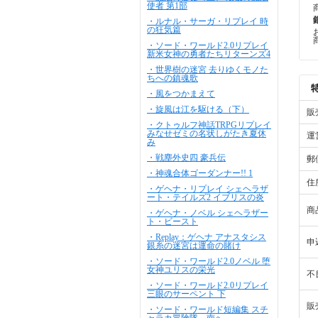
使者 第1部
・ルナル・サーガ・リプレイ 時
の狂気篇
・ソード・ワールド2.0リプレイ
新米女神の勇者たちリターンズ4
・世界樹の迷宮 去りゆくモノた
ちへの鎮魂歌
・風をつかまえて
・旋風は江を駆ける（下）
販
・クトゥルフ神話TRPGリプレイ
みなせゼミの名状しがたき夏休
運
み
・戦塵外史四 豪兵伝
郵
・神魂合体ゴーダンナー!! 1
住
・ゲヘナ・リプレイ シェヘラザ
ート・テイルズ2 イブリスの炎
商
・ゲヘナ・ノベル シェヘラザー
ト・ビースト
・Replay：ゲヘナ アナスタシス
申
銀糸の迷宮は運命の賭け
・ソード・ワールド2.0ノベル 堕
女神ユリスの栄光
不
・ソード・ワールド2.0リプレイ
三眼のサーペント 下
販
・ソード・ワールド短編集 スチ