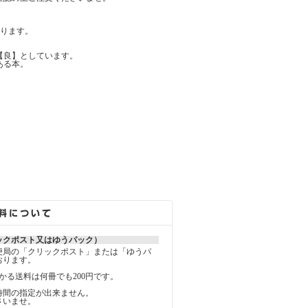
ります。
【良】としています。
ある本。
ックポスト又はゆうパック）
便局の「クリックポスト」または「ゆうパ
おります。
かる送料は何冊でも200円です。
時間の指定が出来ません。
さいませ。