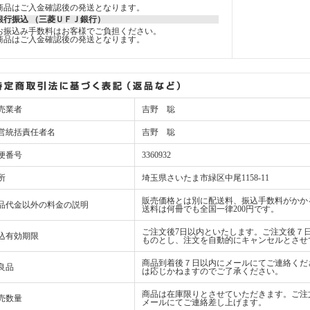
商品はご入金確認後の発送となります。
銀行振込 （三菱ＵＦＪ銀行）
お振込み手数料はお客様でご負担ください。
商品はご入金確認後の発送となります。
売業者
吉野 聡
営統括責任者名
吉野 聡
便番号
3360932
所
埼玉県さいたま市緑区中尾1158-11
販売価格とは別に配送料、振込手数料がかか
品代金以外の料金の説明
送料は何冊でも全国一律200円です。
ご注文後7日以内といたします。ご注文後７
込有効期限
ものとし、注文を自動的にキャンセルとさせ
商品到着後７日以内にメールにてご連絡くだ
良品
は応じかねますのでご了承ください。
商品は在庫限りとさせていただきます。ご注
売数量
メールにてご連絡差し上げます。