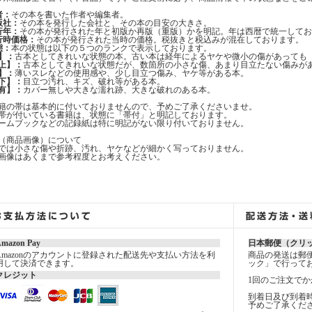
者：
その本を書いた作者や編集者。
版社：
その本を発行した会社と、その本の目安の大きさ。
行年：
その本が発行された年と初版か再版（重版）かを明記。年は西暦で統一してお
行時価格：
その本が発行された当時の価格。税抜きと税込みが混在しております。
態：
本の状態は以下の５つのランクで表示しております。
】：
古本としてきれいな状態の本。古い本は経年によるヤケや微小の傷があっても
上】：
古本としてきれいな状態だが、数箇所の小さな傷、あまり目立たない傷みが
】：
薄いスレなどの使用感や、少し目立つ傷み、ヤケ等がある本。
下】：
目立つ汚れ、キズ、破れ等がある本。
有】：
カバー無しや大きな濡れ跡、大きな破れのある本。
籍の帯は基本的に付いておりませんので、予めご了承くださいませ。
帯が付いている書籍は、状態に「帯付」と明記しております。
ームブックなどの記録紙は特に明記がない限り付いておりません。
（商品画像）について
では小さな傷や折跡、汚れ、ヤケなどが細かく写っておりません。
画像はあくまで参考程度とお考えください。
mazon Pay
日本郵便（クリ
Amazonのアカウントに登録された配送先や支払い方法を利
商品の発送は郵
用して決済できます。
ック」で行って
クレジット
1回のご注文でか
到着日及び到着
予めご了承くだ