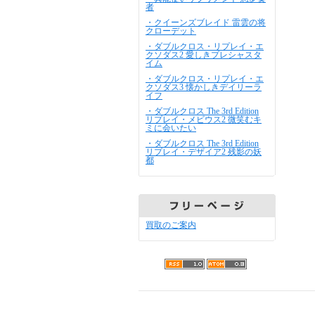
者
・クイーンズブレイド 雷雲の将
クローデット
・ダブルクロス・リプレイ・エ
クソダス2 愛しきプレシャスタ
イム
・ダブルクロス・リプレイ・エ
クソダス3 懐かしきデイリーラ
イフ
・ダブルクロス The 3rd Edition
リプレイ・メビウス2 微笑むキ
ミに会いたい
・ダブルクロス The 3rd Edition
リプレイ・デザイア2 残影の妖
都
買取のご案内