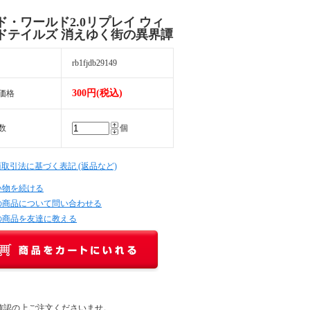
ド・ワールド2.0リプレイ ウィ
ドテイルズ 消えゆく街の異界譚
rb1fjdb29149
300円(税込)
価格
数
個
商取引法に基づく表記 (返品など)
い物を続ける
の商品について問い合わせる
の商品を友達に教える
確認の上ご注文くださいませ。