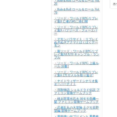
・Role＆Roll ロール＆ロール Vol.
26
ホ
・Role＆Roll ロール＆ロール Vol.
76
・ソード・ワールドRPGリプレ
イ集8 亡者の村に潜む闇
・ソード・ワールドRPGリプレ
イ集9 バブリーズ・フォーエバ
ー
・デモンパラサイト・リプレイ
ぬぎぬぎアクマとぱくぱくデー
モン
・新ソード・ワールドRPGリプ
レイ集NEXT0 ギャンブル・ラン
ブル
・ソード・ワールドRPG 上級ル
ール 分冊1
・ソード・ワールドRPGリプレ
イ集6 2万ガメルを取り返せ!
・ナイトウィザードシナリオ集
オーバーナイト
・貝獣物語 シェルドラド伝説 フ
ァミコン冒険ゲームブック
・桃太郎電光石火 00モモ危機一
髪 ファミコン冒険ゲームブック
・忍者乱丸の大冒険 土グモ党野
望編 冒険ゲームブック
・異能使いサプリメント 悪夢奏