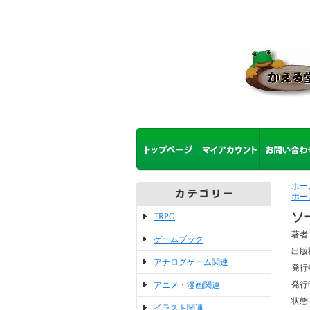
ホー
ホー
ソ
TRPG
著者
ゲームブック
出版
アナログゲーム関連
発行
発行
アニメ・漫画関連
状態
イラスト関連