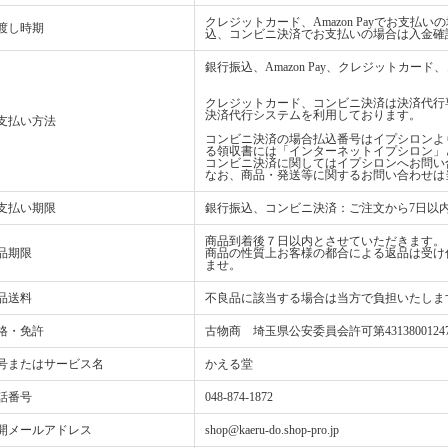
クレジットカード、Amazon Payでお支
渡し時期
込、コンビニ決済でお支払いの場合は入金確
銀行振込、Amazon Pay、クレジットカ
クレジットカード、コンビニ決済は決済代行
決済代行システムを利用しております。
支払い方法
コンビニ決済の場合払込番号はイプシロンよ
る領収書には「インターネットイプシロン」
コンビニ決済に関してはイプシロンへお問い
なお、商品・発送等に関するお問い合わせは
支払い期限
銀行振込、コンビニ決済：ご注文から7日以
商品到着後７日以内とさせていただきます。
品期限
商品の性質上お客様の都合による返品は受け
ませ。
品送料
不良品に該当する場合は当方で負担いたしま
格・免許
古物商 埼玉県公安委員会許可第4313800124
号またはサービス名
かえる堂
話番号
048-874-1872
開メールアドレス
shop@kaeru-do.shop-pro.jp