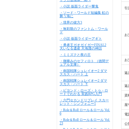
ャラカ冒険隊、南へ
・小説 仮面ライダー響鬼
引
・ソード・ワールド短編集 虹の
舞う海に
・境界の彼方3
・無彩限のファントム・ワール
ド
お
・小説 仮面ライダーアギト
・勇者王ガオガイガーFINAL2
大いなる遺産 天海護の神話
・ミミズクと夜の王
お
・微睡みのセフィロト （徳間デ
ュアル文庫）
・南国戦隊シュレイオー2 ダマ
返
スカス・ハート 上
・南国戦隊シュレイオー2 ダマ
スカス・ハート 下
返
・ビヨンド・ローズ・トゥ・ロ
ードでわかる 実践RPG入門
資
・六門セカンドリプレイ スカー
レット・シンフォニー1
屋
・Role＆Roll ロール＆ロール Vol.
6
電
・Role＆Roll ロール＆ロール Vol.
23
公