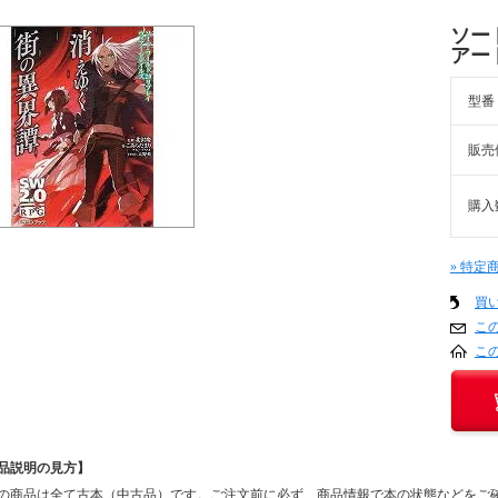
ソー
アー
型番
販売
購入
» 特定
買
こ
こ
品説明の見方】
の商品は全て古本（中古品）です。ご注文前に必ず、商品情報で本の状態などをご