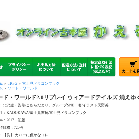
ム
TRPG
富士見ドラゴンブック
＞
＞
ム
ソード・ワールド
＞
ード・ワールド2.0リプレイ ウィアードテイルズ 消えゆ
：北沢慶・監修/こあらだまり、グループSNE・著/イラスト天野英
社：KADOKAWA/富士見書房/富士見ドラゴンブック
年：2017・初版
時価格：720円
：【良】 カバーに僅かなヨレ