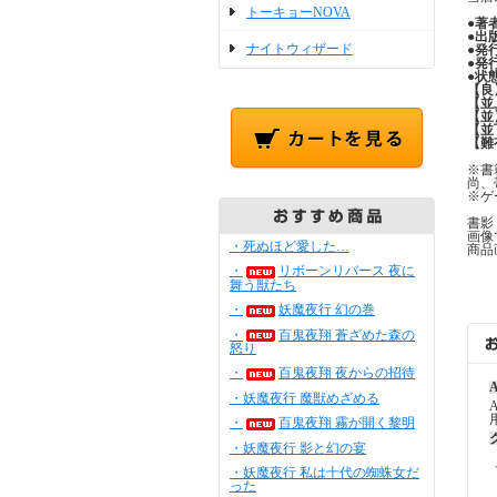
トーキョーNOVA
●
著
●
出
ナイトウィザード
●
発
●
発
●
状
【良
【並
【並
【並
【難
※書
尚、
※ゲ
書影
画像
・死ぬほど愛した…
商品
・
リボーンリバース 夜に
舞う獣たち
・
妖魔夜行 幻の巻
・
百鬼夜翔 蒼ざめた森の
怒り
・
百鬼夜翔 夜からの招待
A
・妖魔夜行 魔獣めざめる
・
百鬼夜翔 霧が開く黎明
・妖魔夜行 影と幻の宴
・妖魔夜行 私は十代の蜘蛛女だ
った