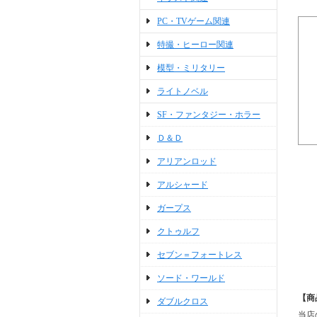
PC・TVゲーム関連
特撮・ヒーロー関連
模型・ミリタリー
ライトノベル
SF・ファンタジー・ホラー
Ｄ＆Ｄ
アリアンロッド
アルシャード
ガープス
クトゥルフ
セブン＝フォートレス
ソード・ワールド
【商
ダブルクロス
当店