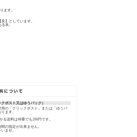
ります。
【良】としています。
ある本。
ックポスト又はゆうパック）
便局の「クリックポスト」または「ゆうパ
おります。
かる送料は何冊でも200円です。
時間の指定が出来ません。
さいませ。