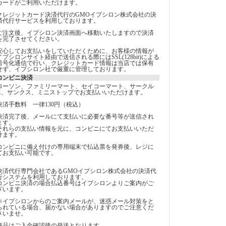
カードがご利用いただけます。
クレジットカード決済代行のGMOイプシロン株式会社の決
済代行サービスを利用しております。
ご注文後、イプシロン決済画面へ移動いたしますので決済
を完了させてください。
安心してお支払いをしていただくために、お客様の情報が
イプシロンサイト経由で送信される際にはSSL(128bit)による
暗号化通信で行い、クレジットカード情報は当店では保有
せず、イプシロン社で厳重に管理しております。
コンビニ決済
ローソン、ファミリーマート、セイコーマート、サークル
K、サンクス、ミニストップでお支払いいただけます。
決済手数料 一律130円（税込）
決済完了後、メールにて支払いに必要な番号等が送信され
ます。
それらの支払い情報を元に、コンビニにてお支払いいただ
けます。
コンビニに備え付けの専用端末で払込票を発券後、レジに
てお支払い可能です。
決済代行専門会社であるGMOイプシロン株式会社の決済代
行システムを利用しております。
コンビニ決済の場合払込番号はイプシロンよりご案内がご
ざいます。
※イプシロンからのご案内メールが、迷惑メール対策をと
られている場合、届かない場合がありますのでご注意くだ
さいませ。
商品はご入金確認後の発送となります。