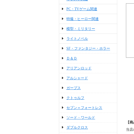
PC・TVゲーム関連
特撮・ヒーロー関連
模型・ミリタリー
ライトノベル
SF・ファンタジー・ホラー
Ｄ＆Ｄ
アリアンロッド
アルシャード
ガープス
クトゥルフ
セブン＝フォートレス
ソード・ワールド
【商
ダブルクロス
当店