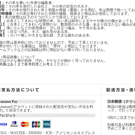
者：
その本を書いた作者や編集者。
版社：
その本を発行した会社と、その本の目安の大きさ。
行年：
その本が発行された年と初版か再版（重版）かを明記。年は西暦で統一してお
行時価格：
その本が発行された当時の価格。税抜きと税込みが混在しております。
態：
本の状態は以下の５つのランクで表示しております。
】：
古本としてきれいな状態の本。古い本は経年によるヤケや微小の傷があっても
上】：
古本としてきれいな状態だが、数箇所の小さな傷、あまり目立たない傷みが
】：
薄いスレなどの使用感や、少し目立つ傷み、ヤケ等がある本。
下】：
目立つ汚れ、キズ、破れ等がある本。
有】：
カバー無しや大きな濡れ跡、大きな破れのある本。
籍の帯は基本的に付いておりませんので、予めご了承くださいませ。
帯が付いている書籍は、状態に「帯付」と明記しております。
ームブックなどの記録紙は特に明記がない限り付いておりません。
（商品画像）について
では小さな傷や折跡、汚れ、ヤケなどが細かく写っておりません。
画像はあくまで参考程度とお考えください。
mazon Pay
日本郵便（クリ
Amazonのアカウントに登録された配送先や支払い方法を利
商品の発送は郵
用して決済できます。
ック」で行って
クレジット
1回のご注文でか
到着日及び到着
予めご了承くだ
VISA・MASTER・DINERS・JCB・アメリカンエキスプレス