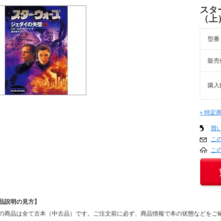
スタ
（上
型番
販売
購入
» 特定
買
こ
こ
品説明の見方】
の商品は全て古本（中古品）です。ご注文前に必ず、商品情報で本の状態などをご