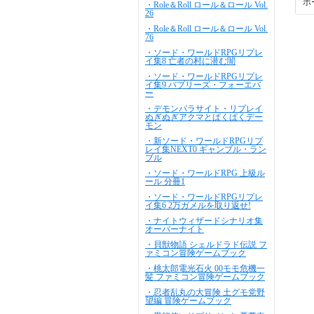
ホ
・Role＆Roll ロール＆ロール Vol.
26
・Role＆Roll ロール＆ロール Vol.
76
・ソード・ワールドRPGリプレ
イ集8 亡者の村に潜む闇
・ソード・ワールドRPGリプレ
イ集9 バブリーズ・フォーエバ
ー
・デモンパラサイト・リプレイ
ぬぎぬぎアクマとぱくぱくデー
モン
・新ソード・ワールドRPGリプ
レイ集NEXT0 ギャンブル・ラン
ブル
・ソード・ワールドRPG 上級ル
ール 分冊1
・ソード・ワールドRPGリプレ
イ集6 2万ガメルを取り返せ!
・ナイトウィザードシナリオ集
オーバーナイト
・貝獣物語 シェルドラド伝説 フ
ァミコン冒険ゲームブック
・桃太郎電光石火 00モモ危機一
髪 ファミコン冒険ゲームブック
・忍者乱丸の大冒険 土グモ党野
望編 冒険ゲームブック