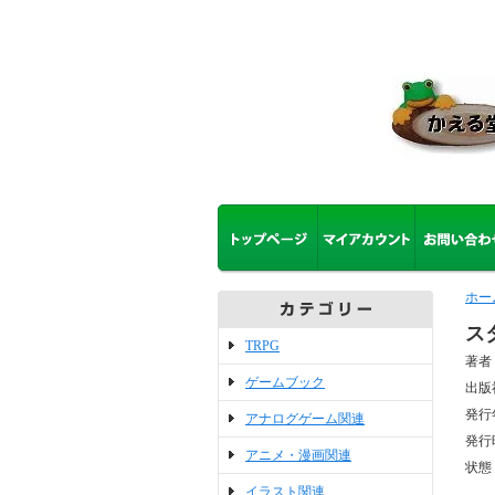
ホー
ス
TRPG
著者
ゲームブック
出版
発行
アナログゲーム関連
発行
アニメ・漫画関連
状態
イラスト関連