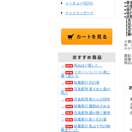
●
著
トーキョーNOVA
●
出
●
発
ナイトウィザード
●
発
●
状
【良
【並
【並
【並
【難
※書
尚、
※ゲ
書影
画像
商品
・
死ぬほど愛した…
・
リボーンリバース 夜に
舞う獣たち
・
妖魔夜行 幻の巻
・
百鬼夜翔 蒼ざめた森の
怒り
・
百鬼夜翔 夜からの招待
A
・
妖魔夜行 魔獣めざめる
・
百鬼夜翔 霧が開く黎明
・
妖魔夜行 影と幻の宴
・
妖魔夜行 私は十代の蜘
蛛女だった