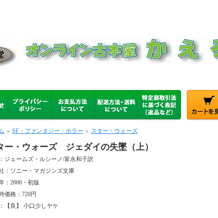
ム
SF・ファンタジー・ホラー
スター・ウォーズ
＞
＞
ター・ウォーズ ジェダイの失墜（上）
：ジェームズ・ルシーノ/富永和子訳
社：ソニー・マガジンズ文庫
年：2000・初版
時価格：720円
：【良】 小口少しヤケ