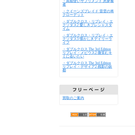
・異能使いサプリメント 悪夢奏
者
・クイーンズブレイド 雷雲の将
クローデット
・ダブルクロス・リプレイ・エ
クソダス2 愛しきプレシャスタ
イム
・ダブルクロス・リプレイ・エ
クソダス3 懐かしきデイリーラ
イフ
・ダブルクロス The 3rd Edition
リプレイ・メビウス2 微笑むキ
ミに会いたい
・ダブルクロス The 3rd Edition
リプレイ・デザイア2 残影の妖
都
買取のご案内