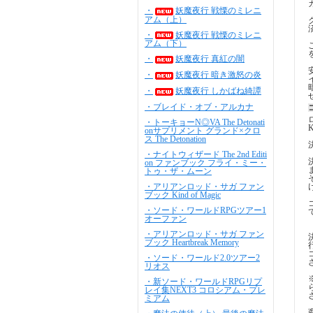
・
妖魔夜行 戦慄のミレニ
アム（上）
・
妖魔夜行 戦慄のミレニ
アム（下）
・
妖魔夜行 真紅の闇
・
妖魔夜行 暗き激怒の炎
・
妖魔夜行 しかばね綺譚
・ブレイド・オブ・アルカナ
・トーキョーN◎VA The Detonati
onサプリメント グランド×クロ
ス The Detonation
・ナイトウィザード The 2nd Editi
on ファンブック フライ・ミー・
トゥ・ザ・ムーン
・アリアンロッド・サガ ファン
ブック Kind of Magic
・ソード・ワールドRPGツアー1
オーファン
・アリアンロッド・サガ ファン
ブック Heartbreak Memory
・ソード・ワールド2.0ツアー2
リオス
・新ソード・ワールドRPGリプ
レイ集NEXT3 コロシアム・プレ
ミアム