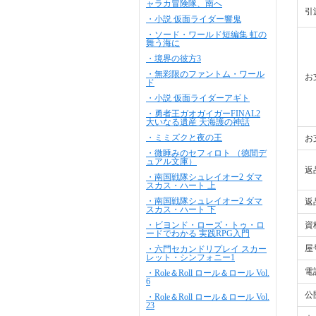
ャラカ冒険隊、南へ
引
・小説 仮面ライダー響鬼
・ソード・ワールド短編集 虹の
舞う海に
・境界の彼方3
・無彩限のファントム・ワール
お
ド
・小説 仮面ライダーアギト
・勇者王ガオガイガーFINAL2
大いなる遺産 天海護の神話
・ミミズクと夜の王
お
・微睡みのセフィロト （徳間デ
ュアル文庫）
返
・南国戦隊シュレイオー2 ダマ
スカス・ハート 上
・南国戦隊シュレイオー2 ダマ
返
スカス・ハート 下
・ビヨンド・ローズ・トゥ・ロ
資
ードでわかる 実践RPG入門
屋
・六門セカンドリプレイ スカー
レット・シンフォニー1
電
・Role＆Roll ロール＆ロール Vol.
6
公
・Role＆Roll ロール＆ロール Vol.
23