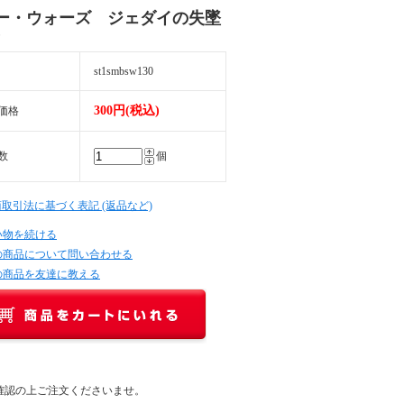
ー・ウォーズ ジェダイの失墜
）
st1smbsw130
300円(税込)
価格
数
個
商取引法に基づく表記 (返品など)
い物を続ける
の商品について問い合わせる
の商品を友達に教える
確認の上ご注文くださいませ。