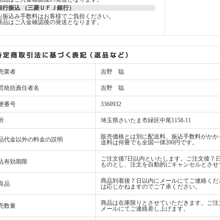
銀行振込 （三菱ＵＦＪ銀行）
お振込み手数料はお客様でご負担ください。
商品はご入金確認後の発送となります。
売業者
吉野 聡
営統括責任者名
吉野 聡
便番号
3360932
所
埼玉県さいたま市緑区中尾1158-11
販売価格とは別に配送料、振込手数料がかか
品代金以外の料金の説明
送料は何冊でも全国一律200円です。
ご注文後7日以内といたします。ご注文後７
込有効期限
ものとし、注文を自動的にキャンセルとさせ
商品到着後７日以内にメールにてご連絡くだ
良品
は応じかねますのでご了承ください。
商品は在庫限りとさせていただきます。ご注
売数量
メールにてご連絡差し上げます。