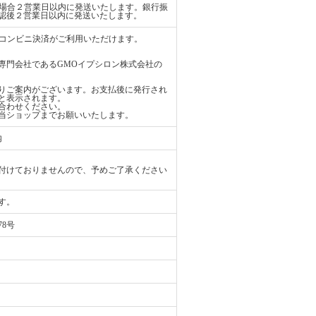
払いの場合２営業日以内に発送いたします。銀行振
認後２営業日以内に発送いたします。
ード、コンビニ決済がご利用いただけます。
専門会社であるGMOイプシロン株式会社の
りご案内がございます。お支払後に発行され
と表示されます。
合わせください。
当ショップまでお願いいたします。
内
付けておりませんので、予めご了承ください
す。
78号