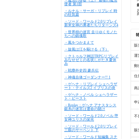
・魔法の使徒（上） 最後の魔法
使者 第1部
・ルナル・サーガ・リプレイ 時
の狂気篇
・ソード・ワールド2.0リプレイ
新米女神の勇者たちリターンズ4
・世界樹の迷宮 去りゆくモノた
ちへの鎮魂歌
・風をつかまえて
販
・旋風は江を駆ける（下）
運
・クトゥルフ神話TRPGリプレイ
みなせゼミの名状しがたき夏休
み
郵
・戦塵外史四 豪兵伝
住
・神魂合体ゴーダンナー!! 1
・ゲヘナ・リプレイ シェヘラザ
ート・テイルズ2 イブリスの炎
商
・ゲヘナ・ノベル シェヘラザー
ト・ビースト
申
・Replay：ゲヘナ アナスタシス
銀糸の迷宮は運命の賭け
・ソード・ワールド2.0ノベル 堕
不
女神ユリスの栄光
・ソード・ワールド2.0リプレイ
三眼のサーペント 下
販
・ソード・ワールド短編集 スチ