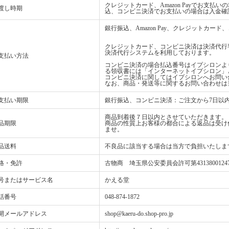
クレジットカード、Amazon Payでお支
渡し時期
込、コンビニ決済でお支払いの場合は入金確
銀行振込、Amazon Pay、クレジットカ
クレジットカード、コンビニ決済は決済代行
決済代行システムを利用しております。
支払い方法
コンビニ決済の場合払込番号はイプシロンよ
る領収書には「インターネットイプシロン」
コンビニ決済に関してはイプシロンへお問い
なお、商品・発送等に関するお問い合わせは
支払い期限
銀行振込、コンビニ決済：ご注文から7日以
商品到着後７日以内とさせていただきます。
品期限
商品の性質上お客様の都合による返品は受け
ませ。
品送料
不良品に該当する場合は当方で負担いたしま
格・免許
古物商 埼玉県公安委員会許可第4313800124
号またはサービス名
かえる堂
話番号
048-874-1872
開メールアドレス
shop@kaeru-do.shop-pro.jp