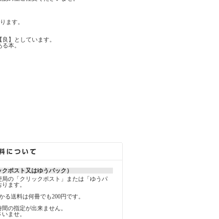
ります。
【良】としています。
ある本。
ックポスト又はゆうパック）
便局の「クリックポスト」または「ゆうパ
おります。
かる送料は何冊でも200円です。
時間の指定が出来ません。
さいませ。