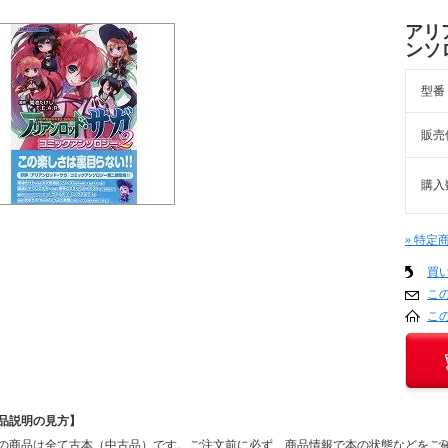
アリ
ンソ
型番
販売
購入
» 特定
買
こ
こ
品説明の見方】
の商品は全て古本（中古品）です。ご注文前に必ず、商品情報で本の状態などをご