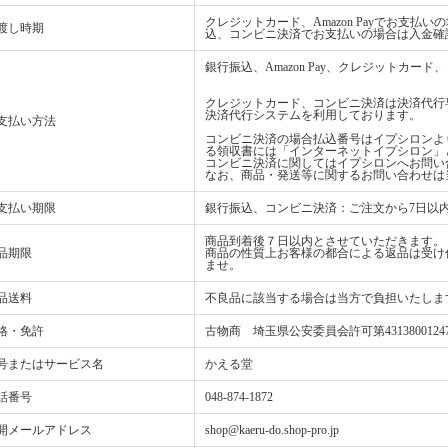
クレジットカード、Amazon Payでお支
渡し時期
込、コンビニ決済でお支払いの場合は入金確
銀行振込、Amazon Pay、クレジットカ
クレジットカード、コンビニ決済は決済代行
決済代行システムを利用しております。
支払い方法
コンビニ決済の場合払込番号はイプシロンよ
る領収書には「インターネットイプシロン」
コンビニ決済に関してはイプシロンへお問い
なお、商品・発送等に関するお問い合わせは
支払い期限
銀行振込、コンビニ決済：ご注文から7日以
商品到着後７日以内とさせていただきます。
品期限
商品の性質上お客様の都合による返品は受け
ませ。
品送料
不良品に該当する場合は当方で負担いたしま
格・免許
古物商 埼玉県公安委員会許可第4313800124
号またはサービス名
かえる堂
話番号
048-874-1872
開メールアドレス
shop@kaeru-do.shop-pro.jp