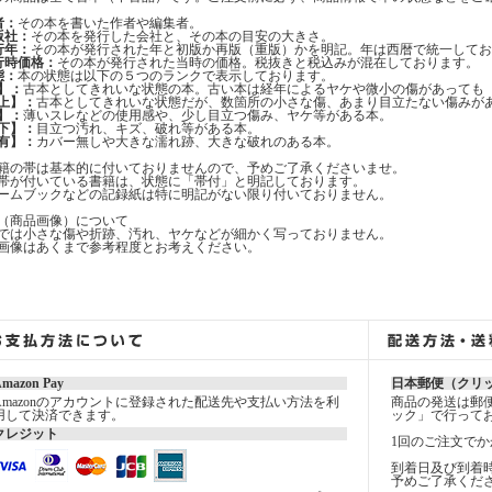
者：
その本を書いた作者や編集者。
版社：
その本を発行した会社と、その本の目安の大きさ。
行年：
その本が発行された年と初版か再版（重版）かを明記。年は西暦で統一してお
行時価格：
その本が発行された当時の価格。税抜きと税込みが混在しております。
態：
本の状態は以下の５つのランクで表示しております。
】：
古本としてきれいな状態の本。古い本は経年によるヤケや微小の傷があっても
上】：
古本としてきれいな状態だが、数箇所の小さな傷、あまり目立たない傷みが
】：
薄いスレなどの使用感や、少し目立つ傷み、ヤケ等がある本。
下】：
目立つ汚れ、キズ、破れ等がある本。
有】：
カバー無しや大きな濡れ跡、大きな破れのある本。
籍の帯は基本的に付いておりませんので、予めご了承くださいませ。
帯が付いている書籍は、状態に「帯付」と明記しております。
ームブックなどの記録紙は特に明記がない限り付いておりません。
（商品画像）について
では小さな傷や折跡、汚れ、ヤケなどが細かく写っておりません。
画像はあくまで参考程度とお考えください。
mazon Pay
日本郵便（クリ
Amazonのアカウントに登録された配送先や支払い方法を利
商品の発送は郵
用して決済できます。
ック」で行って
クレジット
1回のご注文でか
到着日及び到着
予めご了承くだ