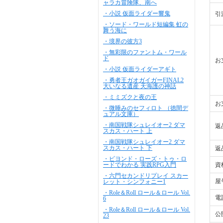
ャラカ冒険隊、南へ
・小説 仮面ライダー響鬼
引
・ソード・ワールド短編集 虹の
舞う海に
・境界の彼方3
・無彩限のファントム・ワール
ド
お
・小説 仮面ライダーアギト
・勇者王ガオガイガーFINAL2
大いなる遺産 天海護の神話
・ミミズクと夜の王
お
・微睡みのセフィロト （徳間デ
ュアル文庫）
・南国戦隊シュレイオー2 ダマ
返
スカス・ハート 上
・南国戦隊シュレイオー2 ダマ
スカス・ハート 下
返
・ビヨンド・ローズ・トゥ・ロ
ードでわかる 実践RPG入門
資
・六門セカンドリプレイ スカー
屋
レット・シンフォニー1
・Role＆Roll ロール＆ロール Vol.
電
6
・Role＆Roll ロール＆ロール Vol.
公
23