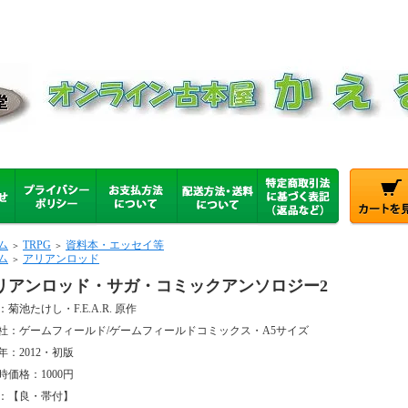
ム
TRPG
資料本・エッセイ等
＞
＞
ム
アリアンロッド
＞
リアンロッド・サガ・コミックアンソロジー2
菊池たけし・F.E.A.R. 原作
社：ゲームフィールド/ゲームフィールドコミックス・A5サイズ
年：2012・初版
時価格：1000円
：【良・帯付】