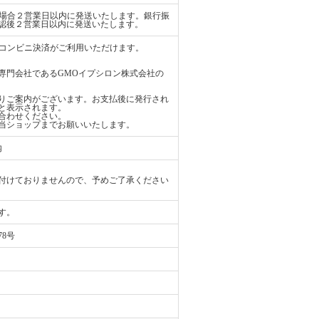
払いの場合２営業日以内に発送いたします。銀行振
認後２営業日以内に発送いたします。
ード、コンビニ決済がご利用いただけます。
専門会社であるGMOイプシロン株式会社の
りご案内がございます。お支払後に発行され
と表示されます。
合わせください。
当ショップまでお願いいたします。
内
付けておりませんので、予めご了承ください
す。
78号