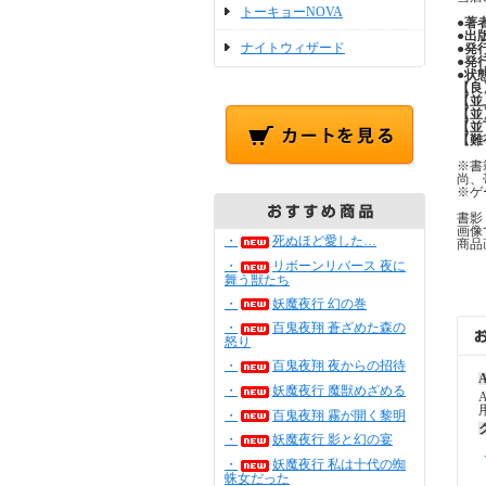
トーキョーNOVA
●
著
●
出
ナイトウィザード
●
発
●
発
●
状
【良
【並
【並
【並
【難
※書
尚、
※ゲ
書影
画像
・
死ぬほど愛した…
商品
・
リボーンリバース 夜に
舞う獣たち
・
妖魔夜行 幻の巻
・
百鬼夜翔 蒼ざめた森の
怒り
・
百鬼夜翔 夜からの招待
A
・
妖魔夜行 魔獣めざめる
・
百鬼夜翔 霧が開く黎明
・
妖魔夜行 影と幻の宴
・
妖魔夜行 私は十代の蜘
蛛女だった