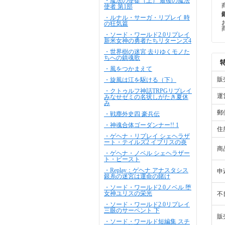
・魔法の使徒（上） 最後の魔法
使者 第1部
・ルナル・サーガ・リプレイ 時
の狂気篇
・ソード・ワールド2.0リプレイ
新米女神の勇者たちリターンズ4
・世界樹の迷宮 去りゆくモノた
ちへの鎮魂歌
・風をつかまえて
販
・旋風は江を駆ける（下）
・クトゥルフ神話TRPGリプレイ
運
みなせゼミの名状しがたき夏休
み
郵
・戦塵外史四 豪兵伝
・神魂合体ゴーダンナー!! 1
住
・ゲヘナ・リプレイ シェヘラザ
ート・テイルズ2 イブリスの炎
商
・ゲヘナ・ノベル シェヘラザー
ト・ビースト
・Replay：ゲヘナ アナスタシス
申
銀糸の迷宮は運命の賭け
・ソード・ワールド2.0ノベル 堕
女神ユリスの栄光
不
・ソード・ワールド2.0リプレイ
三眼のサーペント 下
販
・ソード・ワールド短編集 スチ