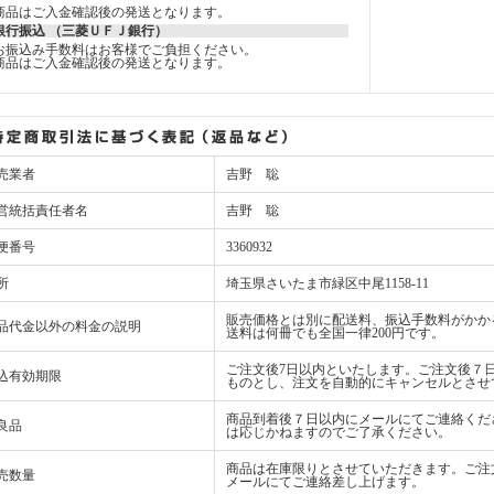
商品はご入金確認後の発送となります。
銀行振込 （三菱ＵＦＪ銀行）
お振込み手数料はお客様でご負担ください。
商品はご入金確認後の発送となります。
売業者
吉野 聡
営統括責任者名
吉野 聡
便番号
3360932
所
埼玉県さいたま市緑区中尾1158-11
販売価格とは別に配送料、振込手数料がかか
品代金以外の料金の説明
送料は何冊でも全国一律200円です。
ご注文後7日以内といたします。ご注文後７
込有効期限
ものとし、注文を自動的にキャンセルとさせ
商品到着後７日以内にメールにてご連絡くだ
良品
は応じかねますのでご了承ください。
商品は在庫限りとさせていただきます。ご注
売数量
メールにてご連絡差し上げます。