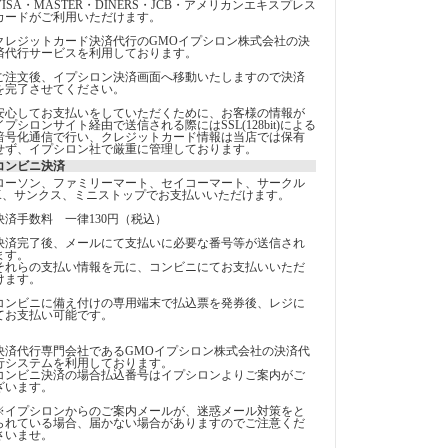
VISA・MASTER・DINERS・JCB・アメリカンエキスプレス
カードがご利用いただけます。
クレジットカード決済代行のGMOイプシロン株式会社の決
済代行サービスを利用しております。
ご注文後、イプシロン決済画面へ移動いたしますので決済
を完了させてください。
安心してお支払いをしていただくために、お客様の情報が
イプシロンサイト経由で送信される際にはSSL(128bit)による
暗号化通信で行い、クレジットカード情報は当店では保有
せず、イプシロン社で厳重に管理しております。
コンビニ決済
ローソン、ファミリーマート、セイコーマート、サークル
K、サンクス、ミニストップでお支払いいただけます。
決済手数料 一律130円（税込）
決済完了後、メールにて支払いに必要な番号等が送信され
ます。
それらの支払い情報を元に、コンビニにてお支払いいただ
けます。
コンビニに備え付けの専用端末で払込票を発券後、レジに
てお支払い可能です。
決済代行専門会社であるGMOイプシロン株式会社の決済代
行システムを利用しております。
コンビニ決済の場合払込番号はイプシロンよりご案内がご
ざいます。
※イプシロンからのご案内メールが、迷惑メール対策をと
られている場合、届かない場合がありますのでご注意くだ
さいませ。