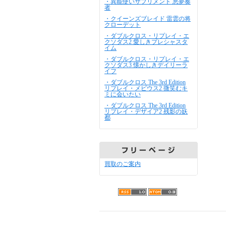
・異能使いサプリメント 悪夢奏
者
・クイーンズブレイド 雷雲の将
クローデット
・ダブルクロス・リプレイ・エ
クソダス2 愛しきプレシャスタ
イム
・ダブルクロス・リプレイ・エ
クソダス3 懐かしきデイリーラ
イフ
・ダブルクロス The 3rd Edition
リプレイ・メビウス2 微笑むキ
ミに会いたい
・ダブルクロス The 3rd Edition
リプレイ・デザイア2 残影の妖
都
買取のご案内