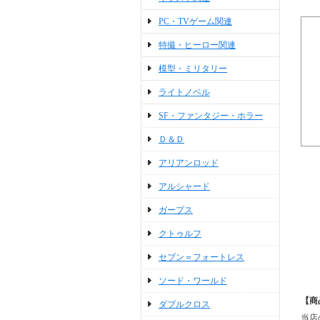
PC・TVゲーム関連
特撮・ヒーロー関連
模型・ミリタリー
ライトノベル
SF・ファンタジー・ホラー
Ｄ＆Ｄ
アリアンロッド
アルシャード
ガープス
クトゥルフ
セブン＝フォートレス
ソード・ワールド
【商
ダブルクロス
当店