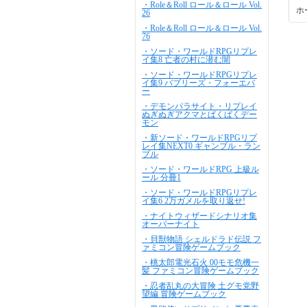
・Role＆Roll ロール＆ロール Vol.
ホ
26
・Role＆Roll ロール＆ロール Vol.
76
・ソード・ワールドRPGリプレ
イ集8 亡者の村に潜む闇
・ソード・ワールドRPGリプレ
イ集9 バブリーズ・フォーエバ
ー
・デモンパラサイト・リプレイ
ぬぎぬぎアクマとぱくぱくデー
モン
・新ソード・ワールドRPGリプ
レイ集NEXT0 ギャンブル・ラン
ブル
・ソード・ワールドRPG 上級ル
ール 分冊1
・ソード・ワールドRPGリプレ
イ集6 2万ガメルを取り返せ!
・ナイトウィザードシナリオ集
オーバーナイト
・貝獣物語 シェルドラド伝説 フ
ァミコン冒険ゲームブック
・桃太郎電光石火 00モモ危機一
髪 ファミコン冒険ゲームブック
・忍者乱丸の大冒険 土グモ党野
望編 冒険ゲームブック