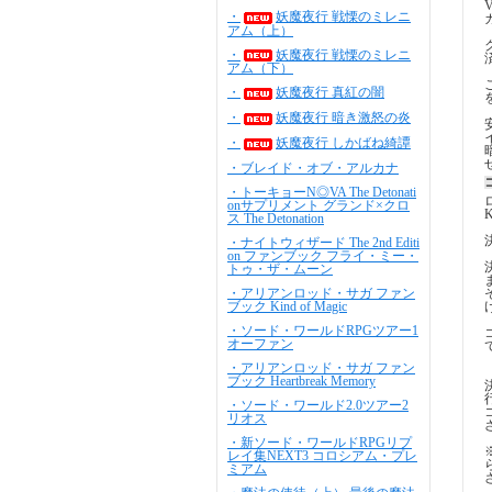
・
妖魔夜行 戦慄のミレニ
アム（上）
・
妖魔夜行 戦慄のミレニ
アム（下）
・
妖魔夜行 真紅の闇
・
妖魔夜行 暗き激怒の炎
・
妖魔夜行 しかばね綺譚
・ブレイド・オブ・アルカナ
・トーキョーN◎VA The Detonati
onサプリメント グランド×クロ
ス The Detonation
・ナイトウィザード The 2nd Editi
on ファンブック フライ・ミー・
トゥ・ザ・ムーン
・アリアンロッド・サガ ファン
ブック Kind of Magic
・ソード・ワールドRPGツアー1
オーファン
・アリアンロッド・サガ ファン
ブック Heartbreak Memory
・ソード・ワールド2.0ツアー2
リオス
・新ソード・ワールドRPGリプ
レイ集NEXT3 コロシアム・プレ
ミアム