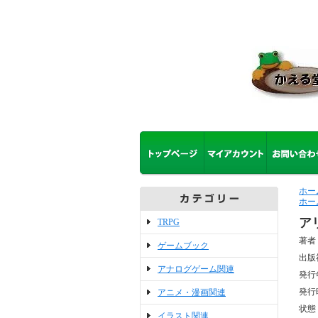
ホー
ホー
ア
TRPG
著者：
ゲームブック
出版
アナログゲーム関連
発行
発行
アニメ・漫画関連
状態
イラスト関連