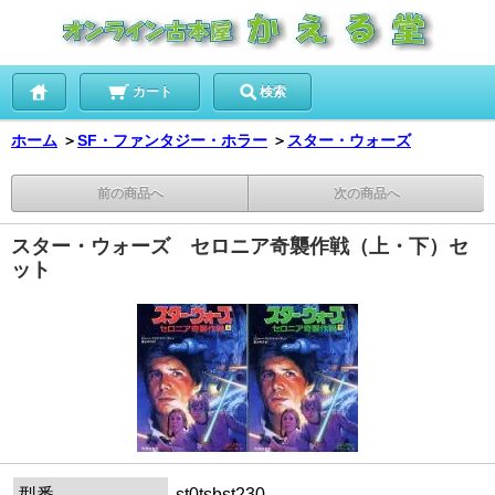
カート
検索
ホーム
＞
SF・ファンタジー・ホラー
＞
スター・ウォーズ
前の商品へ
次の商品へ
スター・ウォーズ セロニア奇襲作戦（上・下）セ
ット
型番
st0tsbst230