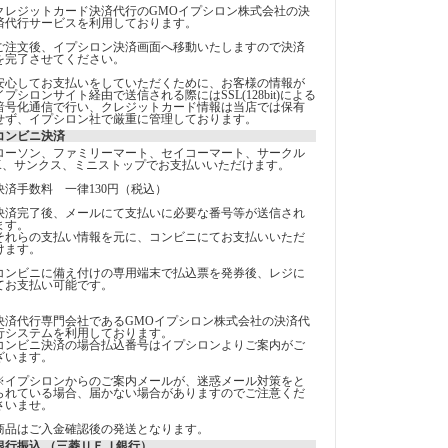
クレジットカード決済代行のGMOイプシロン株式会社の決
済代行サービスを利用しております。
ご注文後、イプシロン決済画面へ移動いたしますので決済
を完了させてください。
安心してお支払いをしていただくために、お客様の情報が
イプシロンサイト経由で送信される際にはSSL(128bit)による
暗号化通信で行い、クレジットカード情報は当店では保有
せず、イプシロン社で厳重に管理しております。
コンビニ決済
ローソン、ファミリーマート、セイコーマート、サークル
K、サンクス、ミニストップでお支払いいただけます。
決済手数料 一律130円（税込）
決済完了後、メールにて支払いに必要な番号等が送信され
ます。
それらの支払い情報を元に、コンビニにてお支払いいただ
けます。
コンビニに備え付けの専用端末で払込票を発券後、レジに
てお支払い可能です。
決済代行専門会社であるGMOイプシロン株式会社の決済代
行システムを利用しております。
コンビニ決済の場合払込番号はイプシロンよりご案内がご
ざいます。
※イプシロンからのご案内メールが、迷惑メール対策をと
られている場合、届かない場合がありますのでご注意くだ
さいませ。
商品はご入金確認後の発送となります。
銀行振込 （三菱ＵＦＪ銀行）