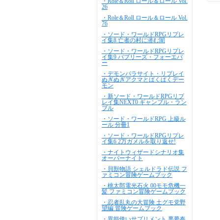
・Role＆Roll ロール＆ロール Vol.
26
・Role＆Roll ロール＆ロール Vol.
76
・ソード・ワールドRPGリプレ
イ集8 亡者の村に潜む闇
・ソード・ワールドRPGリプレ
イ集9 バブリーズ・フォーエバ
ー
・デモンパラサイト・リプレイ
ぬぎぬぎアクマとぱくぱくデー
モン
・新ソード・ワールドRPGリプ
レイ集NEXT0 ギャンブル・ラン
ブル
・ソード・ワールドRPG 上級ル
ール 分冊1
・ソード・ワールドRPGリプレ
イ集6 2万ガメルを取り返せ!
・ナイトウィザードシナリオ集
オーバーナイト
・貝獣物語 シェルドラド伝説 フ
ァミコン冒険ゲームブック
・桃太郎電光石火 00モモ危機一
髪 ファミコン冒険ゲームブック
・忍者乱丸の大冒険 土グモ党野
望編 冒険ゲームブック
・異能使いサプリメント 悪夢奏