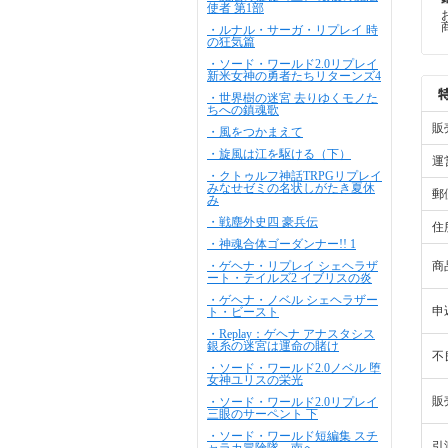
使者 第1部
・ルナル・サーガ・リプレイ 時
の狂気篇
・ソード・ワールド2.0リプレイ
新米女神の勇者たちリターンズ4
・世界樹の迷宮 去りゆくモノた
ちへの鎮魂歌
販
・風をつかまえて
・旋風は江を駆ける（下）
運
・クトゥルフ神話TRPGリプレイ
みなせゼミの名状しがたき夏休
郵
み
・戦塵外史四 豪兵伝
住
・神魂合体ゴーダンナー!! 1
・ゲヘナ・リプレイ シェヘラザ
商
ート・テイルズ2 イブリスの炎
・ゲヘナ・ノベル シェヘラザー
申
ト・ビースト
・Replay：ゲヘナ アナスタシス
銀糸の迷宮は運命の賭け
不
・ソード・ワールド2.0ノベル 堕
女神ユリスの栄光
販
・ソード・ワールド2.0リプレイ
三眼のサーペント 下
・ソード・ワールド短編集 スチ
引