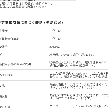
お振込み手数料はお客様でご負担ください。
商品はご入金確認後の発送となります。
売業者
吉野 聡
営統括責任者名
吉野 聡
便番号
3360932
所
埼玉県さいたま市緑区中尾1158-11
販売価格とは別に配送料、振込手数料がかか
品代金以外の料金の説明
送料は何冊でも全国一律200円です。
ご注文後7日以内といたします。ご注文後７
込有効期限
ものとし、注文を自動的にキャンセルとさせ
商品到着後７日以内にメールにてご連絡くだ
良品
は応じかねますのでご了承ください。
商品は在庫限りとさせていただきます。ご注
売数量
メールにてご連絡差し上げます。
クレジットカード、Amazon Payでお支
渡し時期