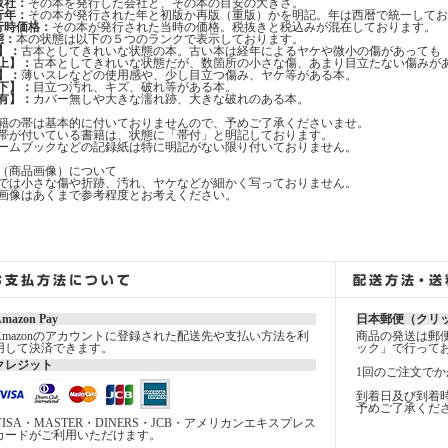
版社：
その本を発行した会社と、その本の目安の大きさ。
行年：
その本が発行された年と初版か再版（重版）かを明記。年は西暦で統一してお
行時価格：
その本が発行された当時の価格。税抜きと税込みが混在しております。
態：
本の状態は以下の５つのランクで表示しております。
】：
古本としてきれいな状態の本。古い本は経年によるヤケや微小の傷があっても
上】：
古本としてきれいな状態だが、数箇所の小さな傷、あまり目立たない傷みが
】：
薄いスレなどの使用感や、少し目立つ傷み、ヤケ等がある本。
下】：
目立つ汚れ、キズ、破れ等がある本。
有】：
カバー無しや大きな濡れ跡、大きな破れのある本。
籍の帯は基本的に付いておりませんので、予めご了承くださいませ。
帯が付いている書籍は、状態に「帯付」と明記しております。
ームブックなどの記録紙は特に明記がない限り付いておりません。
（商品画像）について
では小さな傷や折跡、汚れ、ヤケなどが細かく写っておりません。
画像はあくまで参考程度とお考えください。
mazon Pay
日本郵便（クリ
Amazonのアカウントに登録された配送先や支払い方法を利
商品の発送は郵
用して決済できます。
ック」で行って
クレジット
1回のご注文でか
到着日及び到着
予めご了承くだ
VISA・MASTER・DINERS・JCB・アメリカンエキスプレス
カードがご利用いただけます。