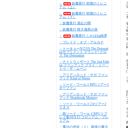
・
妖魔夜行 戦慄のミレニ
アム（上）
・
妖魔夜行 戦慄のミレニ
アム（下）
・妖魔夜行 真紅の闇
・妖魔夜行 暗き激怒の炎
・
妖魔夜行 しかばね綺譚
・ブレイド・オブ・アルカナ
・トーキョーN◎VA The Detonati
onサプリメント グランド×クロ
ス The Detonation
・ナイトウィザード The 2nd Editi
on ファンブック フライ・ミー・
トゥ・ザ・ムーン
・アリアンロッド・サガ ファン
ブック Kind of Magic
・ソード・ワールドRPGツアー1
オーファン
・アリアンロッド・サガ ファン
ブック Heartbreak Memory
・ソード・ワールド2.0ツアー2
リオス
・新ソード・ワールドRPGリプ
レイ集NEXT3 コロシアム・プレ
ミアム
・魔法の使徒（上） 最後の魔法