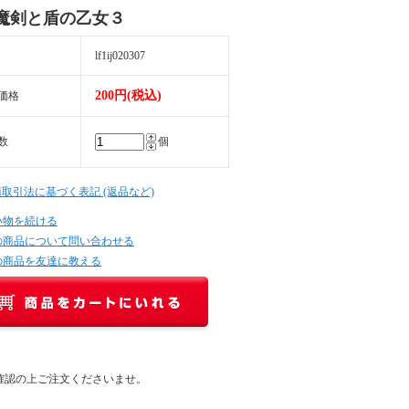
魔剣と盾の乙女３
lf1ij020307
200円(税込)
価格
数
個
商取引法に基づく表記 (返品など)
い物を続ける
の商品について問い合わせる
の商品を友達に教える
確認の上ご注文くださいませ。