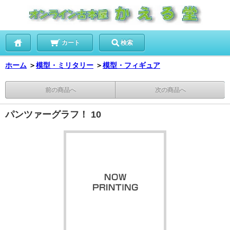
カート
検索
ホーム
＞
模型・ミリタリー
＞
模型・フィギュア
前の商品へ
次の商品へ
パンツァーグラフ！ 10