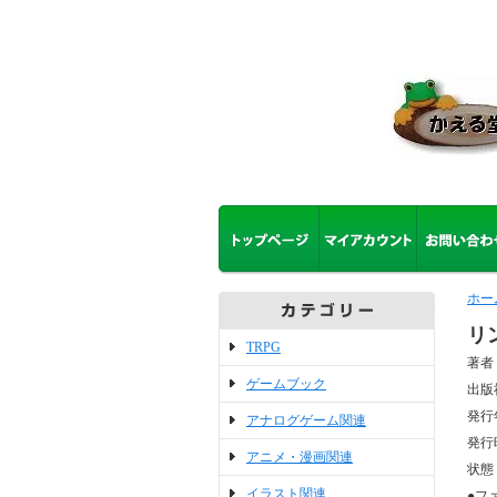
ホー
リ
TRPG
著者
ゲームブック
出版
発行
アナログゲーム関連
発行
アニメ・漫画関連
状態
イラスト関連
●フ