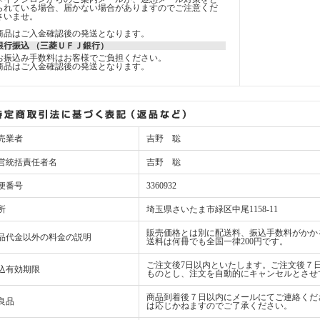
られている場合、届かない場合がありますのでご注意くだ
さいませ。
商品はご入金確認後の発送となります。
銀行振込 （三菱ＵＦＪ銀行）
お振込み手数料はお客様でご負担ください。
商品はご入金確認後の発送となります。
売業者
吉野 聡
営統括責任者名
吉野 聡
便番号
3360932
所
埼玉県さいたま市緑区中尾1158-11
販売価格とは別に配送料、振込手数料がかか
品代金以外の料金の説明
送料は何冊でも全国一律200円です。
ご注文後7日以内といたします。ご注文後７
込有効期限
ものとし、注文を自動的にキャンセルとさせ
商品到着後７日以内にメールにてご連絡くだ
良品
は応じかねますのでご了承ください。