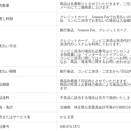
商品は在庫限りとさせていただきます。ご注
売数量
メールにてご連絡差し上げます。
クレジットカード、Amazon Payでお支
渡し時期
込、コンビニ決済でお支払いの場合は入金確
銀行振込、Amazon Pay、クレジットカ
クレジットカード、コンビニ決済は決済代行
決済代行システムを利用しております。
支払い方法
コンビニ決済の場合払込番号はイプシロンよ
る領収書には「インターネットイプシロン」
コンビニ決済に関してはイプシロンへお問い
なお、商品・発送等に関するお問い合わせは
支払い期限
銀行振込、コンビニ決済：ご注文から7日以
商品到着後７日以内とさせていただきます。
品期限
商品の性質上お客様の都合による返品は受け
ませ。
品送料
不良品に該当する場合は当方で負担いたしま
格・免許
古物商 埼玉県公安委員会許可第4313800124
号またはサービス名
かえる堂
話番号
048-874-1872