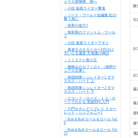
ャラカ冒険隊、南へ
販
・小説 仮面ライダー響鬼
・ソード・ワールド短編集 虹の
舞う海に
引
・境界の彼方3
・無彩限のファントム・ワール
ド
・小説 仮面ライダーアギト
お
・勇者王ガオガイガーFINAL2
大いなる遺産 天海護の神話
・ミミズクと夜の王
・微睡みのセフィロト （徳間デ
ュアル文庫）
お
・南国戦隊シュレイオー2 ダマ
スカス・ハート 上
・南国戦隊シュレイオー2 ダマ
返
スカス・ハート 下
・ビヨンド・ローズ・トゥ・ロ
ードでわかる 実践RPG入門
返
・六門セカンドリプレイ スカー
レット・シンフォニー1
資
・Role＆Roll ロール＆ロール Vol.
6
屋
・Role＆Roll ロール＆ロール Vol.
23
電