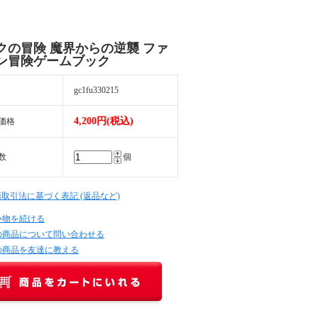
クの冒険 魔界からの逆襲 ファ
ン冒険ゲームブック
gc1fu330215
4,200円(税込)
価格
数
個
商取引法に基づく表記 (返品など)
い物を続ける
の商品について問い合わせる
の商品を友達に教える