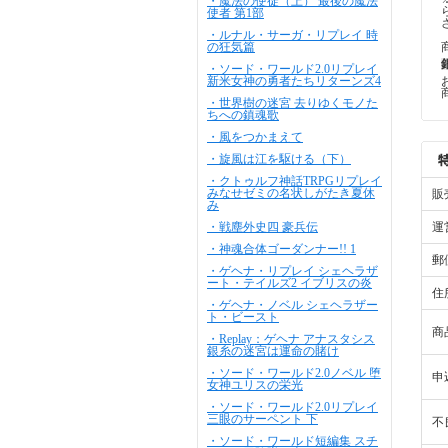
・魔法の使徒（上） 最後の魔法
使者 第1部
・ルナル・サーガ・リプレイ 時
の狂気篇
・ソード・ワールド2.0リプレイ
新米女神の勇者たちリターンズ4
・世界樹の迷宮 去りゆくモノた
ちへの鎮魂歌
・風をつかまえて
・旋風は江を駆ける（下）
・クトゥルフ神話TRPGリプレイ
みなせゼミの名状しがたき夏休
販
み
・戦塵外史四 豪兵伝
運
・神魂合体ゴーダンナー!! 1
郵
・ゲヘナ・リプレイ シェヘラザ
ート・テイルズ2 イブリスの炎
住
・ゲヘナ・ノベル シェヘラザー
ト・ビースト
商
・Replay：ゲヘナ アナスタシス
銀糸の迷宮は運命の賭け
・ソード・ワールド2.0ノベル 堕
申
女神ユリスの栄光
・ソード・ワールド2.0リプレイ
三眼のサーペント 下
不
・ソード・ワールド短編集 スチ