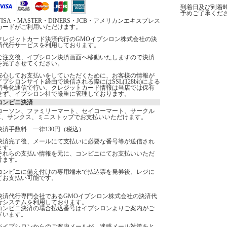
到着日及び到着
予めご了承くだ
VISA・MASTER・DINERS・JCB・アメリカンエキスプレス
カードがご利用いただけます。
クレジットカード決済代行のGMOイプシロン株式会社の決
済代行サービスを利用しております。
ご注文後、イプシロン決済画面へ移動いたしますので決済
を完了させてください。
安心してお支払いをしていただくために、お客様の情報が
イプシロンサイト経由で送信される際にはSSL(128bit)による
暗号化通信で行い、クレジットカード情報は当店では保有
せず、イプシロン社で厳重に管理しております。
コンビニ決済
ローソン、ファミリーマート、セイコーマート、サークル
K、サンクス、ミニストップでお支払いいただけます。
決済手数料 一律130円（税込）
決済完了後、メールにて支払いに必要な番号等が送信され
ます。
それらの支払い情報を元に、コンビニにてお支払いいただ
けます。
コンビニに備え付けの専用端末で払込票を発券後、レジに
てお支払い可能です。
決済代行専門会社であるGMOイプシロン株式会社の決済代
行システムを利用しております。
コンビニ決済の場合払込番号はイプシロンよりご案内がご
ざいます。
※イプシロンからのご案内メールが、迷惑メール対策をと