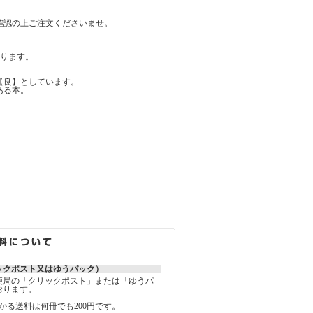
確認の上ご注文くださいませ。
ります。
【良】としています。
ある本。
ックポスト又はゆうパック）
便局の「クリックポスト」または「ゆうパ
おります。
かる送料は何冊でも200円です。