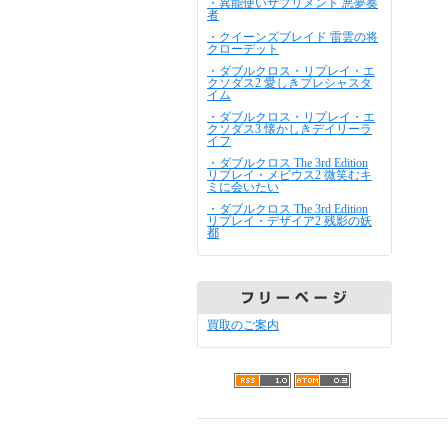
・異能使いサプリメント 悪夢奏
者
・クイーンズブレイド 雷雲の将
クローデット
・ダブルクロス・リプレイ・エ
クソダス2 愛しきプレシャスタ
イム
・ダブルクロス・リプレイ・エ
クソダス3 懐かしきデイリーラ
イフ
・ダブルクロス The 3rd Edition
リプレイ・メビウス2 微笑むキ
ミに会いたい
・ダブルクロス The 3rd Edition
リプレイ・デザイア2 残影の妖
都
買取のご案内