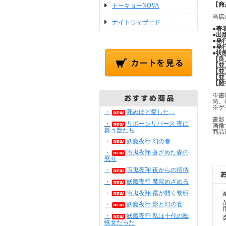
【商
トーキョーNOVA
当店
ナイトウィザード
●
著
●
出
●
発
●
発
●
状
【良
【並
【並
【並
【難
※書
尚、
※ゲ
・
死ぬほど愛した…
書影
・
リボーンリバース 夜に
画像
舞う獣たち
商品
・
妖魔夜行 幻の巻
・
百鬼夜翔 蒼ざめた森の
怒り
・
百鬼夜翔 夜からの招待
・
妖魔夜行 魔獣めざめる
・
百鬼夜翔 霧が開く黎明
A
・
妖魔夜行 影と幻の宴
・
妖魔夜行 私は十代の蜘
蛛女だった