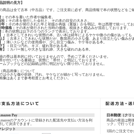
品説明の見方】
の商品は全て古本（中古品）です。ご注文前に必ず、商品情報で本の状態などをご
者：
その本を書いた作者や編集者。
版社：
その本を発行した会社と、その本の目安の大きさ。
行年：
その本が発行された年と初版か再版（重版）かを明記。年は西暦で統一してお
行時価格：
その本が発行された当時の価格。税抜きと税込みが混在しております。
態：
本の状態は以下の５つのランクで表示しております。
】：
古本としてきれいな状態の本。古い本は経年によるヤケや微小の傷があっても
上】：
古本としてきれいな状態だが、数箇所の小さな傷、あまり目立たない傷みが
】：
薄いスレなどの使用感や、少し目立つ傷み、ヤケ等がある本。
下】：
目立つ汚れ、キズ、破れ等がある本。
有】：
カバー無しや大きな濡れ跡、大きな破れのある本。
籍の帯は基本的に付いておりませんので、予めご了承くださいませ。
帯が付いている書籍は、状態に「帯付」と明記しております。
ームブックなどの記録紙は特に明記がない限り付いておりません。
（商品画像）について
では小さな傷や折跡、汚れ、ヤケなどが細かく写っておりません。
画像はあくまで参考程度とお考えください。
mazon Pay
日本郵便（クリ
Amazonのアカウントに登録された配送先や支払い方法を利
商品の発送は郵
用して決済できます。
ック」で行って
クレジット
1回のご注文でか