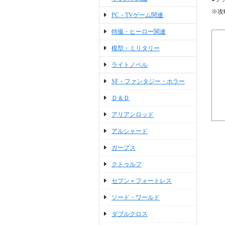
※攻
PC・TVゲーム関連
特撮・ヒーロー関連
模型・ミリタリー
ライトノベル
SF・ファンタジー・ホラー
Ｄ＆Ｄ
アリアンロッド
アルシャード
ガープス
クトゥルフ
セブン＝フォートレス
ソード・ワールド
ダブルクロス