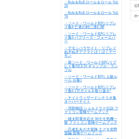
・Role＆Roll ロール＆ロール Vol.
公
26
・Role＆Roll ロール＆ロール Vol.
ホ
76
・ソード・ワールドRPGリプレ
イ集8 亡者の村に潜む闇
・ソード・ワールドRPGリプレ
イ集9 バブリーズ・フォーエバ
ー
・デモンパラサイト・リプレイ
ぬぎぬぎアクマとぱくぱくデー
モン
・新ソード・ワールドRPGリプ
レイ集NEXT0 ギャンブル・ラン
ブル
・ソード・ワールドRPG 上級ル
ール 分冊1
・ソード・ワールドRPGリプレ
イ集6 2万ガメルを取り返せ!
・ナイトウィザードシナリオ集
オーバーナイト
・貝獣物語 シェルドラド伝説 フ
ァミコン冒険ゲームブック
・桃太郎電光石火 00モモ危機一
髪 ファミコン冒険ゲームブック
・忍者乱丸の大冒険 土グモ党野
望編 冒険ゲームブック