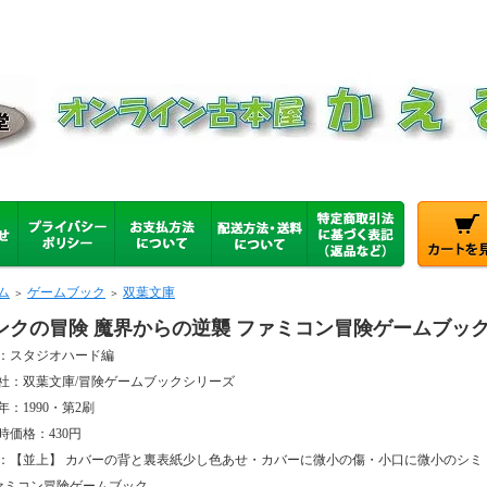
ム
ゲームブック
双葉文庫
＞
＞
ンクの冒険 魔界からの逆襲 ファミコン冒険ゲームブッ
：スタジオハード編
社：双葉文庫/冒険ゲームブックシリーズ
年：1990・第2刷
時価格：430円
：【並上】 カバーの背と裏表紙少し色あせ・カバーに微小の傷・小口に微小のシミ
ァミコン冒険ゲームブック