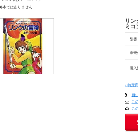
略本ではありません
リン
ミコ
型番
販売
購入
» 特定
買
こ
こ