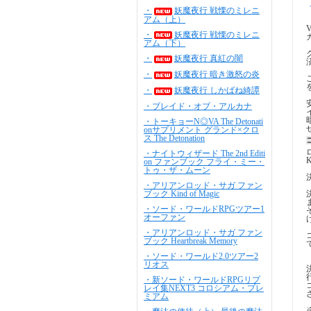
・
妖魔夜行 戦慄のミレニ
アム（上）
・
妖魔夜行 戦慄のミレニ
アム（下）
・
妖魔夜行 真紅の闇
・
妖魔夜行 暗き激怒の炎
・
妖魔夜行 しかばね綺譚
・ブレイド・オブ・アルカナ
・トーキョーN◎VA The Detonati
onサプリメント グランド×クロ
ス The Detonation
・ナイトウィザード The 2nd Editi
on ファンブック フライ・ミー・
トゥ・ザ・ムーン
・アリアンロッド・サガ ファン
ブック Kind of Magic
・ソード・ワールドRPGツアー1
オーファン
・アリアンロッド・サガ ファン
ブック Heartbreak Memory
・ソード・ワールド2.0ツアー2
リオス
・新ソード・ワールドRPGリプ
レイ集NEXT3 コロシアム・プレ
ミアム