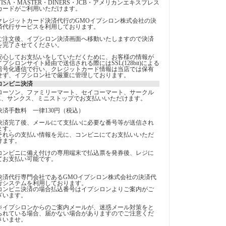
VISA・MASTER・DINERS・JCB・アメリカンエキスプレス
カードがご利用いただけます。
クレジットカード決済代行のGMOイプシロン株式会社の決
済代行サービスを利用しております。
ご注文後、イプシロン決済画面へ移動いたしますので決済
を完了させてください。
安心してお支払いをしていただくために、お客様の情報が
イプシロンサイト経由で送信される際にはSSL(128bit)による
暗号化通信で行い、クレジットカード情報は当店では保有
せず、イプシロン社で厳重に管理しております。
コンビニ決済
ローソン、ファミリーマート、セイコーマート、サークル
K、サンクス、ミニストップでお支払いいただけます。
決済手数料 一律130円（税込）
決済完了後、メールにて支払いに必要な番号等が送信され
ます。
それらの支払い情報を元に、コンビニにてお支払いいただ
けます。
コンビニに備え付けの専用端末で払込票を発券後、レジに
てお支払い可能です。
決済代行専門会社であるGMOイプシロン株式会社の決済代
行システムを利用しております。
コンビニ決済の場合払込番号はイプシロンよりご案内がご
ざいます。
※イプシロンからのご案内メールが、迷惑メール対策をと
られている場合、届かない場合がありますのでご注意くだ
さいませ。