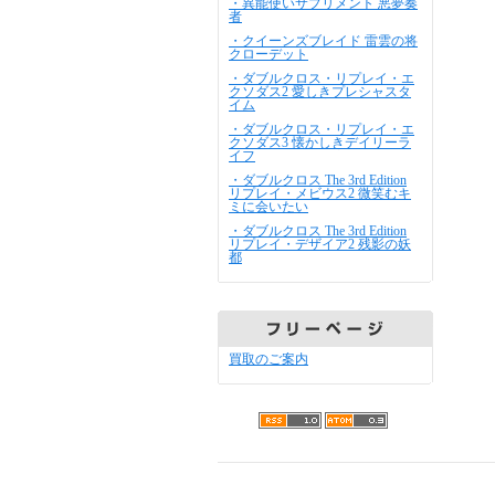
・異能使いサプリメント 悪夢奏
者
・クイーンズブレイド 雷雲の将
クローデット
・ダブルクロス・リプレイ・エ
クソダス2 愛しきプレシャスタ
イム
・ダブルクロス・リプレイ・エ
クソダス3 懐かしきデイリーラ
イフ
・ダブルクロス The 3rd Edition
リプレイ・メビウス2 微笑むキ
ミに会いたい
・ダブルクロス The 3rd Edition
リプレイ・デザイア2 残影の妖
都
買取のご案内