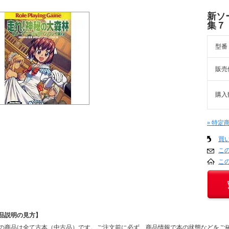
新ソ
集７
型番
販売
購入
» 特定
買
こ
こ
品説明の見方】
の商品は全て古本（中古品）です。ご注文前に必ず、商品情報で本の状態などをご