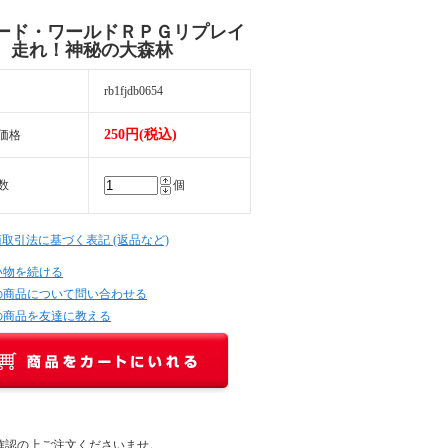
ード・ワールドＲＰＧリプレイ
 走れ！神秘の大森林
rb1fjdb0654
250円(税込)
価格
数
個
商取引法に基づく表記 (返品など)
い物を続ける
の商品について問い合わせる
の商品を友達に教える
確認の上ご注文くださいませ。