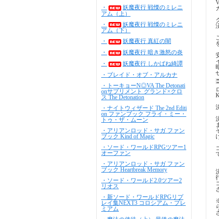
・
妖魔夜行 戦慄のミレニ
アム（上）
・
妖魔夜行 戦慄のミレニ
アム（下）
・
妖魔夜行 真紅の闇
・
妖魔夜行 暗き激怒の炎
・
妖魔夜行 しかばね綺譚
・ブレイド・オブ・アルカナ
・トーキョーN◎VA The Detonati
onサプリメント グランド×クロ
ス The Detonation
・ナイトウィザード The 2nd Editi
on ファンブック フライ・ミー・
トゥ・ザ・ムーン
・アリアンロッド・サガ ファン
ブック Kind of Magic
・ソード・ワールドRPGツアー1
オーファン
・アリアンロッド・サガ ファン
ブック Heartbreak Memory
・ソード・ワールド2.0ツアー2
リオス
・新ソード・ワールドRPGリプ
レイ集NEXT3 コロシアム・プレ
ミアム