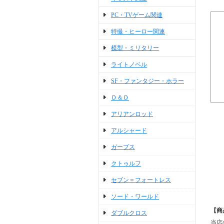
PC・TVゲーム関連
特撮・ヒーロー関連
模型・ミリタリー
ライトノベル
SF・ファンタジー・ホラー
Ｄ＆Ｄ
アリアンロッド
アルシャード
ガープス
クトゥルフ
セブン＝フォートレス
ソード・ワールド
【商
ダブルクロス
当店