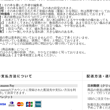
者：
その本を書いた作者や編集者。
版社：
その本を発行した会社と、その本の目安の大きさ。
行年：
その本が発行された年と初版か再版（重版）かを明記。年は西暦で統一してお
行時価格：
その本が発行された当時の価格。税抜きと税込みが混在しております。
態：
本の状態は以下の５つのランクで表示しております。
】：
古本としてきれいな状態の本。古い本は経年によるヤケや微小の傷があっても
上】：
古本としてきれいな状態だが、数箇所の小さな傷、あまり目立たない傷みが
】：
薄いスレなどの使用感や、少し目立つ傷み、ヤケ等がある本。
下】：
目立つ汚れ、キズ、破れ等がある本。
有】：
カバー無しや大きな濡れ跡、大きな破れのある本。
籍の帯は基本的に付いておりませんので、予めご了承くださいませ。
帯が付いている書籍は、状態に「帯付」と明記しております。
ームブックなどの記録紙は特に明記がない限り付いておりません。
（商品画像）について
では小さな傷や折跡、汚れ、ヤケなどが細かく写っておりません。
画像はあくまで参考程度とお考えください。
mazon Pay
日本郵便（クリ
Amazonのアカウントに登録された配送先や支払い方法を利
商品の発送は郵
用して決済できます。
ック」で行って
クレジット
1回のご注文でか
到着日及び到着
予めご了承くだ