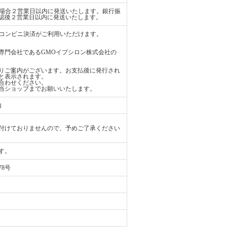
払いの場合２営業日以内に発送いたします。銀行振
認後２営業日以内に発送いたします。
ード、コンビニ決済がご利用いただけます。
専門会社であるGMOイプシロン株式会社の
りご案内がございます。お支払後に発行され
と表示されます。
合わせください。
当ショップまでお願いいたします。
内
付けておりませんので、予めご了承ください
す。
78号