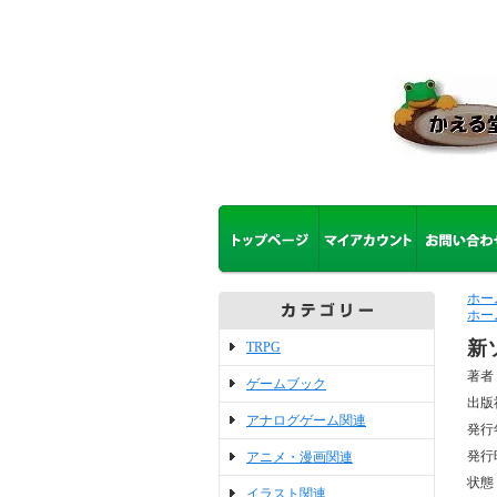
ホー
ホー
新
TRPG
著者
ゲームブック
出版
アナログゲーム関連
発行
発行
アニメ・漫画関連
状態
イラスト関連