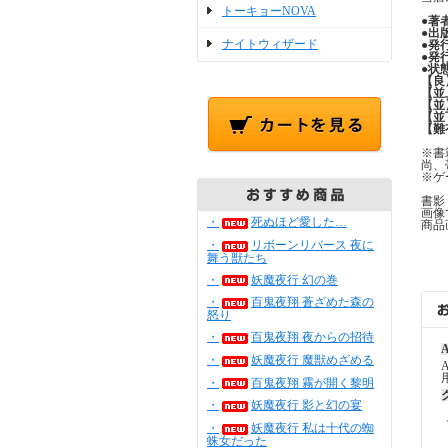
トーキョーNOVA
●
著
●
出
ナイトウィザード
●
発
●
発
●
状
【良
【並
【並
【並
【難
※書
尚、
※ゲ
書影
画像
・
死ぬほど愛した…
商品
・
リボーンリバース 夜に
舞う獣たち
・
妖魔夜行 幻の巻
・
百鬼夜翔 蒼ざめた森の
怒り
・
百鬼夜翔 夜からの招待
A
・
妖魔夜行 魔獣めざめる
・
百鬼夜翔 霧が開く黎明
・
妖魔夜行 影と幻の宴
・
妖魔夜行 私は十代の蜘
蛛女だった