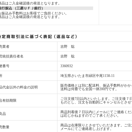
商品はご入金確認後の発送となります。
銀行振込 （三菱ＵＦＪ銀行）
お振込み手数料はお客様でご負担ください。
商品はご入金確認後の発送となります。
売業者
吉野 聡
営統括責任者名
吉野 聡
便番号
3360932
所
埼玉県さいたま市緑区中尾1158-11
販売価格とは別に配送料、振込手数料がかか
品代金以外の料金の説明
送料は何冊でも全国一律200円です。
ご注文後7日以内といたします。ご注文後７
込有効期限
ものとし、注文を自動的にキャンセルとさせ
商品到着後７日以内にメールにてご連絡くだ
良品
は応じかねますのでご了承ください。
商品は在庫限りとさせていただきます。ご注
売数量
メールにてご連絡差し上げます。