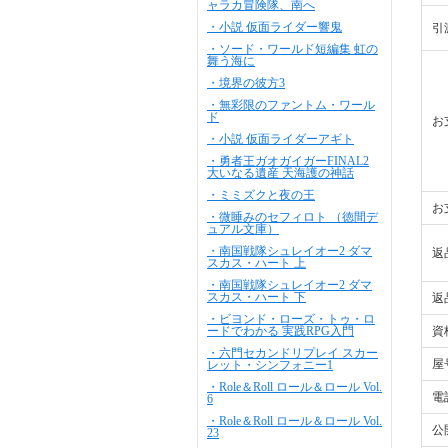
ャラカ冒険隊、南へ
・小説 仮面ライダー響鬼
引
・ソード・ワールド短編集 虹の
舞う海に
・境界の彼方3
・無彩限のファントム・ワール
ド
お
・小説 仮面ライダーアギト
・勇者王ガオガイガーFINAL2
大いなる遺産 天海護の神話
・ミミズクと夜の王
お
・微睡みのセフィロト （徳間デ
ュアル文庫）
・南国戦隊シュレイオー2 ダマ
返
スカス・ハート 上
・南国戦隊シュレイオー2 ダマ
スカス・ハート 下
返
・ビヨンド・ローズ・トゥ・ロ
ードでわかる 実践RPG入門
資
・六門セカンドリプレイ スカー
屋
レット・シンフォニー1
・Role＆Roll ロール＆ロール Vol.
電
6
・Role＆Roll ロール＆ロール Vol.
公
23