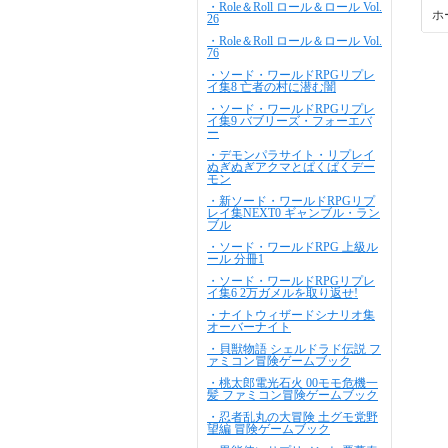
・Role＆Roll ロール＆ロール Vol.
ホ
26
・Role＆Roll ロール＆ロール Vol.
76
・ソード・ワールドRPGリプレ
イ集8 亡者の村に潜む闇
・ソード・ワールドRPGリプレ
イ集9 バブリーズ・フォーエバ
ー
・デモンパラサイト・リプレイ
ぬぎぬぎアクマとぱくぱくデー
モン
・新ソード・ワールドRPGリプ
レイ集NEXT0 ギャンブル・ラン
ブル
・ソード・ワールドRPG 上級ル
ール 分冊1
・ソード・ワールドRPGリプレ
イ集6 2万ガメルを取り返せ!
・ナイトウィザードシナリオ集
オーバーナイト
・貝獣物語 シェルドラド伝説 フ
ァミコン冒険ゲームブック
・桃太郎電光石火 00モモ危機一
髪 ファミコン冒険ゲームブック
・忍者乱丸の大冒険 土グモ党野
望編 冒険ゲームブック