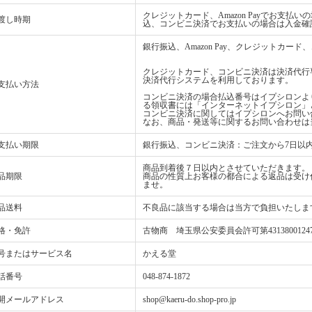
クレジットカード、Amazon Payでお支
渡し時期
込、コンビニ決済でお支払いの場合は入金確
銀行振込、Amazon Pay、クレジットカ
クレジットカード、コンビニ決済は決済代行
決済代行システムを利用しております。
支払い方法
コンビニ決済の場合払込番号はイプシロンよ
る領収書には「インターネットイプシロン」
コンビニ決済に関してはイプシロンへお問い
なお、商品・発送等に関するお問い合わせは
支払い期限
銀行振込、コンビニ決済：ご注文から7日以
商品到着後７日以内とさせていただきます。
品期限
商品の性質上お客様の都合による返品は受け
ませ。
品送料
不良品に該当する場合は当方で負担いたしま
格・免許
古物商 埼玉県公安委員会許可第4313800124
号またはサービス名
かえる堂
話番号
048-874-1872
開メールアドレス
shop@kaeru-do.shop-pro.jp