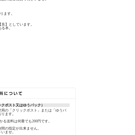
ります。
【良】としています。
ある本。
ックポスト又はゆうパック）
便局の「クリックポスト」または「ゆうパ
おります。
かる送料は何冊でも200円です。
時間の指定が出来ません。
さいませ。