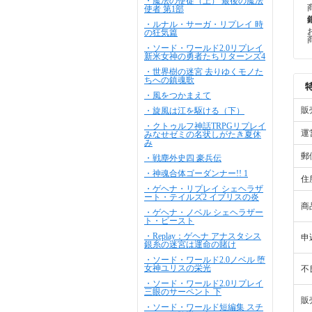
・魔法の使徒（上） 最後の魔法
使者 第1部
・ルナル・サーガ・リプレイ 時
の狂気篇
・ソード・ワールド2.0リプレイ
新米女神の勇者たちリターンズ4
・世界樹の迷宮 去りゆくモノた
ちへの鎮魂歌
・風をつかまえて
販
・旋風は江を駆ける（下）
・クトゥルフ神話TRPGリプレイ
運
みなせゼミの名状しがたき夏休
み
郵
・戦塵外史四 豪兵伝
・神魂合体ゴーダンナー!! 1
住
・ゲヘナ・リプレイ シェヘラザ
ート・テイルズ2 イブリスの炎
商
・ゲヘナ・ノベル シェヘラザー
ト・ビースト
・Replay：ゲヘナ アナスタシス
申
銀糸の迷宮は運命の賭け
・ソード・ワールド2.0ノベル 堕
女神ユリスの栄光
不
・ソード・ワールド2.0リプレイ
三眼のサーペント 下
販
・ソード・ワールド短編集 スチ