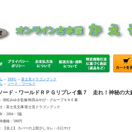
ム
TRPG
富士見ドラゴンブック
＞
＞
ム
ソード・ワールド
＞
ソード・ワールドＲＰＧリプレイ集７ 走れ！神秘の大
：清松みゆき監修/秋田みやび・グループＳＮＥ著
社：富士見文庫/富士見ドラゴンブック
年：2004・3版
時価格：580円
：【並上】 カバーの上部少しヨレ・小口ヤけ