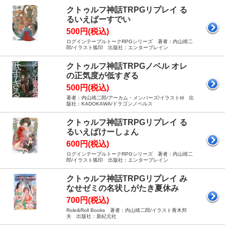
クトゥルフ神話TRPGリプレイ る
るいえばーすでい
500円(税込)
ログインテーブルトークRPGシリーズ 著者：内山靖二
郎/イラスト狐印 出版社：エンターブレイン
クトゥルフ神話TRPGノベル オレ
の正気度が低すぎる
500円(税込)
著者：内山靖二郎/アーカム・メンバーズ/イラストttl 出
版社：KADOKAWA/ドラゴンノベルス
クトゥルフ神話TRPGリプレイ る
るいえばけーしょん
600円(税込)
ログインテーブルトークRPGシリーズ 著者：内山靖二
郎/イラスト狐印 出版社：エンターブレイン
クトゥルフ神話TRPGリプレイ み
なせゼミの名状しがたき夏休み
700円(税込)
Role&Roll Books 著者：内山靖二郎/イラスト青木邦
夫 出版社：新紀元社