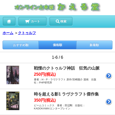
カート
検索
ホーム
＞
クトゥルフ
おすすめ順
価格順
新着順
1-6 / 6
戦慄のクトゥルフ神話 狂気の山脈
250円(税込)
著者：H・P・ラヴクラフト 原作/宮崎陽介 漫画 出版
社：PHP研究所
時を超える影1 ラヴクラフト傑作集
350円(税込)
ビームコミックス 著者：田辺剛 出版社：
KADOKAWA/エンターブレイン