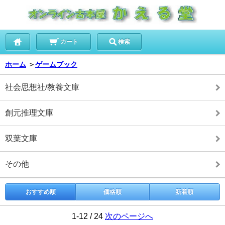
カート
検索
ホーム
＞
ゲームブック
社会思想社/教養文庫
創元推理文庫
双葉文庫
その他
おすすめ順
価格順
新着順
1-12 / 24
次のページへ