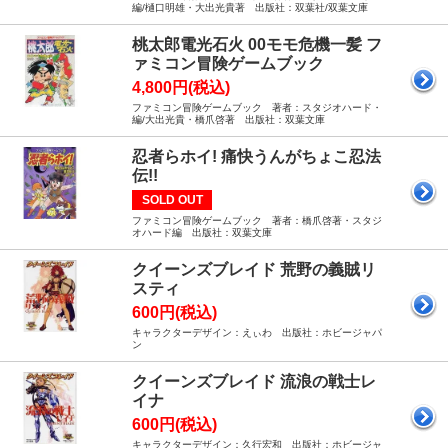
編/樋口明雄・大出光貴著 出版社：双葉社/双葉文庫
桃太郎電光石火 00モモ危機一髪 フ
ァミコン冒険ゲームブック
4,800円(税込)
ファミコン冒険ゲームブック 著者：スタジオハード・
編/大出光貴・橋爪啓著 出版社：双葉文庫
忍者らホイ! 痛快うんがちょこ忍法
伝!!
SOLD OUT
ファミコン冒険ゲームブック 著者：橋爪啓著・スタジ
オハード編 出版社：双葉文庫
クイーンズブレイド 荒野の義賊リ
スティ
600円(税込)
キャラクターデザイン：えぃわ 出版社：ホビージャパ
ン
クイーンズブレイド 流浪の戦士レ
イナ
600円(税込)
キャラクターデザイン：久行宏和 出版社：ホビージャ