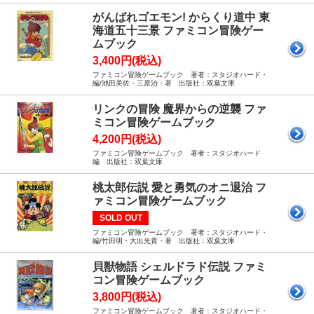
がんばれゴエモン! からくり道中 東
海道五十三景 ファミコン冒険ゲー
ムブック
3,400円(税込)
ファミコン冒険ゲームブック 著者：スタジオハード・
編/池田美佐・三原治・著 出版社：双葉文庫
リンクの冒険 魔界からの逆襲 ファ
ミコン冒険ゲームブック
4,200円(税込)
ファミコン冒険ゲームブック 著者：スタジオハード
編 出版社：双葉文庫
桃太郎伝説 愛と勇気のオニ退治 フ
ァミコン冒険ゲームブック
SOLD OUT
ファミコン冒険ゲームブック 著者：スタジオハード・
編/竹田明・大出光貴・著 出版社：双葉文庫
貝獣物語 シェルドラド伝説 ファミ
コン冒険ゲームブック
3,800円(税込)
ファミコン冒険ゲームブック 著者：スタジオハード・