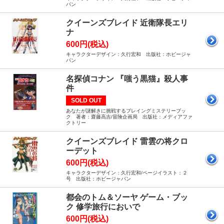
パン
クイーンズブレイド 近衛隊長エリ
ナ
600円(税込)
キャラクターデザイン：久行宏和 出版社：ホビージャ
パン
名探偵コナン 『嗤う黒猫』殺人事
件
SOLD OUT
あなたが謎解きに挑戦するプレイングミステリーブッ
ク 著者：齋藤高吉/冒険企画局 出版社：メディアファ
クトリー
クイーンズブレイド 雷雲の将クロ
ーデット
600円(税込)
キャラクターデザイン：久行宏和/ページイラスト：２
号 出版社：ホビージャパン
都会のトム＆ソーヤ ゲーム・ブッ
ク 修学旅行においで
600円(税込)