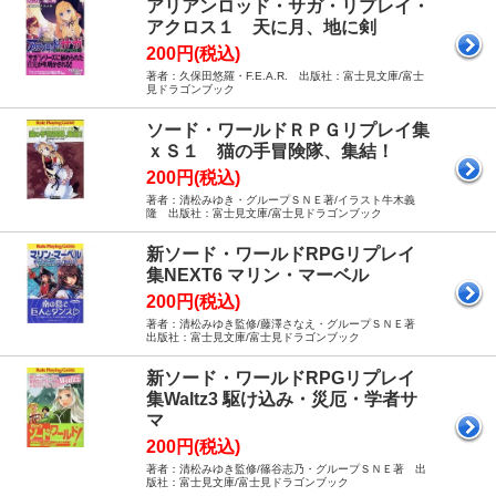
アリアンロッド・サガ・リプレイ・
アクロス１ 天に月、地に剣
200円(税込)
著者：久保田悠羅・F.E.A.R. 出版社：富士見文庫/富士
見ドラゴンブック
ソード・ワールドＲＰＧリプレイ集
ｘＳ１ 猫の手冒険隊、集結！
200円(税込)
著者：清松みゆき・グループＳＮＥ著/イラスト牛木義
隆 出版社：富士見文庫/富士見ドラゴンブック
新ソード・ワールドRPGリプレイ
集NEXT6 マリン・マーベル
200円(税込)
著者：清松みゆき監修/藤澤さなえ・グループＳＮＥ著
出版社：富士見文庫/富士見ドラゴンブック
新ソード・ワールドRPGリプレイ
集Waltz3 駆け込み・災厄・学者サ
マ
200円(税込)
著者：清松みゆき監修/篠谷志乃・グループＳＮＥ著 出
版社：富士見文庫/富士見ドラゴンブック