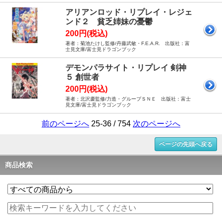
アリアンロッド・リプレイ・レジェ
ンド２ 貧乏姉妹の憂鬱
200円(税込)
著者：菊池たけし監修/丹藤武敏・F.E.A.R. 出版社：富
士見文庫/富士見ドラゴンブック
デモンパラサイト・リプレイ 剣神
５ 創世者
200円(税込)
著者：北沢慶監修/力造・グループＳＮＥ 出版社：富士
見文庫/富士見ドラゴンブック
前のページへ
25-36 / 754
次のページへ
ページの先頭へ戻る
商品検索