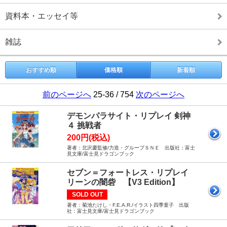
資料本・エッセイ等
雑誌
おすすめ順
価格順
新着順
前のページへ
25-36 / 754
次のページへ
デモンパラサイト・リプレイ 剣神
４ 挑戦者
200円(税込)
著者：北沢慶監修/力造・グループＳＮＥ 出版社：富士
見文庫/富士見ドラゴンブック
セブン＝フォートレス・リプレイ
リーンの闇砦 【V3 Edition】
SOLD OUT
著者：菊池たけし・F.E.A.R./イラスト四季童子 出版
社：富士見文庫/富士見ドラゴンブック